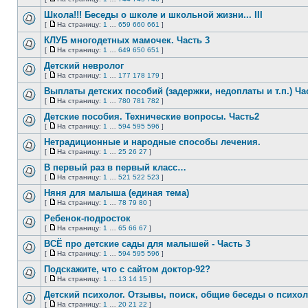
Нет
На
непрочитанных
страницу
Школа!!! Беседы о школе и школьной жизни... III
сообщений
[
На страницу:
1
…
659
660
661
]
Нет
На
непрочитанных
страницу
КЛУБ многодетных мамочек. Часть 3
сообщений
[
На страницу:
1
…
649
650
651
]
Нет
На
непрочитанных
страницу
Детский невролог
сообщений
[
На страницу:
1
…
177
178
179
]
Нет
На
непрочитанных
страницу
Выплаты детских пособий (задержки, недоплаты и т.п.) Час
сообщений
[
На страницу:
1
…
780
781
782
]
Нет
На
непрочитанных
страницу
Детские пособия. Технические вопросы. Часть2
сообщений
[
На страницу:
1
…
594
595
596
]
Нет
На
непрочитанных
страницу
Нетрадиционные и народные способы лечения.
сообщений
[
На страницу:
1
…
25
26
27
]
Нет
На
непрочитанных
страницу
В первый раз в первый класс…
сообщений
[
На страницу:
1
…
521
522
523
]
Нет
На
непрочитанных
страницу
Няня для малыша (единая тема)
сообщений
[
На страницу:
1
…
78
79
80
]
Нет
На
непрочитанных
страницу
Ребенок-подросток
сообщений
[
На страницу:
1
…
65
66
67
]
Нет
На
непрочитанных
страницу
ВСЁ про детские сады для малышей - Часть 3
сообщений
[
На страницу:
1
…
594
595
596
]
Нет
На
непрочитанных
страницу
Подскажите, что с сайтом доктор-92?
сообщений
[
На страницу:
1
…
13
14
15
]
Нет
На
непрочитанных
страницу
Детский психолог. Отзывы, поиск, общие беседы о психол
сообщений
[
На страницу:
1
…
20
21
22
]