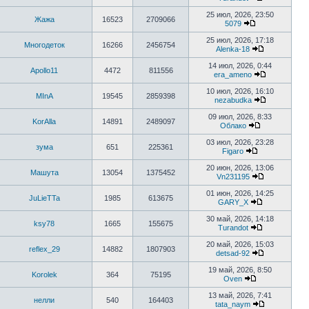
сообщению
Перейти
к
25 июл, 2026, 23:50
Жажа
16523
2709066
последнему
5079
сообщению
Перейти
к
25 июл, 2026, 17:18
Многодеток
16266
2456754
последнему
Alenka-18
сообщению
Перейти
к
14 июл, 2026, 0:44
Apollo11
4472
811556
последнему
era_ameno
сообщению
Перейти
к
10 июл, 2026, 16:10
MInA
19545
2859398
последнему
nezabudka
сообщению
Перейти
к
09 июл, 2026, 8:33
KorAlla
14891
2489097
последнему
Облако
сообщению
Перейти
к
03 июл, 2026, 23:28
зума
651
225361
последнему
Figaro
сообщению
Перейти
к
20 июн, 2026, 13:06
Машута
13054
1375452
последнему
Vn231195
сообщению
Перейти
к
01 июн, 2026, 14:25
JuLieTTa
1985
613675
последнему
GARY_X
сообщению
Перейти
к
30 май, 2026, 14:18
ksy78
1665
155675
последнему
Turandot
сообщению
Перейти
к
20 май, 2026, 15:03
reflex_29
14882
1807903
последнему
detsad-92
сообщению
Перейти
к
19 май, 2026, 8:50
Korolek
364
75195
последнему
Oven
сообщению
Перейти
к
13 май, 2026, 7:41
нелли
540
164403
последнему
tata_naym