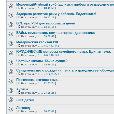
Нет
На
непрочитанных
страницу
Молочный/Чайный гриб (делимся грибом и отзывами о не
сообщений
[
На страницу:
1
…
48
49
50
]
Нет
На
непрочитанных
страницу
Задержка развития речи у ребенка. Подскажите!
сообщений
[
На страницу:
1
…
16
17
18
]
Нет
На
непрочитанных
страницу
ВСЕ про УЗИ для взрослых и детей
сообщений
[
На страницу:
1
…
13
14
15
]
Нет
На
непрочитанных
страницу
БАДы, гомеопатия, компьютерная диагностика
сообщений
[
На страницу:
1
…
59
60
61
]
Нет
На
непрочитанных
страницу
Материнский капитал РФ
сообщений
[
На страницу:
1
…
440
441
442
]
Нет
На
непрочитанных
страницу
ЮРИДИЧЕСКИЕ вопросы семейного права. Единая тема.
сообщений
[
На страницу:
1
…
147
148
149
]
Нет
На
непрочитанных
страницу
Частные школы. Какие лучше?
сообщений
[
На страницу:
1
…
25
26
27
]
Нет
На
непрочитанных
страницу
Свидетельство о рождении,печать о гражданстве- обсужда
сообщений
[
На страницу:
1
…
270
271
272
]
Нет
На
непрочитанных
страницу
Противозачаточная тема .....
сообщений
[
На страницу:
1
…
72
73
74
]
Нет
На
непрочитанных
страницу
Аутизм
сообщений
[
На страницу:
1
…
24
25
26
]
Нет
На
непрочитанных
страницу
ЛФК детям
сообщений
Нет
непрочитанных
Логопед
сообщений
[
На страницу:
1
…
86
87
88
]
Нет
На