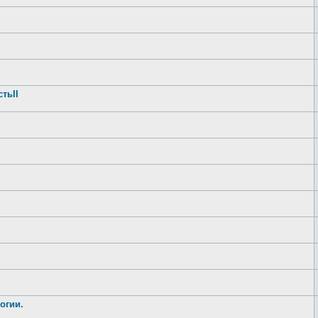
тьII
огии.