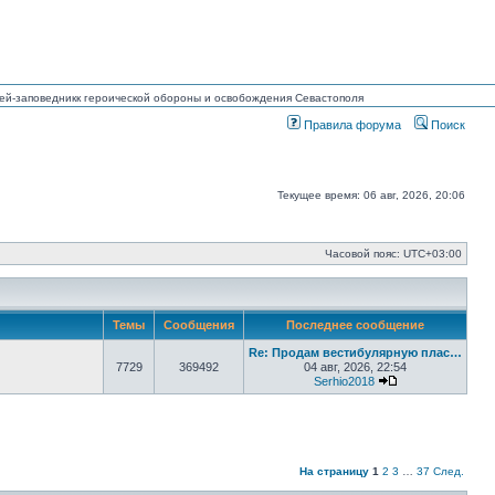
узей-заповедникк героической обороны и освобождения Севастополя
Правила форума
Поиск
Текущее время: 06 авг, 2026, 20:06
Часовой пояс:
UTC+03:00
Темы
Сообщения
Последнее сообщение
Re: Продам вестибулярную плас…
7729
369492
04 авг, 2026, 22:54
Serhio2018
Перейти к посл
На страницу
1
2
3
…
37
След.