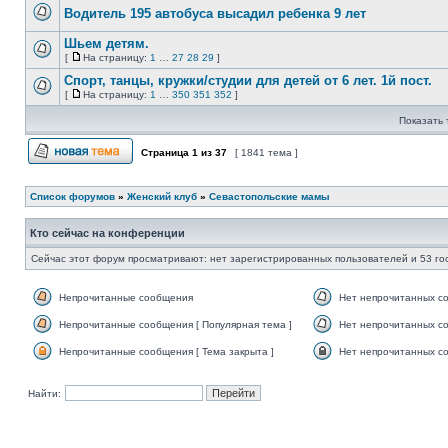
непрочитанных
страницу
Водитель 195 автобуса высадил ребенка 9 лет
сообщений
Нет
непрочитанных
Шьем детям.
сообщений
[
На страницу:
1
…
27
28
29
]
Нет
На
непрочитанных
страницу
Спорт, танцы, кружки/студии для детей от 6 лет. 1й пост.
сообщений
[
На страницу:
1
…
350
351
352
]
Нет
На
непрочитанных
страницу
Показать 
сообщений
Страница
1
из
37
[ 1841 тема ]
Начать новую тему
Список форумов
»
Женский клуб
»
Севастопольские мамы
Кто сейчас на конференции
Сейчас этот форум просматривают: нет зарегистрированных пользователей и 53 го
Непрочитанные сообщения
Нет непрочитанных с
Непрочитанные
Нет
сообщения
непрочитанных
Непрочитанные сообщения [ Популярная тема ]
Нет непрочитанных со
сообщений
Непрочитанные
Нет
сообщения
непрочитанных
Непрочитанные сообщения [ Тема закрыта ]
Нет непрочитанных со
[
сообщений
Непрочитанные
Нет
Популярная
[
сообщения
непрочитанных
тема
Популярная
[
сообщений
Найти:
]
тема
Тема
[
]
закрыта
Тема
]
закрыта
]