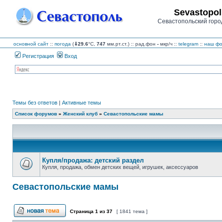
Sevastopol
Севастопольский горо
основной сайт
::
погода
(
⇓29.6
°C,
747
мм.рт.ст.) :: рад.фон
-
мкр/ч
::
telegram
::
наш фо
Регистрация
Вход
Темы без ответов
|
Активные темы
Список форумов
»
Женский клуб
»
Севастопольские мамы
Купля/продажа: детский раздел
Купля, продажа, обмен детских вещей, игрушек, аксессуаров
Нет
непрочитанных
сообщений
Севастопольские мамы
Страница
1
из
37
[ 1841 тема ]
Начать новую тему