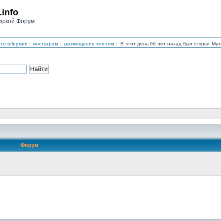
.info
дской Форум
то-telegram
::
инстаграм
::
размещение топ-тем
:: В этот день 66 лет назад был открыт М
Форум