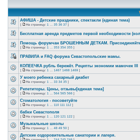
АФИША - Детские праздники, спектакли (единая тема)
[
На страницу:
1
…
35
36
37
]
Нет
На
непрочитанных
страницу
Бесплатная аренда предметов первой необходимости (коля
сообщений
Нет
непрочитанных
Помощь форумчан БРОШЕННЫМ ДЕТКАМ. Присоединяйте
сообщений
[
На страницу:
1
…
353
354
355
]
Нет
На
непрочитанных
страницу
ПРАВИЛА и FAQ форума Севастопольские мамы.
сообщений
Эта
тема
КОПЕЕЧКА рубль бережёт. Рецепты экономии мамочек III
закрыта,
[
На страницу:
1
…
1467
1468
1469
]
вы
Нет
На
не
непрочитанных
страницу
У моего ребенка сахарный диабет
можете
сообщений
редактировать
[
На страницу:
1
…
33
34
35
]
Нет
и
На
непрочитанных
оставлять
страницу
Репетиторы. Цены, отзывы[единая тема]
сообщений
сообщения
[
На страницу:
1
…
564
565
566
]
в
Нет
На
ней.
непрочитанных
страницу
Стоматология - посоветуйте
сообщений
[
На страницу:
1
…
110
111
112
]
Нет
На
непрочитанных
страницу
бабки Севастополя
сообщений
[
На страницу:
1
…
120
121
122
]
Нет
На
непрочитанных
страницу
Музыкальные школы
сообщений
[
На страницу:
1
…
48
49
50
]
Нет
На
непрочитанных
страницу
Детские оздоровительные санатории и лагеря.
сообщений
[
На страницу:
1
…
744
745
746
]