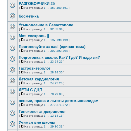
непрочитанных
страницу
РАЗГОВОРЧИКИ 25
сообщений
[
На страницу:
1
…
459
460
461
]
Нет
На
непрочитанных
страницу
Косметика
сообщений
Нет
непрочитанных
Усыновление в Севастополе
сообщений
[
На страницу:
1
…
32
33
34
]
Нет
На
непрочитанных
страницу
Моя свекровь ||
сообщений
[
На страницу:
1
…
197
198
199
]
Нет
На
непрочитанных
страницу
Проголосуйте за нас! (единая тема)
сообщений
[
На страницу:
1
…
202
203
204
]
Нет
На
непрочитанных
страницу
Подготовка к школе. Как? Где? И надо ли?
сообщений
[
На страницу:
1
…
23
24
25
]
Нет
На
непрочитанных
страницу
Гастроэнтеролог
сообщений
[
На страницу:
1
…
28
29
30
]
Нет
На
непрочитанных
страницу
Детская кардиология
сообщений
[
На страницу:
1
…
24
25
26
]
Нет
На
непрочитанных
страницу
ДЕТИ С ДЦП
сообщений
[
На страницу:
1
…
78
79
80
]
Нет
На
непрочитанных
страницу
пенсии, права и льготы детям-инвалидам
сообщений
[
На страницу:
1
…
270
271
272
]
Нет
На
непрочитанных
страницу
Гинеколог-эндокринолог
сообщений
[
На страницу:
1
…
13
14
15
]
Нет
На
непрочитанных
страницу
Учимся вне школы
сообщений
[
На страницу:
1
…
29
30
31
]
Нет
На