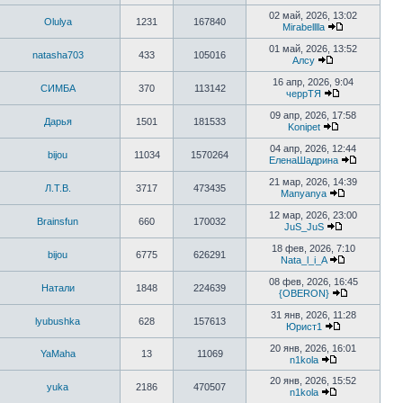
сообщению
Перейти
к
02 май, 2026, 13:02
Olulya
1231
167840
последнему
Mirabelllla
сообщению
Перейти
к
01 май, 2026, 13:52
natasha703
433
105016
последнему
Алсу
сообщению
Перейти
к
16 апр, 2026, 9:04
СИМБА
370
113142
последнему
черрТЯ
сообщению
Перейти
к
09 апр, 2026, 17:58
Дарья
1501
181533
последнему
Konipet
сообщению
Перейти
к
04 апр, 2026, 12:44
bijou
11034
1570264
последнему
ЕленаШадрина
сообщению
Перейти
к
21 мар, 2026, 14:39
Л.Т.В.
3717
473435
последне
Manyanya
сообщен
Перейти
к
12 мар, 2026, 23:00
Brainsfun
660
170032
последнему
JuS_JuS
сообщению
Перейти
к
18 фев, 2026, 7:10
bijou
6775
626291
последнему
Nata_l_i_A
сообщению
Перейти
к
08 фев, 2026, 16:45
Натали
1848
224639
последнему
{OBERON}
сообщению
Перейти
к
31 янв, 2026, 11:28
lyubushka
628
157613
последнем
Юрист1
сообщению
Перейти
к
20 янв, 2026, 16:01
YaMaha
13
11069
последнему
n1kola
сообщению
Перейти
к
20 янв, 2026, 15:52
yuka
2186
470507
последнему
n1kola
сообщению
Перейти