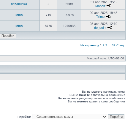
к
31 авг, 2025, 3:25
nezabudka
2
6689
последнему
Monolit
сообщению
Перейти
к
09 авг, 2025, 19:48
MInA
719
99978
последнему
Trimp
Перейти
сообщению
к
08 авг, 2025, 12:19
MInA
8776
1240935
последнему
de_seint
сообщению
Перейти
к
последнему
сообщению
На страницу
1
2
3
…
37
След.
Часовой пояс:
UTC+03:00
Вы
не можете
начинать темы
Вы
не можете
отвечать на сообщения
Вы
не можете
редактировать свои сообщения
Вы
не можете
удалять свои сообщения
Перейти: