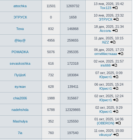
к
13 янв, 2026, 15:42
attochka
11501
1269732
последнему
Tox123
сообщению
Перейти
к
10 янв, 2026, 23:32
ЭТРУСК
0
1658
последнему
ЭТРУСК
сообщению
Перейти
к
18 дек, 2025, 21:34
Тена
832
146868
последнему
Ассоль
Перейти
сообщению
к
11 дек, 2025, 10:15
@lay@
4956
259655
последнему
XiZZ
сообщению
Перейти
к
06 дек, 2025, 17:23
POMADKA
5076
295335
последнему
оптиМисткааа
сообщению
Перейти
к
02 ноя, 2025, 21:57
sevaskoshka
616
172318
последне
iris666
сообщени
Перейти
к
07 окт, 2025, 0:09
ПуШоК
732
183084
последнему
Юрист1
сообщению
Перейти
к
06 окт, 2025, 15:24
вулкан
628
139411
последнему
Юрист1
сообщению
Перейти
к
02 окт, 2025, 12:24
chia2006
1988
315667
последнему
Юрист1
сообщению
Перейти
к
02 окт, 2025, 9:29
nadehshda
6788
12329865
последнему
Юрист1
сообщению
Перейти
к
01 окт, 2025, 14:36
Mashulya
352
125550
последнему
{OBERON}
сообщению
Перейти
к
11 сен, 2025, 15:00
7ia
760
197540
последнем
vikusya*
сообщению
Перейти