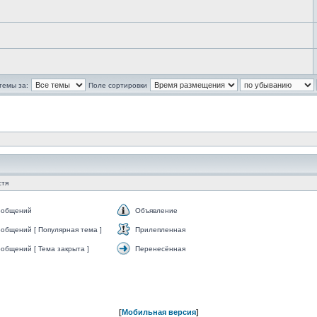
темы за:
Поле сортировки
стя
ообщений
Объявление
Объявление
общений [ Популярная тема ]
Прилепленная
Прилепленная
общений [ Тема закрыта ]
Перенесённая
Перенесённая
[
Мобильная версия
]