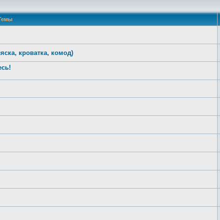
Темы
ска, кроватка, комод)
сь!