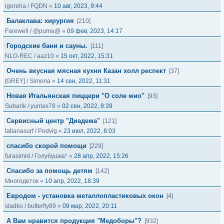
igoreha
/
FQDN
«
10 авг, 2023, 9:44
Балаклава: хирургия
[210]
Farewell
/
@puma@
«
09 фев, 2023, 14:17
Городские бани и сауны.
[111]
NLO-REC
/
aaz10
«
15 окт, 2022, 15:31
Очень вкусная мясная кухня Казан холл респект
[37]
[GREY]
/
Simona
«
14 сен, 2022, 11:31
Новая Итальянская пиццери "О соле мио"
[93]
Subarik
/
yumax78
«
02 сен, 2022, 8:39
Сервисный центр "Диадема"
[121]
tatianasurf
/
Podvig
«
23 июл, 2022, 8:03
спасибо скорой помощи
[229]
furasimid
/
Голубушка*
«
28 апр, 2022, 15:26
Cпасибо за помощь детям
[142]
Многодеток
«
10 апр, 2022, 18:39
Евродом - установка металлопластиковых окон
[4]
sladko
/
butterfly89
«
09 мар, 2022, 20:11
А Вам нравится продукция "Медоборы"?
[932]