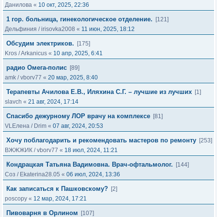
Данилова
«
10 окт, 2025, 22:36
1 гор. больница, гинекологическое отделение.
[121]
Дельфиния
/
irisovka2008
«
11 июн, 2025, 18:12
Обсудим электриков.
[175]
Kros
/
Arkanicus
«
10 апр, 2025, 6:41
радио Омега-полис
[89]
amk
/
vborv77
«
20 мар, 2025, 8:40
Терапевты Ачилова Е.В., Иляхина С.Г. – лучшие из лучших
[1]
slavch
«
21 авг, 2024, 17:14
Спасибо дежурному ЛОР врачу на комплексе
[81]
VLЕлена
/
Drim
«
07 авг, 2024, 20:53
Хочу поблагодарить и рекомендовать мастеров по ремонту
[253]
ВЖЖЖИК
/
vborv77
«
18 июл, 2024, 11:21
Кондрацкая Татьяна Вадимовна. Врач-офтальмолог.
[144]
Соз
/
Ekaterina28.05
«
06 июл, 2024, 13:36
Как записаться к Пашковскому?
[2]
poscopy
«
12 мар, 2024, 17:21
Пивоварня в Орлином
[107]