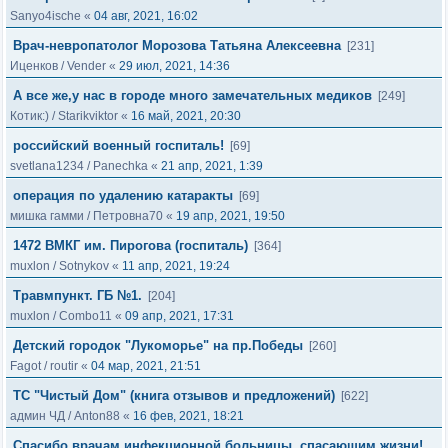
Sanyo4ische
«
04 авг, 2021, 16:02
Врач-невропатолог Морозова Татьяна Алексеевна
[231]
Иценков
/
Vender
«
29 июл, 2021, 14:36
А все же,у нас в городе много замечательных медиков
[249]
Котик:)
/
Starikviktor
«
16 май, 2021, 20:30
российский военный госпиталь!
[69]
svetlana1234
/
Panechka
«
21 апр, 2021, 1:39
операция по удалению катаракты
[69]
мишка гамми
/
Петровна70
«
19 апр, 2021, 19:50
1472 ВМКГ им. Пирогова (госпиталь)
[364]
muxlon
/
Sotnykov
«
11 апр, 2021, 19:24
Травмпункт. ГБ №1.
[204]
muxlon
/
Combo11
«
09 апр, 2021, 17:31
Детский городок "Лукоморье" на пр.Победы
[260]
Fagot
/
routir
«
04 мар, 2021, 21:51
ТС "Чистый Дом" (книга отзывов и предложений)
[622]
админ ЧД
/
Anton88
«
16 фев, 2021, 18:21
Спасибо врачам инфекционной больницы, спасающим жизни!