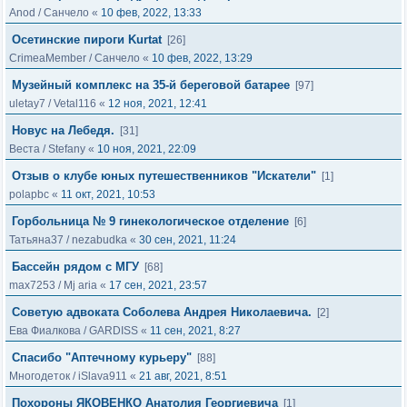
Anod
/
Санчело
«
10 фев, 2022, 13:33
Осетинские пироги Kurtat
[26]
CrimeaMember
/
Санчело
«
10 фев, 2022, 13:29
Музейный комплекс на 35-й береговой батарее
[97]
uletay7
/
Vetal116
«
12 ноя, 2021, 12:41
Новус на Лебедя.
[31]
Веста
/
Stefany
«
10 ноя, 2021, 22:09
Отзыв о клубе юных путешественников "Искатели"
[1]
polapbc
«
11 окт, 2021, 10:53
Горбольница № 9 гинекологическое отделение
[6]
Татьяна37
/
nezabudka
«
30 сен, 2021, 11:24
Бассейн рядом с МГУ
[68]
max7253
/
Mj aria
«
17 сен, 2021, 23:57
Советую адвоката Соболева Андрея Николаевича.
[2]
Ева Фиалкова
/
GARDISS
«
11 сен, 2021, 8:27
Спасибо "Аптечному курьеру"
[88]
Многодеток
/
iSlava911
«
21 авг, 2021, 8:51
Похороны ЯКОВЕНКО Анатолия Георгиевича
[1]