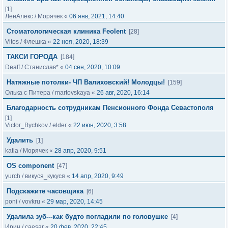
[1]
ЛенАлекс
/
Морячек
«
06 янв, 2021, 14:40
Стоматологическая клиника Feolent
[28]
Vitos
/
Флешка
«
22 ноя, 2020, 18:39
ТАКСИ ГОРОДА
[184]
Deaff
/
Станислав*
«
04 сен, 2020, 10:09
Натяжные потолки- ЧП Валиховский! Молодцы!
[159]
Олька с Питера
/
martovskaya
«
26 авг, 2020, 16:14
Благодарность сотрудникам Пенсионного Фонда Севастополя
[1]
Victor_Bychkov
/
elder
«
22 июн, 2020, 3:58
Удалить
[1]
katia
/
Морячек
«
28 апр, 2020, 9:51
OS component
[47]
yurch
/
викуся_кукуся
«
14 апр, 2020, 9:49
Подскажите часовщика
[6]
poni
/
vovkru
«
29 мар, 2020, 14:45
Удалила зуб---как будто погладили по головушке
[4]
Ирин
/
caesar
«
20 фев, 2020, 22:45