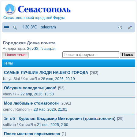
Севастопольский городской Форум
⇑30.3°C
telegram
Городская Доска почета
Модераторы:
SevGS
,
Главврач
Новая тема
Темы
САМЫЕ ЛУЧШИЕ ЛЮДИ НАШЕГО ГОРОДА
[263]
Katya Stal
/
КатькаЯ
«
28 июн, 2026, 20:19
Обсудим холодильщиков!
[53]
vborv77
«
22 апр, 2026, 13:58
Мои любимые стоматологи
[2091]
cerno
/
Random
«
23 мар, 2026, 21:01
1я г/б - Курилов Владимир Викторович (травматология)
[29]
sullivan
/
КатькаЯ
«
21 ноя, 2025, 2:00
Поиск мастера парикмахера
[1]