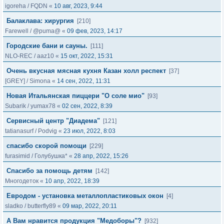
igoreha
/
FQDN
«
10 авг, 2023, 9:44
Балаклава: хирургия
[210]
Farewell
/
@puma@
«
09 фев, 2023, 14:17
Городские бани и сауны.
[111]
NLO-REC
/
aaz10
«
15 окт, 2022, 15:31
Очень вкусная мясная кухня Казан холл респект
[37]
[GREY]
/
Simona
«
14 сен, 2022, 11:31
Новая Итальянская пиццери "О соле мио"
[93]
Subarik
/
yumax78
«
02 сен, 2022, 8:39
Сервисный центр "Диадема"
[121]
tatianasurf
/
Podvig
«
23 июл, 2022, 8:03
спасибо скорой помощи
[229]
furasimid
/
Голубушка*
«
28 апр, 2022, 15:26
Cпасибо за помощь детям
[142]
Многодеток
«
10 апр, 2022, 18:39
Евродом - установка металлопластиковых окон
[4]
sladko
/
butterfly89
«
09 мар, 2022, 20:11
А Вам нравится продукция "Медоборы"?
[932]