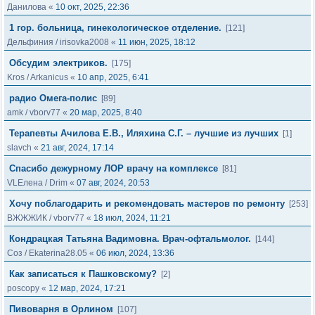
Данилова
«
10 окт, 2025, 22:36
1 гор. больница, гинекологическое отделение.
[121]
Дельфиния
/
irisovka2008
«
11 июн, 2025, 18:12
Обсудим электриков.
[175]
Kros
/
Arkanicus
«
10 апр, 2025, 6:41
радио Омега-полис
[89]
amk
/
vborv77
«
20 мар, 2025, 8:40
Терапевты Ачилова Е.В., Иляхина С.Г. – лучшие из лучших
[1]
slavch
«
21 авг, 2024, 17:14
Спасибо дежурному ЛОР врачу на комплексе
[81]
VLЕлена
/
Drim
«
07 авг, 2024, 20:53
Хочу поблагодарить и рекомендовать мастеров по ремонту
[253]
ВЖЖЖИК
/
vborv77
«
18 июл, 2024, 11:21
Кондрацкая Татьяна Вадимовна. Врач-офтальмолог.
[144]
Соз
/
Ekaterina28.05
«
06 июл, 2024, 13:36
Как записаться к Пашковскому?
[2]
poscopy
«
12 мар, 2024, 17:21
Пивоварня в Орлином
[107]