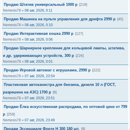
Продаю Штатив универсальный 1000 р
[219]
Nemesis78
«
08 авг, 2026, 0:11
Продаю Машинка на пульте управления для дрифта 2990 р
[45]
Nemesis78
«
08 авг, 2026, 0:10
Продаю Интерактивная кошка 2990 р
[127]
Nemesis78
«
08 авг, 2026, 0:06
Продаю Шарнирное крепление для кольцевой лампы, штатива,
и др. удерживающих устройств, 300 р
[226]
Nemesis78
«
08 авг, 2026, 0:01
Продаю Игровой автомат с игрушками, 2990 р
[222]
Nemesis78
«
07 авг, 2026, 23:54
Пластиковая автоканистра для бензина, дизеля 10 л (ГОСТ,
разрешена на АЗС) 1700 р
[9]
Nemesis78
«
07 авг, 2026, 23:51
Продаю Ёлка иcкуccтвeнная распродажа, по оптовой цене от 799
р
[259]
Nemesis78
«
07 авг, 2026, 23:49
Продам Эссенциале Форте Н 300 180 шт.
[9]