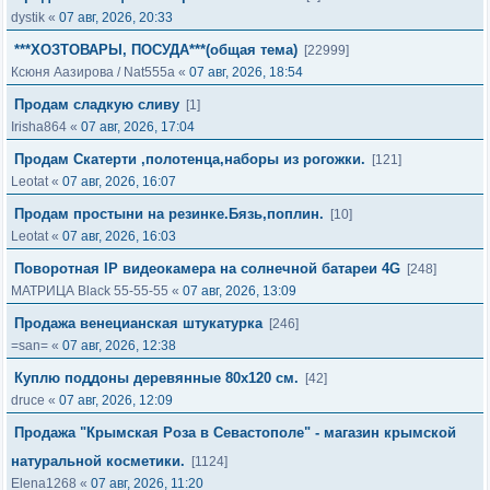
dystik
«
07 авг, 2026, 20:33
***ХОЗТОВАРЫ, ПОСУДА***(общая тема)
[22999]
Ксюня Аазирова
/
Nat555a
«
07 авг, 2026, 18:54
Продам сладкую сливу
[1]
Irisha864
«
07 авг, 2026, 17:04
Продaм Cкатеpти ,полотенца,наборы из рогожки.
[121]
Leotat
«
07 авг, 2026, 16:07
Продам простыни на резинке.Бязь,поплин.
[10]
Leotat
«
07 авг, 2026, 16:03
Поворотная IP видеокамера на солнечной батареи 4G
[248]
МАТРИЦА Black 55-55-55
«
07 авг, 2026, 13:09
Продажа венецианская штукатурка
[246]
=san=
«
07 авг, 2026, 12:38
Куплю поддоны деревянные 80х120 см.
[42]
druce
«
07 авг, 2026, 12:09
Продажа "Крымская Роза в Севастополе" - магазин крымской
натуральной косметики.
[1124]
Elena1268
«
07 авг, 2026, 11:20