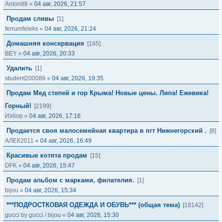
Anton88
«
04 авг, 2026, 21:57
Продам сливы
[1]
ferrumfeleks
«
04 авг, 2026, 21:24
Домашняя консервация
[165]
BEY
«
04 авг, 2026, 20:33
Удалить
[1]
student200086
«
04 авг, 2026, 19:35
Продам Мед степей и гор Крыма! Новые цены. Липа! Ежевика!
Горный!
[2199]
Избор
«
04 авг, 2026, 17:16
Продается своя малосемейная квартира в пгт Нижнегорский .
[8]
АЛЕК2011
«
04 авг, 2026, 16:49
Красивые котята продам
[15]
DFK
«
04 авг, 2026, 15:47
Продам альбом с марками, филателия.
[1]
bijou
«
04 авг, 2026, 15:34
***ПОДРОСТКОВАЯ ОДЕЖДА И ОБУВЬ*** (общая тема)
[18142]
gucci by gucci
/
bijou
«
04 авг, 2026, 15:30