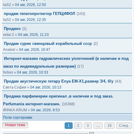
lia52
«
04 авг, 2026, 12:50
продам гепатопротектор ГЕПЦИФОЛ
[103]
lia52
«
04 авг, 2026, 12:35
Продано
[1]
vetal-2
«
04 авг, 2026, 11:23
Продам сурик свинцовый корабельный ссср
[2]
Anakiel
«
04 авг, 2026, 10:47
Интернет-магазин гидравлических уплотнений (в наличии и под
заказ по индивидуальным размерам)
[17]
forbes
«
04 авг, 2026, 10:33
Продам акустическую гитару Enya EM-X1,размер 3/4, б/у
[43]
Света София
«
04 авг, 2026, 10:13
Продажа парфюмерии оригинал ,в наличии и под заказ.
Perfumania интернет-магазин.
[16388]
IRINKA-KRUM
«
04 авг, 2026, 9:53
Поле сортировки
Новая тема
1
2
3
…
18
След.