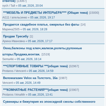
ответов)
[13087]
vych
/
Тай
«
05 авг, 2026, 20:04
***МЕБЕЛЬ И ПРЕДМЕТЫ ИНТЕРЬЕРА**** (Общая тема)
[15000]
Al111
/
апельсинко
«
05 авг, 2026, 19:17
Продается свадебное платье, ожерелье без фаты
[14]
Марина2505
«
05 авг, 2026, 18:28
Продам Тресибу
[1]
Арина Ивановна
«
05 авг, 2026, 17:17
Окна,балконы под ключ,жалюзи,ролеты,рулонные
шторы.Продажа,монтаж.
[1519]
Sema4ki
«
05 авг, 2026, 16:14
***СПОРТИВНЫЕ ТОВАРЫ ***(общая тема)
[32967]
Protaros
/
Vencent
«
05 авг, 2026, 14:59
Веломагазин Velox на Толстого, 16а
[1987]
Vencent
«
05 авг, 2026, 14:49
***КОМНАТНЫЕ РАСТЕНИЯ***(общая тема)
[15907]
Protaros
/
IrinaMir
«
05 авг, 2026, 13:41
Сувениры и бижутерия из эпоксидной смолы собственного