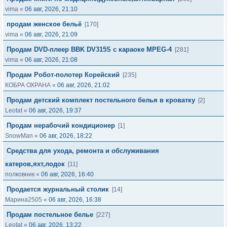
vima
«
06 авг, 2026, 21:10
продам женское бельё
[170]
vima
«
06 авг, 2026, 21:09
Продам DVD-плеер BBK DV315S с караоке MPEG-4
[281]
vima
«
06 авг, 2026, 21:08
Продам Робот-полотер Корейский
[235]
КОБРА ОХРАНА
«
06 авг, 2026, 21:02
Продам детский комплект постельного белья в кроватку
[2]
Leotat
«
06 авг, 2026, 19:37
Продам нерабочий кондиционер
[1]
SnowMan
«
06 авг, 2026, 18:22
Средства для ухода, ремонта и обслуживания
катеров,яхт,лодок
[11]
полковник
«
06 авг, 2026, 16:40
Продается журнальный столик
[14]
Марина2505
«
06 авг, 2026, 16:38
Продам постельное белье
[227]
Leotat
«
06 авг, 2026, 13:22