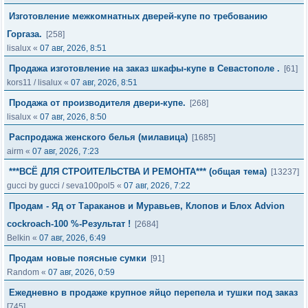
Изготовление межкомнатных дверей-купе по требованию
Горгаза.
[258]
lisalux
«
07 авг, 2026, 8:51
Продажа изготовление на заказ шкафы-купе в Севастополе .
[61]
kors11
/
lisalux
«
07 авг, 2026, 8:51
Продажа от производителя двери-купе.
[268]
lisalux
«
07 авг, 2026, 8:50
Распродажа женского белья (милавица)
[1685]
airm
«
07 авг, 2026, 7:23
***ВСЁ ДЛЯ СТРОИТЕЛЬСТВА И РЕМОНТА*** (общая тема)
[13237]
gucci by gucci
/
seva100pol5
«
07 авг, 2026, 7:22
Продам - Яд от Тараканов и Муравьев, Клопов и Блох Advion
cockroach-100 %-Результат !
[2684]
Belkin
«
07 авг, 2026, 6:49
Продам новые поясные сумки
[91]
Random
«
07 авг, 2026, 0:59
Ежедневно в продаже крупное яйцо перепела и тушки под заказ
[745]