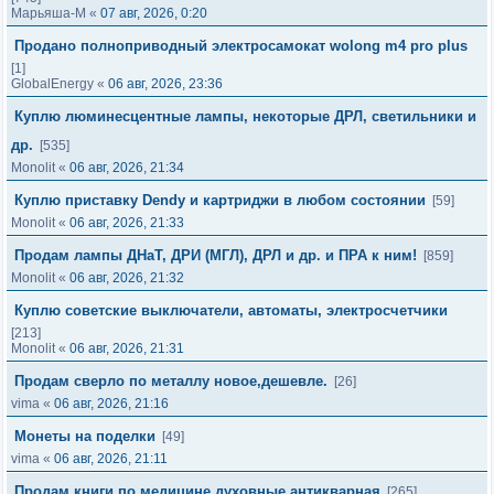
Марьяша-М
«
07 авг, 2026, 0:20
Продано полноприводный электросамокат wolong m4 pro plus
[1]
GlobalEnergy
«
06 авг, 2026, 23:36
Куплю люминесцентные лампы, некоторые ДРЛ, светильники и
др.
[535]
Monolit
«
06 авг, 2026, 21:34
Куплю приставку Dendy и картриджи в любом состоянии
[59]
Monolit
«
06 авг, 2026, 21:33
Продам лампы ДНаТ, ДРИ (МГЛ), ДРЛ и др. и ПРА к ним!
[859]
Monolit
«
06 авг, 2026, 21:32
Куплю советские выключатели, автоматы, электросчетчики
[213]
Monolit
«
06 авг, 2026, 21:31
Продам сверло по металлу новое,дешевле.
[26]
vima
«
06 авг, 2026, 21:16
Монеты на поделки
[49]
vima
«
06 авг, 2026, 21:11
Продам книги по медицине,духовные,антикварная
[265]