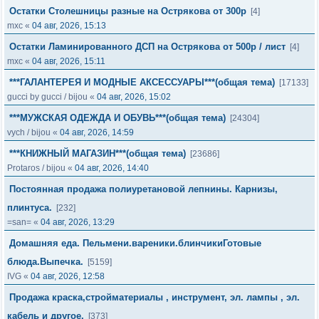
Остатки Столешницы разные на Острякова от 300р
[4]
mxc
«
04 авг, 2026, 15:13
Остатки Ламинированного ДСП на Острякова от 500р / лист
[4]
mxc
«
04 авг, 2026, 15:11
***ГАЛАНТЕРЕЯ И МОДНЫЕ АКСЕССУАРЫ***(общая тема)
[17133]
gucci by gucci
/
bijou
«
04 авг, 2026, 15:02
***МУЖСКАЯ ОДЕЖДА И ОБУВЬ***(общая тема)
[24304]
vych
/
bijou
«
04 авг, 2026, 14:59
***КНИЖНЫЙ МАГАЗИН***(общая тема)
[23686]
Protaros
/
bijou
«
04 авг, 2026, 14:40
Постоянная продажа полиуретановой лепнины. Карнизы,
плинтуса.
[232]
=san=
«
04 авг, 2026, 13:29
Домашняя еда. Пельмени.вареники.блинчикиГотовые
блюда.Выпечка.
[5159]
IVG
«
04 авг, 2026, 12:58
Продажа краска,стройматериалы , инструмент, эл. лампы , эл.
кабель и другое.
[373]