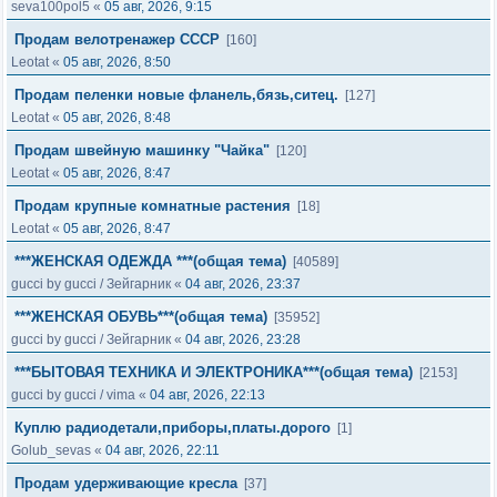
seva100pol5
«
05 авг, 2026, 9:15
Продам велотренажер СССР
[160]
Leotat
«
05 авг, 2026, 8:50
Продам пеленки новые фланель,бязь,ситец.
[127]
Leotat
«
05 авг, 2026, 8:48
Продам швейную машинку "Чайка"
[120]
Leotat
«
05 авг, 2026, 8:47
Продам крупные комнатные растения
[18]
Leotat
«
05 авг, 2026, 8:47
***ЖЕНСКАЯ ОДЕЖДА ***(общая тема)
[40589]
gucci by gucci
/
Зейгарник
«
04 авг, 2026, 23:37
***ЖЕНСКАЯ ОБУВЬ***(общая тема)
[35952]
gucci by gucci
/
Зейгарник
«
04 авг, 2026, 23:28
***БЫТОВАЯ ТЕХНИКА И ЭЛЕКТРОНИКА***(общая тема)
[2153]
gucci by gucci
/
vima
«
04 авг, 2026, 22:13
Куплю радиодетали,приборы,платы.дорого
[1]
Golub_sevas
«
04 авг, 2026, 22:11
Продам удерживающие кресла
[37]