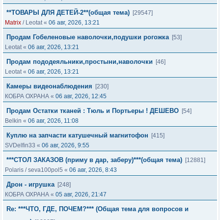
**ТОВАРЫ ДЛЯ ДЕТЕЙ-2**(общая тема)
[29547]
Matrix
/
Leotat
«
06 авг, 2026, 13:21
Продам Гобеленовые наволочки,подушки рогожка
[53]
Leotat
«
06 авг, 2026, 13:21
Продам пододеяльники,простыни,наволочки
[46]
Leotat
«
06 авг, 2026, 13:21
Камеры видеонаблюдения
[230]
КОБРА ОХРАНА
«
06 авг, 2026, 12:45
Продам Остатки тканей : Тюль и Портьеры ! ДЕШЕВО
[54]
Belkin
«
06 авг, 2026, 11:08
Куплю на запчасти катушечный магнитофон
[415]
SVDelfin33
«
06 авг, 2026, 9:55
***СТОЛ ЗАКАЗОВ (приму в дар, заберу)***(общая тема)
[12881]
Polaris
/
seva100pol5
«
06 авг, 2026, 8:43
Дрон - игрушка
[248]
КОБРА ОХРАНА
«
05 авг, 2026, 21:47
Re: ***ЧТО, ГДЕ, ПОЧЕМ?*** (Общая тема для вопросов и