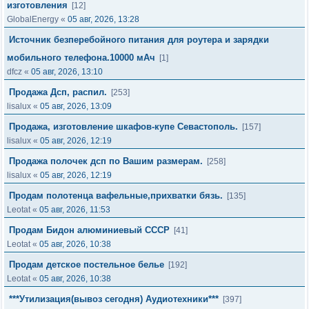
изготовления
[12]
GlobalEnergy
«
05 авг, 2026, 13:28
Источник безперебойного питания для роутера и зарядки
мобильного телефона.10000 мАч
[1]
dfcz
«
05 авг, 2026, 13:10
Продажа Дсп, распил.
[253]
lisalux
«
05 авг, 2026, 13:09
Продажа, изготовление шкафов-купе Севастополь.
[157]
lisalux
«
05 авг, 2026, 12:19
Продажа полочек дсп по Вашим размерам.
[258]
lisalux
«
05 авг, 2026, 12:19
Продам полотенца вафельные,прихватки бязь.
[135]
Leotat
«
05 авг, 2026, 11:53
Продам Бидон алюминиевый СССР
[41]
Leotat
«
05 авг, 2026, 10:38
Продам детское постельное белье
[192]
Leotat
«
05 авг, 2026, 10:38
***Утилизация(вывоз сегодня) Аудиотехники***
[397]