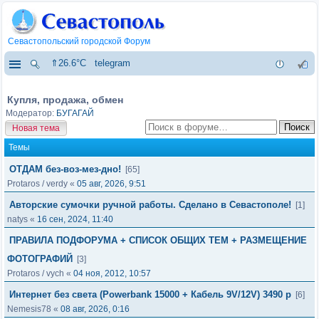
Севастопольский городской Форум
⇑26.6°C
telegram
Купля, продажа, обмен
Модератор:
БУГАГАЙ
Новая тема
Темы
ОТДАМ без-воз-мез-дно!
[65]
Protaros
/
verdy
«
05 авг, 2026, 9:51
Авторские сумочки ручной работы. Сделано в Севастополе!
[1]
natys
«
16 сен, 2024, 11:40
ПРАВИЛА ПОДФОРУМА + СПИСОК ОБЩИХ ТЕМ + РАЗМЕЩЕНИЕ
ФОТОГРАФИЙ
[3]
Protaros
/
vych
«
04 ноя, 2012, 10:57
Интернет без света (Powerbank 15000 + Кабель 9V/12V) 3490 р
[6]
Nemesis78
«
08 авг, 2026, 0:16