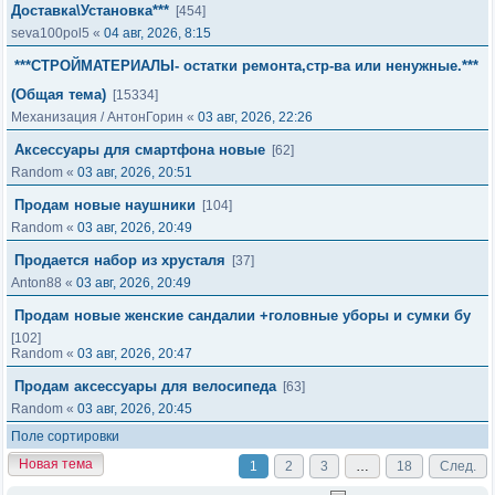
Доставка\Установка***
[454]
seva100pol5
«
04 авг, 2026, 8:15
***СТРОЙМАТЕРИАЛЫ- остатки ремонта,стр-ва или ненужные.***
(Общая тема)
[15334]
Механизация
/
АнтонГорин
«
03 авг, 2026, 22:26
Аксессуары для смартфона новые
[62]
Random
«
03 авг, 2026, 20:51
Продам новые наушники
[104]
Random
«
03 авг, 2026, 20:49
Продается набор из хрусталя
[37]
Anton88
«
03 авг, 2026, 20:49
Продам новые женские сандалии +головные уборы и сумки бу
[102]
Random
«
03 авг, 2026, 20:47
Продам аксессуары для велосипеда
[63]
Random
«
03 авг, 2026, 20:45
Поле сортировки
Новая тема
1
2
3
…
18
След.