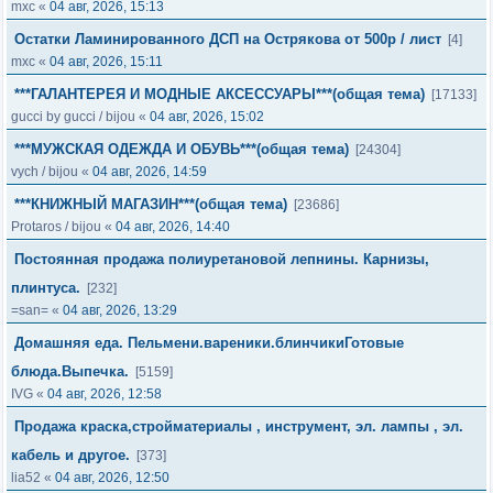
mxc
«
04 авг, 2026, 15:13
Остатки Ламинированного ДСП на Острякова от 500р / лист
[4]
mxc
«
04 авг, 2026, 15:11
***ГАЛАНТЕРЕЯ И МОДНЫЕ АКСЕССУАРЫ***(общая тема)
[17133]
gucci by gucci
/
bijou
«
04 авг, 2026, 15:02
***МУЖСКАЯ ОДЕЖДА И ОБУВЬ***(общая тема)
[24304]
vych
/
bijou
«
04 авг, 2026, 14:59
***КНИЖНЫЙ МАГАЗИН***(общая тема)
[23686]
Protaros
/
bijou
«
04 авг, 2026, 14:40
Постоянная продажа полиуретановой лепнины. Карнизы,
плинтуса.
[232]
=san=
«
04 авг, 2026, 13:29
Домашняя еда. Пельмени.вареники.блинчикиГотовые
блюда.Выпечка.
[5159]
IVG
«
04 авг, 2026, 12:58
Продажа краска,стройматериалы , инструмент, эл. лампы , эл.
кабель и другое.
[373]
lia52
«
04 авг, 2026, 12:50