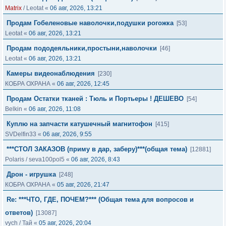
Matrix
/
Leotat
«
06 авг, 2026, 13:21
Продам Гобеленовые наволочки,подушки рогожка
[53]
Leotat
«
06 авг, 2026, 13:21
Продам пододеяльники,простыни,наволочки
[46]
Leotat
«
06 авг, 2026, 13:21
Камеры видеонаблюдения
[230]
КОБРА ОХРАНА
«
06 авг, 2026, 12:45
Продам Остатки тканей : Тюль и Портьеры ! ДЕШЕВО
[54]
Belkin
«
06 авг, 2026, 11:08
Куплю на запчасти катушечный магнитофон
[415]
SVDelfin33
«
06 авг, 2026, 9:55
***СТОЛ ЗАКАЗОВ (приму в дар, заберу)***(общая тема)
[12881]
Polaris
/
seva100pol5
«
06 авг, 2026, 8:43
Дрон - игрушка
[248]
КОБРА ОХРАНА
«
05 авг, 2026, 21:47
Re: ***ЧТО, ГДЕ, ПОЧЕМ?*** (Общая тема для вопросов и
ответов)
[13087]
vych
/
Тай
«
05 авг, 2026, 20:04