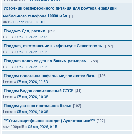
Источник безперебойного питания для роутера и зарядки
мобильного телефона.10000 мАч
[1]
dfcz
«
05 авг, 2026, 13:10
Продажа Дсп, распил.
[253]
lisalux
«
05 авг, 2026, 13:09
Продажа, изготовление шкафов-купе Севастополь.
[157]
lisalux
«
05 авг, 2026, 12:19
Продажа полочек дсп по Вашим размерам.
[258]
lisalux
«
05 авг, 2026, 12:19
Продам полотенца вафельные,прихватки бязь.
[135]
Leotat
«
05 авг, 2026, 11:53
Продам Бидон алюминиевый СССР
[41]
Leotat
«
05 авг, 2026, 10:38
Продам детское постельное белье
[192]
Leotat
«
05 авг, 2026, 10:38
***Утилизация(вывоз сегодня) Аудиотехники***
[397]
seva100pol5
«
05 авг, 2026, 9:15