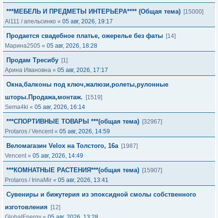
***МЕБЕЛЬ И ПРЕДМЕТЫ ИНТЕРЬЕРА**** (Общая тема)
[15000]
Al111
/
апельсинко
«
05 авг, 2026, 19:17
Продается свадебное платье, ожерелье без фаты
[14]
Марина2505
«
05 авг, 2026, 18:28
Продам Тресибу
[1]
Арина Ивановна
«
05 авг, 2026, 17:17
Окна,балконы под ключ,жалюзи,ролеты,рулонные
шторы.Продажа,монтаж.
[1519]
Sema4ki
«
05 авг, 2026, 16:14
***СПОРТИВНЫЕ ТОВАРЫ ***(общая тема)
[32967]
Protaros
/
Vencent
«
05 авг, 2026, 14:59
Веломагазин Velox на Толстого, 16а
[1987]
Vencent
«
05 авг, 2026, 14:49
***КОМНАТНЫЕ РАСТЕНИЯ***(общая тема)
[15907]
Protaros
/
IrinaMir
«
05 авг, 2026, 13:41
Сувениры и бижутерия из эпоксидной смолы собственного
изготовления
[12]
GlobalEnergy
«
05 авг, 2026, 13:28