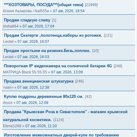
***ХОЗТОВАРЫ, ПОСУДА***(общая тема)
[22999]
Ксюня Аазирова
/
Nat555a
«
07 авг, 2026, 18:54
Продам сладкую сливу
[1]
Irisha864
«
07 авг, 2026, 17:04
Продaм Cкатеpти ,полотенца,наборы из рогожки.
[121]
Leotat
«
07 авг, 2026, 16:07
Продам простыни на резинке.Бязь,поплин.
[10]
Leotat
«
07 авг, 2026, 16:03
Поворотная IP видеокамера на солнечной батареи 4G
[248]
МАТРИЦА Black 55-55-55
«
07 авг, 2026, 13:09
Продажа венецианская штукатурка
[246]
=san=
«
07 авг, 2026, 12:38
Куплю поддоны деревянные 80х120 см.
[42]
druce
«
07 авг, 2026, 12:09
Продажа "Крымская Роза в Севастополе" - магазин крымской
натуральной косметики.
[1124]
Elena1268
«
07 авг, 2026, 11:20
Изготовление межкомнатных дверей-купе по требованию