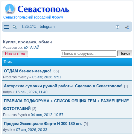
Севастопольский городской Форум
⇓26.1°C
telegram
Купля, продажа, обмен
Модератор:
БУГАГАЙ
Новая тема
Темы
ОТДАМ без-воз-мез-дно!
[65]
Protaros
/
verdy
«
05 авг, 2026, 9:51
Авторские сумочки ручной работы. Сделано в Севастополе!
[1]
natys
«
16 сен, 2024, 11:40
ПРАВИЛА ПОДФОРУМА + СПИСОК ОБЩИХ ТЕМ + РАЗМЕЩЕНИЕ
ФОТОГРАФИЙ
[3]
Protaros
/
vych
«
04 ноя, 2012, 10:57
Продам Эссенциале Форте Н 300 180 шт.
[9]
dystik
«
07 авг, 2026, 20:33