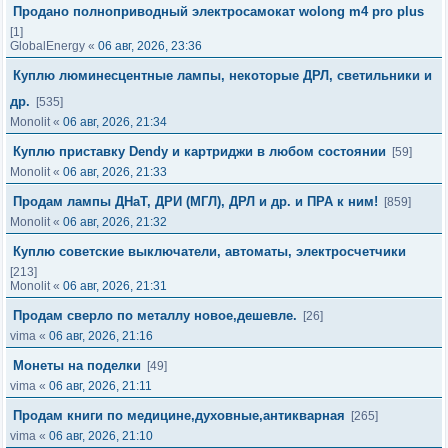
Продано полноприводный электросамокат wolong m4 pro plus
[1]
GlobalEnergy
«
06 авг, 2026, 23:36
Куплю люминесцентные лампы, некоторые ДРЛ, светильники и
др.
[535]
Monolit
«
06 авг, 2026, 21:34
Куплю приставку Dendy и картриджи в любом состоянии
[59]
Monolit
«
06 авг, 2026, 21:33
Продам лампы ДНаТ, ДРИ (МГЛ), ДРЛ и др. и ПРА к ним!
[859]
Monolit
«
06 авг, 2026, 21:32
Куплю советские выключатели, автоматы, электросчетчики
[213]
Monolit
«
06 авг, 2026, 21:31
Продам сверло по металлу новое,дешевле.
[26]
vima
«
06 авг, 2026, 21:16
Монеты на поделки
[49]
vima
«
06 авг, 2026, 21:11
Продам книги по медицине,духовные,антикварная
[265]
vima
«
06 авг, 2026, 21:10