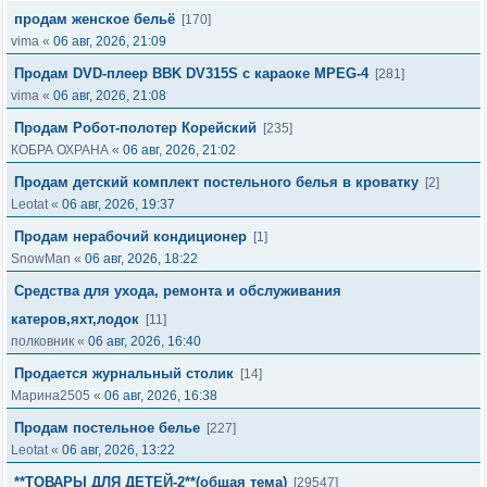
продам женское бельё
[170]
vima
«
06 авг, 2026, 21:09
Продам DVD-плеер BBK DV315S с караоке MPEG-4
[281]
vima
«
06 авг, 2026, 21:08
Продам Робот-полотер Корейский
[235]
КОБРА ОХРАНА
«
06 авг, 2026, 21:02
Продам детский комплект постельного белья в кроватку
[2]
Leotat
«
06 авг, 2026, 19:37
Продам нерабочий кондиционер
[1]
SnowMan
«
06 авг, 2026, 18:22
Средства для ухода, ремонта и обслуживания
катеров,яхт,лодок
[11]
полковник
«
06 авг, 2026, 16:40
Продается журнальный столик
[14]
Марина2505
«
06 авг, 2026, 16:38
Продам постельное белье
[227]
Leotat
«
06 авг, 2026, 13:22
**ТОВАРЫ ДЛЯ ДЕТЕЙ-2**(общая тема)
[29547]