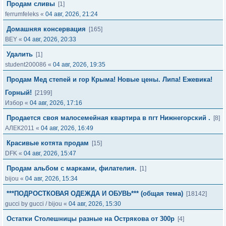
Продам сливы
[1]
ferrumfeleks
«
04 авг, 2026, 21:24
Домашняя консервация
[165]
BEY
«
04 авг, 2026, 20:33
Удалить
[1]
student200086
«
04 авг, 2026, 19:35
Продам Мед степей и гор Крыма! Новые цены. Липа! Ежевика!
Горный!
[2199]
Избор
«
04 авг, 2026, 17:16
Продается своя малосемейная квартира в пгт Нижнегорский .
[8]
АЛЕК2011
«
04 авг, 2026, 16:49
Красивые котята продам
[15]
DFK
«
04 авг, 2026, 15:47
Продам альбом с марками, филателия.
[1]
bijou
«
04 авг, 2026, 15:34
***ПОДРОСТКОВАЯ ОДЕЖДА И ОБУВЬ*** (общая тема)
[18142]
gucci by gucci
/
bijou
«
04 авг, 2026, 15:30
Остатки Столешницы разные на Острякова от 300р
[4]