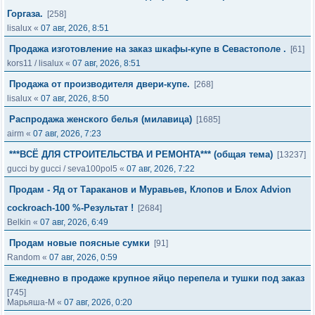
Горгаза.
[258]
lisalux
«
07 авг, 2026, 8:51
Продажа изготовление на заказ шкафы-купе в Севастополе .
[61]
kors11
/
lisalux
«
07 авг, 2026, 8:51
Продажа от производителя двери-купе.
[268]
lisalux
«
07 авг, 2026, 8:50
Распродажа женского белья (милавица)
[1685]
airm
«
07 авг, 2026, 7:23
***ВСЁ ДЛЯ СТРОИТЕЛЬСТВА И РЕМОНТА*** (общая тема)
[13237]
gucci by gucci
/
seva100pol5
«
07 авг, 2026, 7:22
Продам - Яд от Тараканов и Муравьев, Клопов и Блох Advion
cockroach-100 %-Результат !
[2684]
Belkin
«
07 авг, 2026, 6:49
Продам новые поясные сумки
[91]
Random
«
07 авг, 2026, 0:59
Ежедневно в продаже крупное яйцо перепела и тушки под заказ
[745]
Марьяша-М
«
07 авг, 2026, 0:20