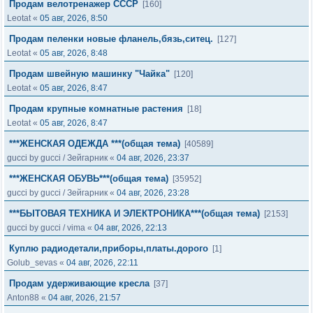
Продам велотренажер СССР
[160]
Leotat
«
05 авг, 2026, 8:50
Продам пеленки новые фланель,бязь,ситец.
[127]
Leotat
«
05 авг, 2026, 8:48
Продам швейную машинку "Чайка"
[120]
Leotat
«
05 авг, 2026, 8:47
Продам крупные комнатные растения
[18]
Leotat
«
05 авг, 2026, 8:47
***ЖЕНСКАЯ ОДЕЖДА ***(общая тема)
[40589]
gucci by gucci
/
Зейгарник
«
04 авг, 2026, 23:37
***ЖЕНСКАЯ ОБУВЬ***(общая тема)
[35952]
gucci by gucci
/
Зейгарник
«
04 авг, 2026, 23:28
***БЫТОВАЯ ТЕХНИКА И ЭЛЕКТРОНИКА***(общая тема)
[2153]
gucci by gucci
/
vima
«
04 авг, 2026, 22:13
Куплю радиодетали,приборы,платы.дорого
[1]
Golub_sevas
«
04 авг, 2026, 22:11
Продам удерживающие кресла
[37]
Anton88
«
04 авг, 2026, 21:57