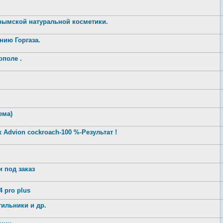
крымской натуральной косметики.
нию Горгаза.
ополе .
ема)
 Advion cockroach-100 %-Результат !
 под заказ
 pro plus
ильники и др.