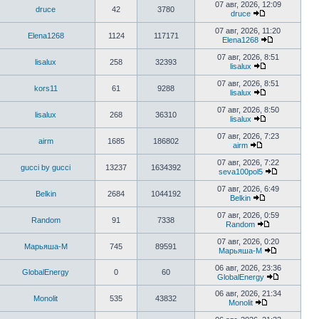
к
07 авг, 2026, 12:09
druce
42
3780
последнему
druce
сообщению
Перейти
к
07 авг, 2026, 11:20
Elena1268
1124
117171
последнему
Elena1268
сообщению
Перейти
к
07 авг, 2026, 8:51
lisalux
258
32393
последнему
lisalux
сообщению
Перейти
к
07 авг, 2026, 8:51
kors11
61
9288
последнему
lisalux
сообщению
Перейти
к
07 авг, 2026, 8:50
lisalux
268
36310
последнему
lisalux
сообщению
Перейти
к
07 авг, 2026, 7:23
airm
1685
186802
последнему
airm
сообщению
Перейти
к
07 авг, 2026, 7:22
gucci by gucci
13237
1634392
последнему
seva100pol5
сообщению
Перейти
к
07 авг, 2026, 6:49
Belkin
2684
1044192
последнем
Belkin
сообщени
Перейти
к
07 авг, 2026, 0:59
Random
91
7338
последнему
Random
сообщению
Перейти
к
07 авг, 2026, 0:20
Марьяша-М
745
89591
последнему
Марьяша-М
сообщению
Перейти
к
06 авг, 2026, 23:36
GlobalEnergy
0
60
последнем
GlobalEnergy
сообщению
Перейти
к
06 авг, 2026, 21:34
Monolit
535
43832
последнем
Monolit
Перейти
сообщени
к