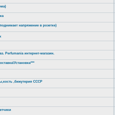
ма)
ка
однимает напряжение в розетке)
к
з. Perfumania интернет-магазин.
тавка\Установка***
ны,кость ,бижутерия СССР
етчики