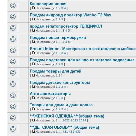
непрочитанных
страницу
Канцелярия новая
сообщений
[
На страницу:
1
2
3
4
]
Нет
На
непрочитанных
страницу
Продам андроид проектор Wanbo T2 Max
сообщений
[
На страницу:
1
2
3
]
Нет
На
непрочитанных
страницу
продам гепатопротектор ГЕПЦИФОЛ
сообщений
[
На страницу:
1
…
3
4
5
]
Нет
На
непрочитанных
страницу
Продам новые термокружки
сообщений
[
На страницу:
1
…
3
4
5
]
Нет
На
непрочитанных
страницу
ProLoft Interior - Мастерская по изготовлению мебе
сообщений
[
На страницу:
1
2
3
4
]
Нет
На
непрочитанных
страницу
Продам подставки для кашпо из металла подвесные
сообщений
[
На страницу:
1
2
3
]
Нет
На
непрочитанных
страницу
Продам товары для детей
сообщений
[
На страницу:
1
2
]
Нет
На
непрочитанных
страницу
Продам детские конструкторы
сообщений
[
На страницу:
1
2
3
4
]
Нет
На
непрочитанных
страницу
Авто ароматизаторы
сообщений
[
На страницу:
1
2
3
]
Нет
На
непрочитанных
страницу
Товары для дома и дачи новые
сообщений
[
На страницу:
1
2
3
4
]
Нет
На
непрочитанных
страницу
***ЖЕНСКАЯ ОДЕЖДА ***(общая тема)
сообщений
[
На страницу:
1
…
1622
1623
1624
]
Нет
На
непрочитанных
страницу
***ДЕТСКАЯ ОБУВЬ*** (общая тема)
сообщений
[
На страницу:
1
…
431
432
433
]
Нет
На