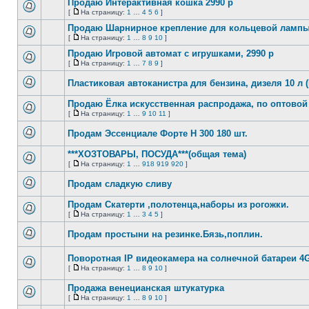
страницу
Продаю Интерактивная кошка 2990 р
сообщений
[
На страницу:
1
…
4
5
6
]
Нет
На
непрочитанных
страницу
Продаю Шарнирное крепление для кольцевой лампы, 
сообщений
[
На страницу:
1
…
8
9
10
]
Нет
На
непрочитанных
страницу
Продаю Игровой автомат с игрушками, 2990 р
сообщений
[
На страницу:
1
…
7
8
9
]
Нет
На
непрочитанных
страницу
Пластиковая автоканистра для бензина, дизеля 10 л 
сообщений
Нет
непрочитанных
Продаю Ёлка иcкуccтвeнная распродажа, по оптовой 
сообщений
[
На страницу:
1
…
9
10
11
]
Нет
На
непрочитанных
страницу
Продам Эссенциале Форте Н 300 180 шт.
сообщений
Нет
непрочитанных
***ХОЗТОВАРЫ, ПОСУДА***(общая тема)
сообщений
[
На страницу:
1
…
918
919
920
]
Нет
На
непрочитанных
страницу
Продам сладкую сливу
сообщений
Нет
непрочитанных
Продaм Cкатеpти ,полотенца,наборы из рогожки.
сообщений
[
На страницу:
1
…
3
4
5
]
Нет
На
непрочитанных
страницу
Продам простыни на резинке.Бязь,поплин.
сообщений
Нет
непрочитанных
Поворотная IP видеокамера на солнечной батареи 4
сообщений
[
На страницу:
1
…
8
9
10
]
Нет
На
непрочитанных
страницу
Продажа венецианская штукатурка
сообщений
[
На страницу:
1
…
8
9
10
]
Нет
На