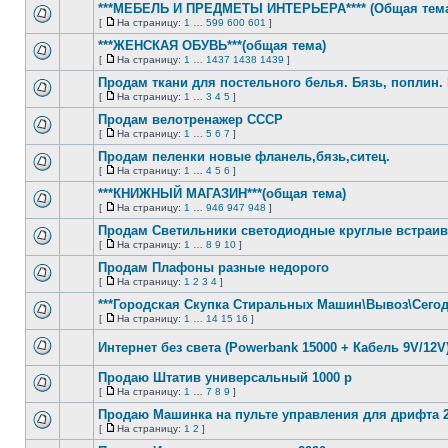
непрочитанных
страницу
***МЕБЕЛЬ И ПРЕДМЕТЫ ИНТЕРЬЕРА**** (Общая тем
сообщений
[
На страницу:
1
…
599
600
601
]
Нет
На
непрочитанных
страницу
***ЖЕНСКАЯ ОБУВЬ***(общая тема)
сообщений
[
На страницу:
1
…
1437
1438
1439
]
Нет
На
непрочитанных
страницу
Продам ткани для постельного белья. Бязь, поплин.
сообщений
[
На страницу:
1
…
3
4
5
]
Нет
На
непрочитанных
страницу
Продам велотренажер СССР
сообщений
[
На страницу:
1
…
5
6
7
]
Нет
На
непрочитанных
страницу
Продам пеленки новые фланель,бязь,ситец.
сообщений
[
На страницу:
1
…
4
5
6
]
Нет
На
непрочитанных
страницу
***КНИЖНЫЙ МАГАЗИН***(общая тема)
сообщений
[
На страницу:
1
…
946
947
948
]
Нет
На
непрочитанных
страницу
Продам Светильники светодиодные круглые встраив
сообщений
[
На страницу:
1
…
8
9
10
]
Нет
На
непрочитанных
страницу
Продам Плафоны разные недорого
сообщений
[
На страницу:
1
2
3
4
]
Нет
На
непрочитанных
страницу
***Городская Скупка Стиральных Машин\Вывоз\Сегод
сообщений
[
На страницу:
1
…
14
15
16
]
Нет
На
непрочитанных
страницу
Интернет без света (Powerbank 15000 + Кабель 9V/12V)
сообщений
Нет
непрочитанных
Продаю Штатив универсальный 1000 р
сообщений
[
На страницу:
1
…
7
8
9
]
Нет
На
непрочитанных
страницу
Продаю Машинка на пульте управления для дрифта 2
сообщений
[
На страницу:
1
2
]
Нет
На
непрочитанных