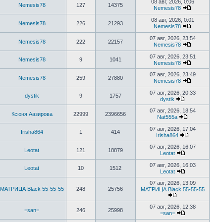
к
08 авг, 2026, 0:06
Nemesis78
127
14375
последнему
Nemesis78
сообщению
Перейти
к
08 авг, 2026, 0:01
Nemesis78
226
21293
последнему
Nemesis78
сообщению
Перейти
к
07 авг, 2026, 23:54
Nemesis78
222
22157
последнему
Nemesis78
сообщению
Перейти
к
07 авг, 2026, 23:51
Nemesis78
9
1041
последнему
Nemesis78
сообщению
Перейти
к
07 авг, 2026, 23:49
Nemesis78
259
27880
последнему
Nemesis78
сообщению
Перейти
к
07 авг, 2026, 20:33
dystik
9
1757
последнему
dystik
сообщению
Перейти
к
07 авг, 2026, 18:54
Ксюня Аазирова
22999
2396656
последнему
Nat555a
сообщению
Перейти
к
07 авг, 2026, 17:04
Irisha864
1
414
последнему
Irisha864
сообщению
Перейти
к
07 авг, 2026, 16:07
Leotat
121
18879
последнему
Leotat
Перейти
сообщению
к
07 авг, 2026, 16:03
Leotat
10
1512
последнему
Leotat
сообщению
Перейти
к
07 авг, 2026, 13:09
последнему
МАТРИЦА Black 55-55-55
248
25756
МАТРИЦА Black 55-55-55
сообщению
Перейти
к
07 авг, 2026, 12:38
=san=
246
25998
последнему
=san=
сообщению
Перейти