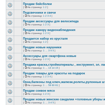
На
непрочитанных
страницу
Продам бейсболки
сообщений
[
На страницу:
1
2
]
Нет
На
непрочитанных
страницу
Подсвечники и свечи
сообщений
[
На страницу:
1
2
3
4
]
Нет
На
непрочитанных
страницу
Продам аксессуары для велосипеда
сообщений
[
На страницу:
1
2
3
]
Нет
На
непрочитанных
страницу
Продам камеру видеонаблюдения
сообщений
[
На страницу:
1
2
3
]
Нет
На
непрочитанных
страницу
Продается набор из хрусталя
сообщений
[
На страницу:
1
2
]
Нет
На
непрочитанных
страницу
Продам новые наушники
сообщений
[
На страницу:
1
…
3
4
5
]
Нет
На
непрочитанных
страницу
Аксессуары для смартфона новые
сообщений
[
На страницу:
1
2
3
]
Нет
На
непрочитанных
страницу
Продажа краска,стройматериалы , инструмент, эл. лам
сообщений
[
На страницу:
1
…
13
14
15
]
Нет
На
непрочитанных
страницу
Продам товары для красоты на подарок
сообщений
[
На страницу:
1
2
3
4
]
Нет
На
непрочитанных
страницу
Окна,балконы под ключ,жалюзи,ролеты,рулонные ш
сообщений
[
На страницу:
1
…
59
60
61
]
Нет
На
непрочитанных
страницу
Продам соевое мясо
сообщений
[
На страницу:
1
2
3
]
Нет
На
непрочитанных
страницу
Продам новые женские сандалии +головные уборы и
сообщений
[
На страницу:
1
…
3
4
5
]
Нет
На