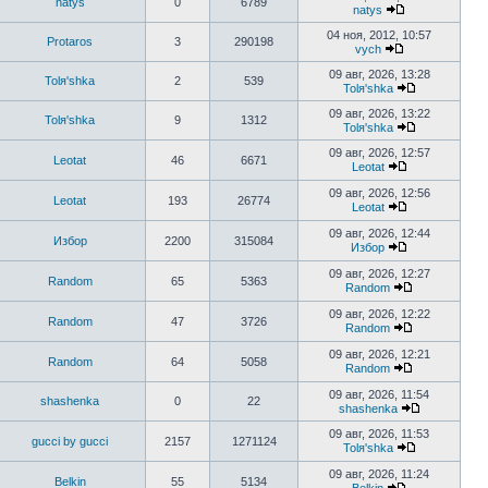
natys
0
6789
последнему
natys
сообщению
Перейти
к
04 ноя, 2012, 10:57
Protaros
3
290198
последнему
vych
Перейти
сообщению
к
09 авг, 2026, 13:28
Tolя'shka
2
539
последнему
Tolя'shka
сообщению
Перейти
к
09 авг, 2026, 13:22
Tolя'shka
9
1312
последнему
Tolя'shka
сообщению
Перейти
к
09 авг, 2026, 12:57
Leotat
46
6671
последнему
Leotat
Перейти
сообщению
к
09 авг, 2026, 12:56
Leotat
193
26774
последнему
Leotat
сообщению
Перейти
к
09 авг, 2026, 12:44
Избор
2200
315084
последнему
Избор
сообщению
Перейти
к
09 авг, 2026, 12:27
Random
65
5363
последнему
Random
сообщению
Перейти
к
09 авг, 2026, 12:22
Random
47
3726
последнему
Random
сообщению
Перейти
к
09 авг, 2026, 12:21
Random
64
5058
последнему
Random
сообщению
Перейти
к
09 авг, 2026, 11:54
shashenka
0
22
последнему
shashenka
сообщению
Перейти
к
09 авг, 2026, 11:53
gucci by gucci
2157
1271124
последнему
Tolя'shka
Перейти
сообщению
к
09 авг, 2026, 11:24
Belkin
55
5134
последнему