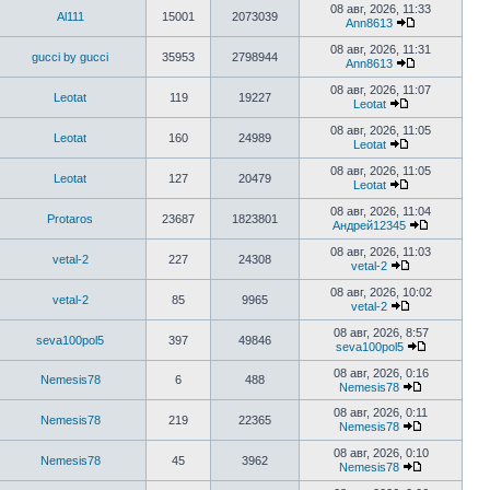
к
08 авг, 2026, 11:33
Al111
15001
2073039
последнему
Ann8613
сообщению
Перейти
к
08 авг, 2026, 11:31
gucci by gucci
35953
2798944
последнему
Ann8613
сообщению
Перейти
к
08 авг, 2026, 11:07
Leotat
119
19227
последнему
Leotat
сообщению
Перейти
к
08 авг, 2026, 11:05
Leotat
160
24989
последнему
Leotat
сообщению
Перейти
к
08 авг, 2026, 11:05
Leotat
127
20479
последнему
Leotat
сообщению
Перейти
к
08 авг, 2026, 11:04
Protaros
23687
1823801
последнему
Андрей12345
сообщению
Перейти
к
08 авг, 2026, 11:03
vetal-2
227
24308
последнем
vetal-2
сообщени
Перейти
к
08 авг, 2026, 10:02
vetal-2
85
9965
последнему
vetal-2
сообщению
Перейти
к
08 авг, 2026, 8:57
seva100pol5
397
49846
последнему
seva100pol5
сообщению
Перейти
к
08 авг, 2026, 0:16
Nemesis78
6
488
последнем
Nemesis78
сообщени
Перейти
к
08 авг, 2026, 0:11
Nemesis78
219
22365
последнему
Nemesis78
сообщению
Перейти
к
08 авг, 2026, 0:10
Nemesis78
45
3962
последнему
Nemesis78
сообщению
Перейти