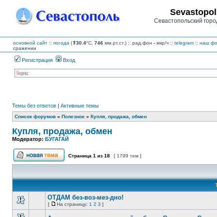
Sevastopol
Севастопольский горо
основной сайт
::
погода
(
⇑30.4
°C,
746
мм.рт.ст.) :: рад.фон
-
мкр/ч
::
telegram
::
наш фо
сражении
Регистрация
Вход
Темы без ответов
|
Активные темы
Список форумов
»
Полезное
»
Купля, продажа, обмен
Купля, продажа, обмен
Модератор:
БУГАГАЙ
Страница
1
из
18
[ 1799 тем ]
Начать новую тему
ОТДАМ без-воз-мез-дно!
[
На страницу:
1
2
3
]
Нет
На
непрочитанных
страницу