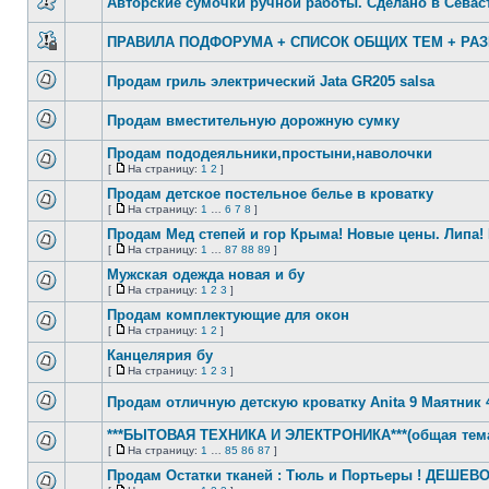
Авторские сумочки ручной работы. Сделано в Севас
сообщений
Нет
непрочитанных
ПРАВИЛА ПОДФОРУМА + СПИСОК ОБЩИХ ТЕМ + Р
сообщений
Эта
тема
Продам гриль электрический Jata GR205 salsa
закрыта,
вы
Нет
не
непрочитанных
можете
Продам вместительную дорожную сумку
сообщений
редактировать
Нет
и
непрочитанных
Продам пододеяльники,простыни,наволочки
оставлять
сообщений
сообщения
[
На страницу:
1
2
]
Нет
в
На
непрочитанных
ней.
страницу
Продам детское постельное белье в кроватку
сообщений
[
На страницу:
1
…
6
7
8
]
Нет
На
непрочитанных
страницу
Продам Мед степей и гор Крыма! Новые цены. Липа!
сообщений
[
На страницу:
1
…
87
88
89
]
Нет
На
непрочитанных
страницу
Мужская одежда новая и бу
сообщений
[
На страницу:
1
2
3
]
Нет
На
непрочитанных
страницу
Продам комплектующие для окон
сообщений
[
На страницу:
1
2
]
Нет
На
непрочитанных
страницу
Канцелярия бу
сообщений
[
На страницу:
1
2
3
]
Нет
На
непрочитанных
страницу
Продам отличную детскую кроватку Anita 9 Маятник 4
сообщений
Нет
непрочитанных
***БЫТОВАЯ ТЕХНИКА И ЭЛЕКТРОНИКА***(общая тем
сообщений
[
На страницу:
1
…
85
86
87
]
Нет
На
непрочитанных
страницу
Продам Остатки тканей : Тюль и Портьеры ! ДЕШЕВ
сообщений