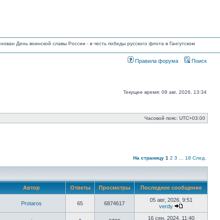
основан День воинской славы России - в честь победы русского флота в Гангутском
Правила форума
Поиск
Текущее время: 09 авг, 2026, 13:34
Часовой пояс:
UTC+03:00
На страницу
1
2
3
…
18
След.
Автор
Ответы
Просмотры
Последнее сообщение
05 авг, 2026, 9:51
Protaros
65
6874617
verdy
Перейти
к
16 сен, 2024, 11:40