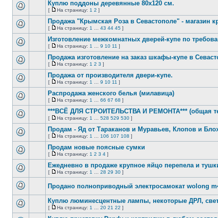
непрочитанных
страницу
Куплю поддоны деревянные 80х120 см.
сообщений
[
На страницу:
1
2
]
Нет
На
непрочитанных
страницу
Продажа "Крымская Роза в Севастополе" - магазин 
сообщений
[
На страницу:
1
…
43
44
45
]
Нет
На
непрочитанных
страницу
Изготовление межкомнатных дверей-купе по требова
сообщений
[
На страницу:
1
…
9
10
11
]
Нет
На
непрочитанных
страницу
Продажа изготовление на заказ шкафы-купе в Севаст
сообщений
[
На страницу:
1
2
3
]
Нет
На
непрочитанных
страницу
Продажа от производителя двери-купе.
сообщений
[
На страницу:
1
…
9
10
11
]
Нет
На
непрочитанных
страницу
Распродажа женского белья (милавица)
сообщений
[
На страницу:
1
…
66
67
68
]
Нет
На
непрочитанных
страницу
***ВСЁ ДЛЯ СТРОИТЕЛЬСТВА И РЕМОНТА*** (общая т
сообщений
[
На страницу:
1
…
528
529
530
]
Нет
На
непрочитанных
страницу
Продам - Яд от Тараканов и Муравьев, Клопов и Блох
сообщений
[
На страницу:
1
…
106
107
108
]
Нет
На
непрочитанных
страницу
Продам новые поясные сумки
сообщений
[
На страницу:
1
2
3
4
]
Нет
На
непрочитанных
страницу
Ежедневно в продаже крупное яйцо перепела и тушки
сообщений
[
На страницу:
1
…
28
29
30
]
Нет
На
непрочитанных
страницу
Продано полноприводный электросамокат wolong m4
сообщений
Нет
непрочитанных
Куплю люминесцентные лампы, некоторые ДРЛ, свет
сообщений
[
На страницу:
1
…
20
21
22
]
Нет
На
непрочитанных
страницу