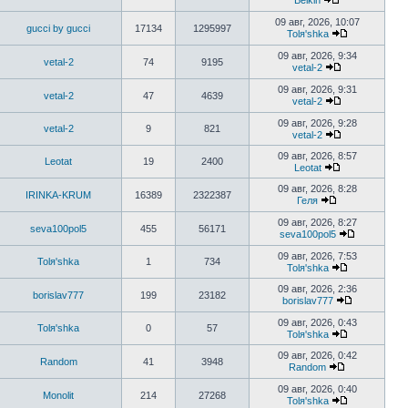
Belkin
сообщению
Перейти
к
09 авг, 2026, 10:07
gucci by gucci
17134
1295997
последнему
Tolя'shka
сообщению
Перейти
к
09 авг, 2026, 9:34
vetal-2
74
9195
последнему
vetal-2
сообщению
Перейти
к
09 авг, 2026, 9:31
vetal-2
47
4639
последнему
vetal-2
сообщению
Перейти
к
09 авг, 2026, 9:28
vetal-2
9
821
последнему
vetal-2
сообщению
Перейти
к
09 авг, 2026, 8:57
Leotat
19
2400
последнему
Leotat
Перейти
сообщению
к
09 авг, 2026, 8:28
IRINKA-KRUM
16389
2322387
последнему
Геля
Перейти
сообщению
к
09 авг, 2026, 8:27
seva100pol5
455
56171
последнему
seva100pol5
сообщению
Перейти
к
09 авг, 2026, 7:53
Tolя'shka
1
734
последнем
Tolя'shka
сообщени
Перейти
к
09 авг, 2026, 2:36
borislav777
199
23182
последнему
borislav777
сообщению
Перейти
к
09 авг, 2026, 0:43
Tolя'shka
0
57
последнем
Tolя'shka
сообщению
Перейти
к
09 авг, 2026, 0:42
Random
41
3948
последнему
Random
Перейти
сообщению
к
09 авг, 2026, 0:40
Monolit
214
27268
последнему
Tolя'shka