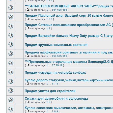
[
На страницу:
1
2
3
]
Нет
На
непрочитанных
страницу
***ГАЛАНТЕРЕЯ И МОДНЫЕ АКСЕССУАРЫ***(общая те
сообщений
[
На страницу:
1
…
684
685
686
]
Нет
На
непрочитанных
страницу
Продам Паяльный жир. Высший сорт 20 грамм баноч
сообщений
[
На страницу:
1
2
3
]
Нет
На
непрочитанных
страницу
Продам Сетевые повышающие преобразователи AC (п
сообщений
[
На страницу:
1
2
]
Нет
На
непрочитанных
страницу
Продам Батарейки daewoo Heavy Duty размер C 6 шту
сообщений
Нет
непрочитанных
Продам крупные комнатные растения
сообщений
Нет
непрочитанных
Продажа парфюмерии оригинал ,в наличии и под зака
сообщений
[
На страницу:
1
…
654
655
656
]
Нет
На
непрочитанных
страницу
***Премиальные стиральные машины Samsung&LG Дос
сообщений
[
На страницу:
1
…
17
18
19
]
Нет
На
непрочитанных
страницу
Продам чемодан на четырёх колёсах
сообщений
Нет
непрочитанных
Куплю дорого статуэтки,значки,янтарь,картины,ико
сообщений
[
На страницу:
1
…
6
7
8
]
Нет
На
непрочитанных
страницу
Продам унитаз для строителей
сообщений
Нет
непрочитанных
Смазки для автомобиля и велосипеда
сообщений
[
На страницу:
1
2
]
Нет
На
непрочитанных
страницу
Куплю советские выключатели, автоматы, электросч
сообщений
[
На страницу:
1
…
7
8
9
]
Нет