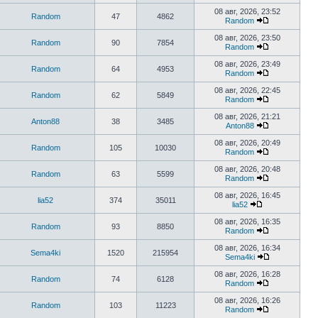
сообщению
Перейти
к
08 авг, 2026, 23:52
Random
47
4862
последнему
Random
сообщению
Перейти
к
08 авг, 2026, 23:50
Random
90
7854
последнему
Random
сообщению
Перейти
к
08 авг, 2026, 23:49
Random
64
4953
последнему
Random
сообщению
Перейти
к
08 авг, 2026, 22:45
Random
62
5849
последнему
Random
сообщению
Перейти
к
08 авг, 2026, 21:21
Anton88
38
3485
последнему
Anton88
сообщению
Перейти
к
08 авг, 2026, 20:49
Random
105
10030
последнему
Random
сообщению
Перейти
к
08 авг, 2026, 20:48
Random
63
5599
последнему
Random
сообщению
Перейти
к
08 авг, 2026, 16:45
lia52
374
35011
последнему
lia52
сообщению
Перейти
к
08 авг, 2026, 16:35
Random
93
8850
последнему
Random
сообщению
Перейти
к
08 авг, 2026, 16:34
Sema4ki
1520
215954
последнему
Sema4ki
сообщению
Перейти
к
08 авг, 2026, 16:28
Random
74
6128
последнему
Random
сообщению
Перейти
к
08 авг, 2026, 16:26
Random
103
11223
последнему
Random
сообщению
Перейти