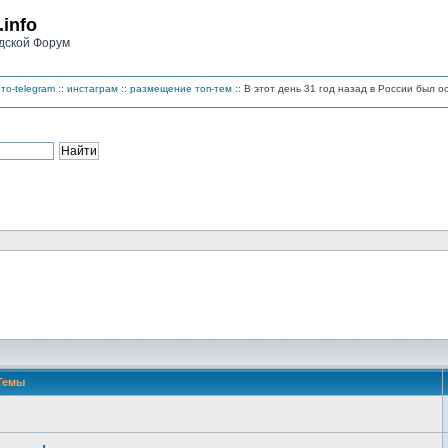
.info
дской Форум
то-telegram
::
инстаграм
::
размещение топ-тем
:: В этот день 31 год назад в России был 
Темы