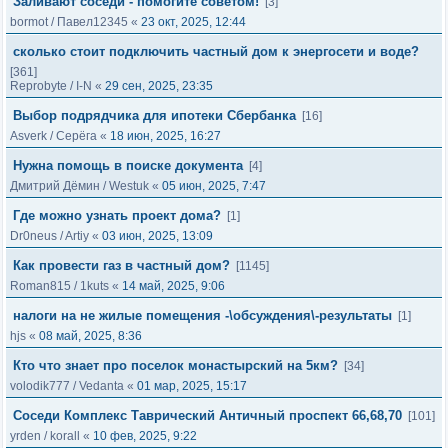
Заливают соседи - помогите советом!
[3]
bormot
/
Павел12345
«
23 окт, 2025, 12:44
сколько стоит подключить частный дом к энергосети и воде?
[361]
Reprobyte
/
I-N
«
29 сен, 2025, 23:35
Выбор подрядчика для ипотеки Сбербанка
[16]
Asverk
/
Серёга
«
18 июн, 2025, 16:27
Нужна помощь в поиске документа
[4]
Дмитрий Дёмин
/
Westuk
«
05 июн, 2025, 7:47
Где можно узнать проект дома?
[1]
Dr0neus
/
Artiy
«
03 июн, 2025, 13:09
Как провести газ в частный дом?
[1145]
Roman815
/
1kuts
«
14 май, 2025, 9:06
налоги на не жилые помещения -\обсуждения\-результаты
[1]
hjs
«
08 май, 2025, 8:36
Кто что знает про поселок монастырский на 5км?
[34]
volodik777
/
Vedanta
«
01 мар, 2025, 15:17
Соседи Комплекс Таврический Античный проспект 66,68,70
[101]
yrden
/
korall
«
10 фев, 2025, 9:22