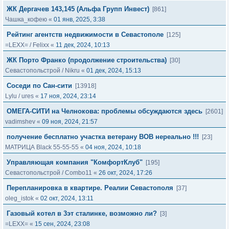
ЖК Дергачев 143,145 (Альфа Групп Инвест)
[861]
Чашка_кофею
«
01 янв, 2025, 3:38
Рейтинг агентств недвижимости в Севастополе
[125]
=LEXX=
/
Felixx
«
11 дек, 2024, 10:13
ЖК Порто Франко (продолжение строительства)
[30]
Севастопольстрой
/
Nikru
«
01 дек, 2024, 15:13
Соседи по Сан-сити
[13918]
Lylu
/
ures
«
17 ноя, 2024, 23:14
ОМЕГА-СИТИ на Челнокова: проблемы обсуждаются здесь
[2601]
vadimshev
«
09 ноя, 2024, 21:57
получение бесплатно участка ветерану ВОВ нереально !!!
[23]
МАТРИЦА Black 55-55-55
«
04 ноя, 2024, 10:18
Управляющая компания "КомфортКлуб"
[195]
Севастопольстрой
/
Combo11
«
26 окт, 2024, 17:26
Перепланировка в квартире. Реалии Севастополя
[37]
oleg_istok
«
02 окт, 2024, 13:11
Газовый котел в 3эт сталинке, возможно ли?
[3]
=LEXX=
«
15 сен, 2024, 23:08