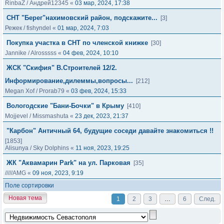
RinbaZ
/
Андрей12345
«
03 мар, 2024, 17:38
СНТ "Берег"нахимовский район, подскажите...
[3]
Режек
/
fishyndel
«
01 мар, 2024, 7:03
Покупка участка в СНТ по членской книжке
[30]
Jannike
/
Alrosssss
«
04 фев, 2024, 10:10
ЖСК "Скифия" В.Строителей 12/2.
Информирование,дилеммы,вопросы...
[212]
Megan Xof
/
Prorab79
«
03 фев, 2024, 15:33
Вологодские "Бани-Бочки" в Крыму
[410]
Mojjevel
/
Missmashuta
«
23 дек, 2023, 21:37
"Карбон" Античный 64, будущие соседи давайте знакомиться !!
[1853]
Alisunya
/
Sky Dolphins
«
11 ноя, 2023, 19:25
ЖК "Аквамарин Park" на ул. Парковая
[35]
/////AMG
«
09 ноя, 2023, 9:19
Поле сортировки
Новая тема
1
2
3
…
6
След.