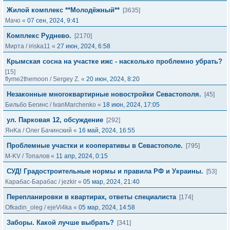
Жилой комплекс **Молодёжный**
[3635]
Мачо
«
07 сен, 2024, 9:41
Комплекс Руднево.
[2170]
Мирта
/
iriska11
«
27 июн, 2024, 6:58
Крымская сосна на участке ижс - насколько проблемно убрать?
[15]
flyme2themoon
/
Sergey Z.
«
20 июн, 2024, 8:20
Незаконные многоквартирные новостройки Севастополя.
[45]
Бильбо Бегинс
/
IvanMarchenko
«
18 июн, 2024, 17:05
ул. Парковая 12, обсуждение
[292]
ЯнKa
/
Олег Бачинский
«
16 май, 2024, 16:55
Проблемные участки и кооперативы в Севастополе.
[795]
M-KV
/
Топалов
«
11 апр, 2024, 0:15
СУД! Градостроительные нормы и правила РФ и Украины.
[53]
Карабас-Барабас
/
jezkir
«
05 мар, 2024, 21:40
Перепланировки в квартирах, ответы специалиста
[174]
Ofkadin_oleg
/
ejeVi4ka
«
05 мар, 2024, 14:58
Заборы. Какой лучше выбрать?
[341]