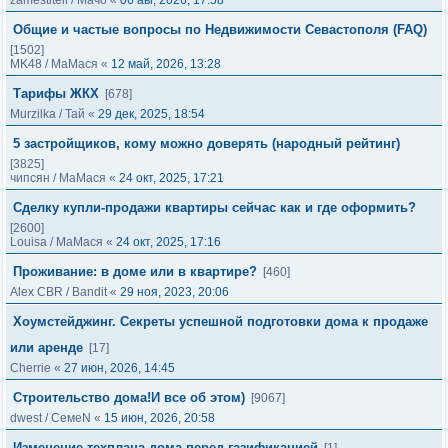
zamestitell
/
Мачо
«
06 авг, 2026, 17:58
Общие и частые вопросы по Недвижимости Севастополя (FAQ)
[1502]
MK48
/
МаМася
«
12 май, 2026, 13:28
Тарифы ЖКХ
[678]
Murzilka
/
Тай
«
29 дек, 2025, 18:54
5 застройщиков, кому можно доверять (народный рейтинг)
[3825]
чипсян
/
МаМася
«
24 окт, 2025, 17:21
Сделку купли-продажи квартиры сейчас как и где оформить?
[2600]
Louisa
/
МаМася
«
24 окт, 2025, 17:16
Проживание: в доме или в квартире?
[460]
Alex CBR
/
Bandit
«
29 ноя, 2023, 20:06
Хоумстейджинг. Секреты успешной подготовки дома к продаже
или аренде
[17]
Cherrie
«
27 июн, 2026, 14:45
Строительство дома!И все об этом)
[9067]
dwest
/
СемеN
«
15 июн, 2026, 20:58
Изменение техплана дома перед газификацией