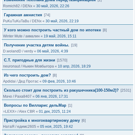
[1]
Romich82
/
DENx
«
30 май, 2026, 22:26
Гаражная амнистия
[74]
PuKuTuKuTaBu
/
DENx
«
30 май, 2026, 22:19
У кого можно построить частный дом по ипотеке
[8]
Winter Mute
/
акмалин
«
19 май, 2026, 15:11
Получение участка детям войны.
[19]
D.wolandD
/
verdy
«
06 май, 2026, 4:39
С.Т. пригодные для жизни
[1570]
neuronaut
/
Ныкин Мовбыгора
«
10 апр, 2026, 18:29
Из чего построить дом?
[8]
Apdidai
/
Дед Протас
«
09 фев, 2026, 10:46
Сколько стоит дом построить из ракушечника(100-150м2)?
[2531]
Мачо
/
Paxa8407
«
06 янв, 2026, 17:31
Вопросы по Вилларис дельМар
[1]
=LEXX=
/
Alex CBR
«
01 дек, 2025, 11:24
Пристройка к многоквартирному дому
[6]
НатаЯ
/
едимс2605
«
05 ноя, 2025, 19:42