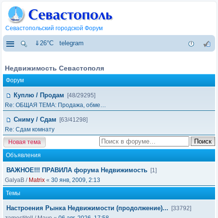
Севастопольский городской Форум
⇓26°C
telegram
Недвижимость Севастополя
Форум
Куплю / Продам
[48/29295]
Re: ОБЩАЯ ТЕМА: Продажа, обме…
Сниму / Сдам
[63/41298]
Re: Сдам комнату
Новая тема
Объявления
ВАЖНОЕ!!! ПРАВИЛА форума Недвижимость
[1]
GalyaB
/
Matrix
«
30 янв, 2009, 2:13
Темы
Настроения Рынка Недвижимости (продолжение)...
[33792]