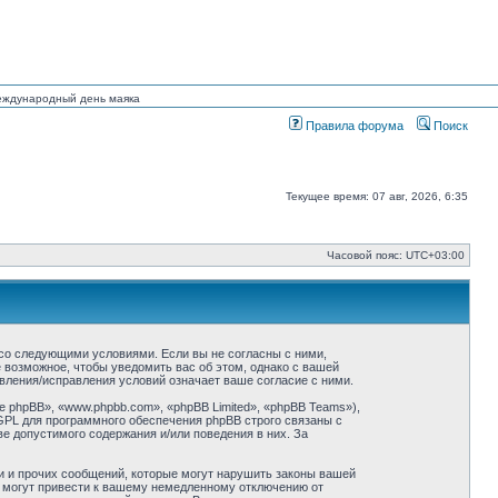
Международный день маяка
Правила форума
Поиск
Текущее время: 07 авг, 2026, 6:35
Часовой пояс:
UTC+03:00
ие со следующими условиями. Если вы не согласны с ними,
ё возможное, чтобы уведомить вас об этом, однако с вашей
овления/исправления условий означает ваше согласие с ними.
phpBB», «www.phpbb.com», «phpBB Limited», «phpBB Teams»),
GPL для программного обеспечения phpBB строго связаны с
ве допустимого содержания и/или поведения в них. За
и и прочих сообщений, которые могут нарушить законы вашей
й могут привести к вашему немедленному отключению от