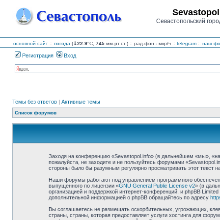
Sevastopol
Севастопольский горо
основной сайт
::
погода
(
⇓22.9
°C,
745
мм.рт.ст.) :: рад.фон
-
мкр/ч
::
telegram
::
наш фо
Регистрация
Вход
Темы без ответов
|
Активные темы
Список форумов
Заходя на конференцию «Sevastopol.info» (в дальнейшем «мы», «наш»
пожалуйста, не заходите и не пользуйтесь форумами «Sevastopol.i
стороны было бы разумным регулярно просматривать этот текст на 
Наши форумы работают под управлением программного обеспечения
выпущенного по лицензии «
GNU General Public License v2
» (в даль
организацией и поддержкой интернет-конференций, и phpBB Limited
дополнительной информацией о phpBB обращайтесь по адресу
htt
Вы соглашаетесь не размещать оскорбительных, угрожающих, клев
страны, страны, которая предоставляет услуги хостинга для фору