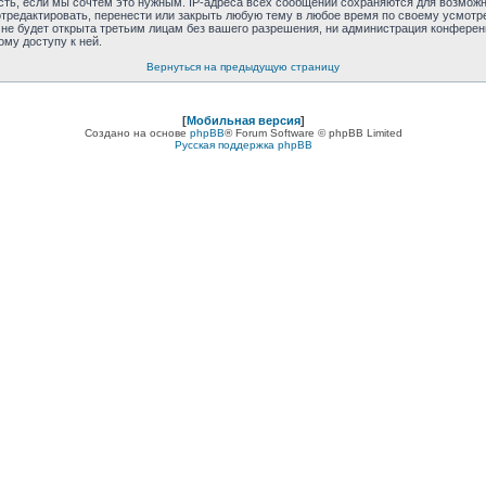
сть, если мы сочтём это нужным. IP-адреса всех сообщений сохраняются для возможно
отредактировать, перенести или закрыть любую тему в любое время по своему усмотре
е будет открыта третьим лицам без вашего разрешения, ни администрация конференции
ому доступу к ней.
Вернуться на предыдущую страницу
[
Мобильная версия
]
Создано на основе
phpBB
® Forum Software © phpBB Limited
Русская поддержка phpBB