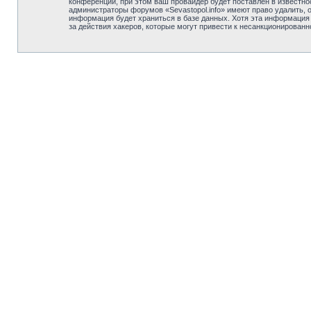
конференции, при этом ваш провайдер будет поставлен в известно
администраторы форумов «Sevastopol.info» имеют право удалить, 
информация будет храниться в базе данных. Хотя эта информация н
за действия хакеров, которые могут привести к несанкционированн