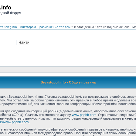
.info
дской Форум
то-telegram
::
инстаграм
::
размещение топ-тем
:: В этот день 37 лет назад был основан 
Sevastopol.info - Общие правила
, «Sevastopol.info», «https://forum.sevastopol.info»), вы подтверждаете своё соглас
nfo». Мы оставляем за собой право изменять эти правила в любое время и сделаем вс
предмет изменений, так как использование конференции «Sevastopol.info» после обн
 для создания конференций phpBB (в дальнейшем «они», «программное обеспечение 
нейшем «GPL»). Скачать его можно по адресу
www.phpbb.com
. Ограничения лицензии 
 не несёт ответственности за то, что администрация конференций определяет в качест
ps://www.phpbb.com/
.
етнических сообщений, порнографических сообщений, призывов к национальной розн
мов «Sevastopol.info» или международное право. Попытки размещения таких сообщени