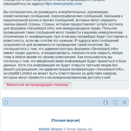
обращайтесь по адресу
https://www.phpbb.com/
.
Вы соглашаетесь не размещать оскорбительных, угрожающих,
клеветнических сообщений, порнографических сообщений, призывов к
национальной розни и прочих сообщений, которые могут нарушить
законы вашей страны, страны, которая предоставляет услуги хостинга
для форумов «Sevastopol.info» или международное право. Попытки
размещения таких сообщений могут привести к вашему немедленному
отключению от конференции, при этом ваш провайдер будет поставлен в
известность, если мы сочтём это нужным. IP-адреса всех сообщений
сохраняются для возможности проведения такой политики. Вы
соглашаетесь с тем, что администраторы форумов «Sevastopol.info»
имеют право удалить, отредактировать, перенести или закрыть любую
тему в любое время по своему усмотрению. Как пользователь вы
согласны с тем, что введённая вами информация будет храниться в базе
данных. Хотя эта информация не будет открыта третьим лицам без
вашего разрешения, ни администрация конференции «Sevastopol.info»,
ни phpBB Limited не может быть ответственна за действия хакеров,
которые могут привести к несанкционированному доступу к ней.
Вернуться на предыдущую страницу
[
Полная версия
]
Mobile Version
©
Anvar (apwa.ru)