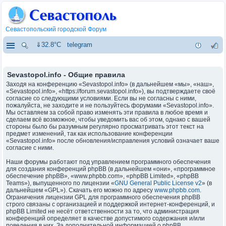
Севастопольский городской Форум
⇓32.8°C
telegram
Sevastopol.info - Общие правила
Заходя на конференцию «Sevastopol.info» (в дальнейшем «мы», «наш»,
«Sevastopol.info», «https://forum.sevastopol.info»), вы подтверждаете своё
согласие со следующими условиями. Если вы не согласны с ними,
пожалуйста, не заходите и не пользуйтесь форумами «Sevastopol.info».
Мы оставляем за собой право изменять эти правила в любое время и
сделаем всё возможное, чтобы уведомить вас об этом, однако с вашей
стороны было бы разумным регулярно просматривать этот текст на
предмет изменений, так как использование конференции
«Sevastopol.info» после обновления/исправления условий означает ваше
согласие с ними.
Наши форумы работают под управлением программного обеспечения
для создания конференций phpBB (в дальнейшем «они», «программное
обеспечение phpBB», «www.phpbb.com», «phpBB Limited», «phpBB
Teams»), выпущенного по лицензии «
GNU General Public License v2
» (в
дальнейшем «GPL»). Скачать его можно по адресу
www.phpbb.com
.
Ограничения лицензии GPL для программного обеспечения phpBB
строго связаны с организацией и поддержкой интернет-конференций, и
phpBB Limited не несёт ответственности за то, что администрация
конференций определяет в качестве допустимого содержания и/или
поведения в них. За дополнительной информацией о phpBB