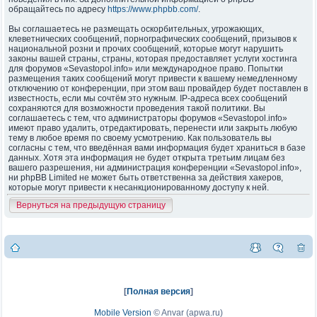
обращайтесь по адресу
https://www.phpbb.com/
.
Вы соглашаетесь не размещать оскорбительных, угрожающих,
клеветнических сообщений, порнографических сообщений, призывов к
национальной розни и прочих сообщений, которые могут нарушить
законы вашей страны, страны, которая предоставляет услуги хостинга
для форумов «Sevastopol.info» или международное право. Попытки
размещения таких сообщений могут привести к вашему немедленному
отключению от конференции, при этом ваш провайдер будет поставлен в
известность, если мы сочтём это нужным. IP-адреса всех сообщений
сохраняются для возможности проведения такой политики. Вы
соглашаетесь с тем, что администраторы форумов «Sevastopol.info»
имеют право удалить, отредактировать, перенести или закрыть любую
тему в любое время по своему усмотрению. Как пользователь вы
согласны с тем, что введённая вами информация будет храниться в базе
данных. Хотя эта информация не будет открыта третьим лицам без
вашего разрешения, ни администрация конференции «Sevastopol.info»,
ни phpBB Limited не может быть ответственна за действия хакеров,
которые могут привести к несанкционированному доступу к ней.
Вернуться на предыдущую страницу
[
Полная версия
]
Mobile Version
©
Anvar (apwa.ru)