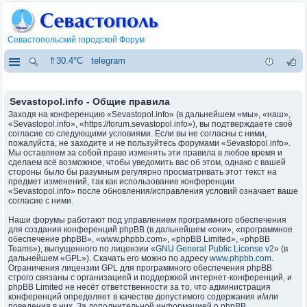
Севастопольский городской Форум
⇑30.4°C
telegram
Sevastopol.info - Общие правила
Заходя на конференцию «Sevastopol.info» (в дальнейшем «мы», «наш»,
«Sevastopol.info», «https://forum.sevastopol.info»), вы подтверждаете своё
согласие со следующими условиями. Если вы не согласны с ними,
пожалуйста, не заходите и не пользуйтесь форумами «Sevastopol.info».
Мы оставляем за собой право изменять эти правила в любое время и
сделаем всё возможное, чтобы уведомить вас об этом, однако с вашей
стороны было бы разумным регулярно просматривать этот текст на
предмет изменений, так как использование конференции
«Sevastopol.info» после обновления/исправления условий означает ваше
согласие с ними.
Наши форумы работают под управлением программного обеспечения
для создания конференций phpBB (в дальнейшем «они», «программное
обеспечение phpBB», «www.phpbb.com», «phpBB Limited», «phpBB
Teams»), выпущенного по лицензии «
GNU General Public License v2
» (в
дальнейшем «GPL»). Скачать его можно по адресу
www.phpbb.com
.
Ограничения лицензии GPL для программного обеспечения phpBB
строго связаны с организацией и поддержкой интернет-конференций, и
phpBB Limited не несёт ответственности за то, что администрация
конференций определяет в качестве допустимого содержания и/или
поведения в них. За дополнительной информацией о phpBB