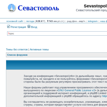
Sevastopol
Севастопольский горо
основной сайт
::
погода
(
⇓28.6
°C,
⇑743
мм.рт.ст.) :: рад.фон
-
мкр/ч
::
telegram
::
наш ф
Регистрация
Вход
Темы без ответов
|
Активные темы
Список форумов
Заходя на конференцию «Sevastopol.info» (в дальнейшем «мы», «наш»
пожалуйста, не заходите и не пользуйтесь форумами «Sevastopol.i
стороны было бы разумным регулярно просматривать этот текст на 
Наши форумы работают под управлением программного обеспечения
выпущенного по лицензии «
GNU General Public License v2
» (в даль
организацией и поддержкой интернет-конференций, и phpBB Limited
дополнительной информацией о phpBB обращайтесь по адресу
htt
Вы соглашаетесь не размещать оскорбительных, угрожающих, клев
страны, страны, которая предоставляет услуги хостинга для фору