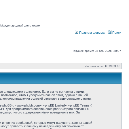
ан Международный день кошек
Правила форума
Поиск
Текущее время: 08 авг, 2026, 20:07
Часовой пояс:
UTC+03:00
ие со следующими условиями. Если вы не согласны с ними,
ё возможное, чтобы уведомить вас об этом, однако с вашей
овления/исправления условий означает ваше согласие с ними.
phpBB», «www.phpbb.com», «phpBB Limited», «phpBB Teams»),
GPL для программного обеспечения phpBB строго связаны с
ве допустимого содержания и/или поведения в них. За
и и прочих сообщений, которые могут нарушить законы вашей
й могут привести к вашему немедленному отключению от