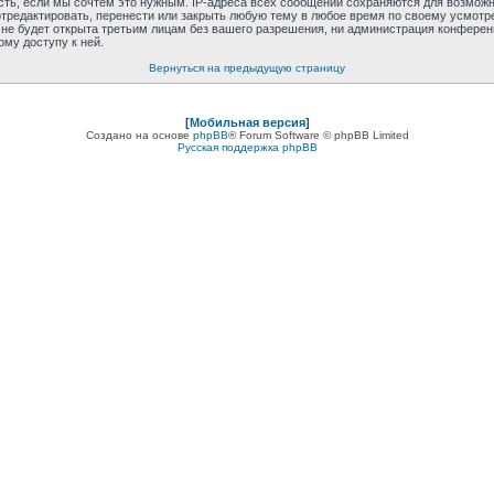
сть, если мы сочтём это нужным. IP-адреса всех сообщений сохраняются для возможно
отредактировать, перенести или закрыть любую тему в любое время по своему усмотре
е будет открыта третьим лицам без вашего разрешения, ни администрация конференции
ому доступу к ней.
Вернуться на предыдущую страницу
[
Мобильная версия
]
Создано на основе
phpBB
® Forum Software © phpBB Limited
Русская поддержка phpBB