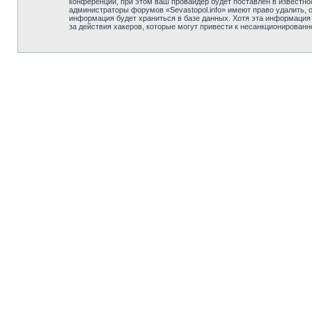
конференции, при этом ваш провайдер будет поставлен в известно
администраторы форумов «Sevastopol.info» имеют право удалить, 
информация будет храниться в базе данных. Хотя эта информация н
за действия хакеров, которые могут привести к несанкционированн