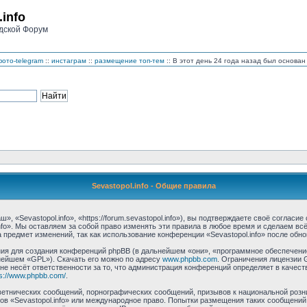
.info
дской Форум
ото-telegram
::
инстаграм
::
размещение топ-тем
:: В этот день 24 года назад был основ
Sevastopol.info - Общие правила
, «Sevastopol.info», «https://forum.sevastopol.info»), вы подтверждаете своё соглас
nfo». Мы оставляем за собой право изменять эти правила в любое время и сделаем вс
предмет изменений, так как использование конференции «Sevastopol.info» после обн
 для создания конференций phpBB (в дальнейшем «они», «программное обеспечение 
нейшем «GPL»). Скачать его можно по адресу
www.phpbb.com
. Ограничения лицензии 
 не несёт ответственности за то, что администрация конференций определяет в качест
ps://www.phpbb.com/
.
етнических сообщений, порнографических сообщений, призывов к национальной розн
мов «Sevastopol.info» или международное право. Попытки размещения таких сообщени