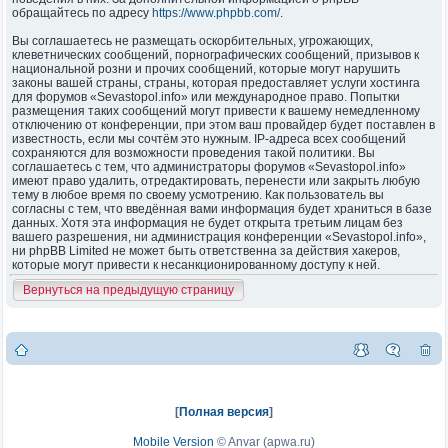
обращайтесь по адресу
https://www.phpbb.com/
.
Вы соглашаетесь не размещать оскорбительных, угрожающих,
клеветнических сообщений, порнографических сообщений, призывов к
национальной розни и прочих сообщений, которые могут нарушить
законы вашей страны, страны, которая предоставляет услуги хостинга
для форумов «Sevastopol.info» или международное право. Попытки
размещения таких сообщений могут привести к вашему немедленному
отключению от конференции, при этом ваш провайдер будет поставлен в
известность, если мы сочтём это нужным. IP-адреса всех сообщений
сохраняются для возможности проведения такой политики. Вы
соглашаетесь с тем, что администраторы форумов «Sevastopol.info»
имеют право удалить, отредактировать, перенести или закрыть любую
тему в любое время по своему усмотрению. Как пользователь вы
согласны с тем, что введённая вами информация будет храниться в базе
данных. Хотя эта информация не будет открыта третьим лицам без
вашего разрешения, ни администрация конференции «Sevastopol.info»,
ни phpBB Limited не может быть ответственна за действия хакеров,
которые могут привести к несанкционированному доступу к ней.
Вернуться на предыдущую страницу
[
Полная версия
]
Mobile Version
©
Anvar (apwa.ru)