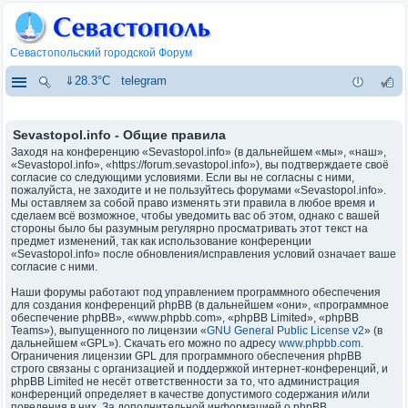
Севастопольский городской Форум
⇓28.3°C
telegram
Sevastopol.info - Общие правила
Заходя на конференцию «Sevastopol.info» (в дальнейшем «мы», «наш»,
«Sevastopol.info», «https://forum.sevastopol.info»), вы подтверждаете своё
согласие со следующими условиями. Если вы не согласны с ними,
пожалуйста, не заходите и не пользуйтесь форумами «Sevastopol.info».
Мы оставляем за собой право изменять эти правила в любое время и
сделаем всё возможное, чтобы уведомить вас об этом, однако с вашей
стороны было бы разумным регулярно просматривать этот текст на
предмет изменений, так как использование конференции
«Sevastopol.info» после обновления/исправления условий означает ваше
согласие с ними.
Наши форумы работают под управлением программного обеспечения
для создания конференций phpBB (в дальнейшем «они», «программное
обеспечение phpBB», «www.phpbb.com», «phpBB Limited», «phpBB
Teams»), выпущенного по лицензии «
GNU General Public License v2
» (в
дальнейшем «GPL»). Скачать его можно по адресу
www.phpbb.com
.
Ограничения лицензии GPL для программного обеспечения phpBB
строго связаны с организацией и поддержкой интернет-конференций, и
phpBB Limited не несёт ответственности за то, что администрация
конференций определяет в качестве допустимого содержания и/или
поведения в них. За дополнительной информацией о phpBB