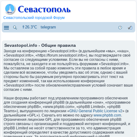
Севастопольский городской Форум
⇑26.3°C
telegram
Sevastopol.info - Общие правила
Заходя на конференцию «Sevastopol.info» (в дальнейшем «мы», «наш»,
«Sevastopol.info», «https://forum.sevastopol.info»), вы подтверждаете своё
согласие со следующими условиями. Если вы не согласны с ними,
пожалуйста, не заходите и не пользуйтесь форумами «Sevastopol.info».
Мы оставляем за собой право изменять эти правила в любое время и
сделаем всё возможное, чтобы уведомить вас об этом, однако с вашей
стороны было бы разумным регулярно просматривать этот текст на
предмет изменений, так как использование конференции
«Sevastopol.info» после обновления/исправления условий означает ваше
согласие с ними.
Наши форумы работают под управлением программного обеспечения
для создания конференций phpBB (в дальнейшем «они», «программное
обеспечение phpBB», «www.phpbb.com», «phpBB Limited», «phpBB
Teams»), выпущенного по лицензии «
GNU General Public License v2
» (в
дальнейшем «GPL»). Скачать его можно по адресу
www.phpbb.com
.
Ограничения лицензии GPL для программного обеспечения phpBB
строго связаны с организацией и поддержкой интернет-конференций, и
phpBB Limited не несёт ответственности за то, что администрация
конференций определяет в качестве допустимого содержания и/или
поведения в них. За дополнительной информацией о phpBB