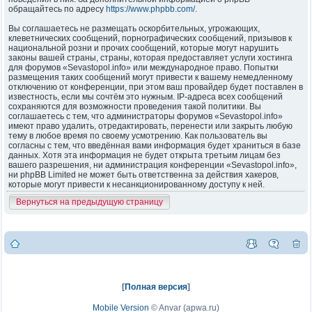
обращайтесь по адресу
https://www.phpbb.com/
.
Вы соглашаетесь не размещать оскорбительных, угрожающих,
клеветнических сообщений, порнографических сообщений, призывов к
национальной розни и прочих сообщений, которые могут нарушить
законы вашей страны, страны, которая предоставляет услуги хостинга
для форумов «Sevastopol.info» или международное право. Попытки
размещения таких сообщений могут привести к вашему немедленному
отключению от конференции, при этом ваш провайдер будет поставлен в
известность, если мы сочтём это нужным. IP-адреса всех сообщений
сохраняются для возможности проведения такой политики. Вы
соглашаетесь с тем, что администраторы форумов «Sevastopol.info»
имеют право удалить, отредактировать, перенести или закрыть любую
тему в любое время по своему усмотрению. Как пользователь вы
согласны с тем, что введённая вами информация будет храниться в базе
данных. Хотя эта информация не будет открыта третьим лицам без
вашего разрешения, ни администрация конференции «Sevastopol.info»,
ни phpBB Limited не может быть ответственна за действия хакеров,
которые могут привести к несанкционированному доступу к ней.
Вернуться на предыдущую страницу
[
Полная версия
]
Mobile Version
©
Anvar (apwa.ru)