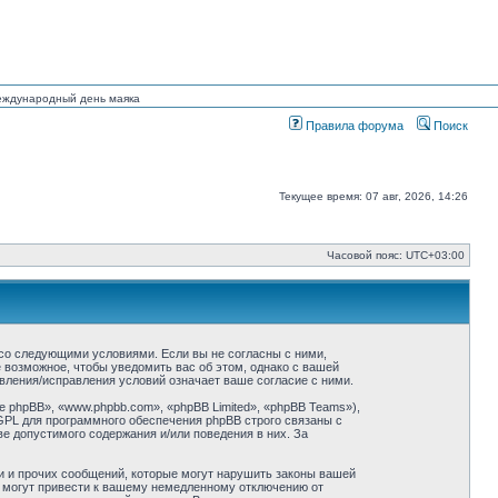
Международный день маяка
Правила форума
Поиск
Текущее время: 07 авг, 2026, 14:26
Часовой пояс:
UTC+03:00
ие со следующими условиями. Если вы не согласны с ними,
ё возможное, чтобы уведомить вас об этом, однако с вашей
овления/исправления условий означает ваше согласие с ними.
phpBB», «www.phpbb.com», «phpBB Limited», «phpBB Teams»),
GPL для программного обеспечения phpBB строго связаны с
ве допустимого содержания и/или поведения в них. За
и и прочих сообщений, которые могут нарушить законы вашей
й могут привести к вашему немедленному отключению от