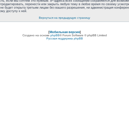
сть, если мы сочтём это нужным. IP-адреса всех сообщений сохраняются для возможно
отредактировать, перенести или закрыть любую тему в любое время по своему усмотре
е будет открыта третьим лицам без вашего разрешения, ни администрация конференции
ому доступу к ней.
Вернуться на предыдущую страницу
[
Мобильная версия
]
Создано на основе
phpBB
® Forum Software © phpBB Limited
Русская поддержка phpBB