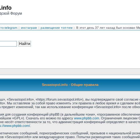
.info
дской Форум
то-telegram
::
инстаграм
::
размещение топ-тем
:: В этот день 37 лет назад был основан 
Sevastopol.info - Общие правила
, «Sevastopol.info», «https://forum.sevastopol.info»), вы подтверждаете своё соглас
nfo». Мы оставляем за собой право изменять эти правила в любое время и сделаем вс
предмет изменений, так как использование конференции «Sevastopol.info» после обн
 для создания конференций phpBB (в дальнейшем «они», «программное обеспечение 
нейшем «GPL»). Скачать его можно по адресу
www.phpbb.com
. Ограничения лицензии 
 не несёт ответственности за то, что администрация конференций определяет в качест
ps://www.phpbb.com/
.
етнических сообщений, порнографических сообщений, призывов к национальной розн
мов «Sevastopol.info» или международное право. Попытки размещения таких сообщени