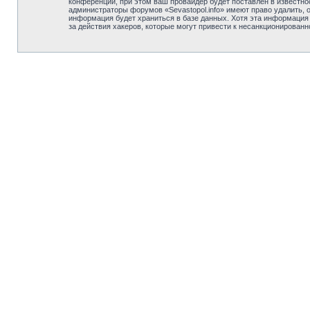
конференции, при этом ваш провайдер будет поставлен в известно
администраторы форумов «Sevastopol.info» имеют право удалить, 
информация будет храниться в базе данных. Хотя эта информация н
за действия хакеров, которые могут привести к несанкционированн