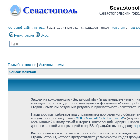
Sevastopol
Севастопольский горо
основной сайт
::
погода
(
⇓32.6
°C,
743
мм.рт.ст.) :: рад.фон
-
мкр/ч
::
telegram
::
наш фо
Регистрация
Вход
Темы без ответов
|
Активные темы
Список форумов
Заходя на конференцию «Sevastopol.info» (в дальнейшем «мы», «наш»
пожалуйста, не заходите и не пользуйтесь форумами «Sevastopol.i
стороны было бы разумным регулярно просматривать этот текст на 
Наши форумы работают под управлением программного обеспечения
выпущенного по лицензии «
GNU General Public License v2
» (в даль
организацией и поддержкой интернет-конференций, и phpBB Limited
дополнительной информацией о phpBB обращайтесь по адресу
htt
Вы соглашаетесь не размещать оскорбительных, угрожающих, клев
страны, страны, которая предоставляет услуги хостинга для фору