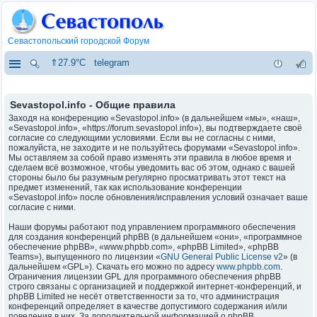
Севастопольский городской Форум
⇑27.9°C
telegram
Sevastopol.info - Общие правила
Заходя на конференцию «Sevastopol.info» (в дальнейшем «мы», «наш»,
«Sevastopol.info», «https://forum.sevastopol.info»), вы подтверждаете своё
согласие со следующими условиями. Если вы не согласны с ними,
пожалуйста, не заходите и не пользуйтесь форумами «Sevastopol.info».
Мы оставляем за собой право изменять эти правила в любое время и
сделаем всё возможное, чтобы уведомить вас об этом, однако с вашей
стороны было бы разумным регулярно просматривать этот текст на
предмет изменений, так как использование конференции
«Sevastopol.info» после обновления/исправления условий означает ваше
согласие с ними.
Наши форумы работают под управлением программного обеспечения
для создания конференций phpBB (в дальнейшем «они», «программное
обеспечение phpBB», «www.phpbb.com», «phpBB Limited», «phpBB
Teams»), выпущенного по лицензии «
GNU General Public License v2
» (в
дальнейшем «GPL»). Скачать его можно по адресу
www.phpbb.com
.
Ограничения лицензии GPL для программного обеспечения phpBB
строго связаны с организацией и поддержкой интернет-конференций, и
phpBB Limited не несёт ответственности за то, что администрация
конференций определяет в качестве допустимого содержания и/или
поведения в них. За дополнительной информацией о phpBB