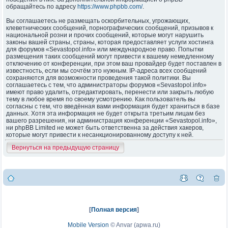
обращайтесь по адресу
https://www.phpbb.com/
.
Вы соглашаетесь не размещать оскорбительных, угрожающих,
клеветнических сообщений, порнографических сообщений, призывов к
национальной розни и прочих сообщений, которые могут нарушить
законы вашей страны, страны, которая предоставляет услуги хостинга
для форумов «Sevastopol.info» или международное право. Попытки
размещения таких сообщений могут привести к вашему немедленному
отключению от конференции, при этом ваш провайдер будет поставлен в
известность, если мы сочтём это нужным. IP-адреса всех сообщений
сохраняются для возможности проведения такой политики. Вы
соглашаетесь с тем, что администраторы форумов «Sevastopol.info»
имеют право удалить, отредактировать, перенести или закрыть любую
тему в любое время по своему усмотрению. Как пользователь вы
согласны с тем, что введённая вами информация будет храниться в базе
данных. Хотя эта информация не будет открыта третьим лицам без
вашего разрешения, ни администрация конференции «Sevastopol.info»,
ни phpBB Limited не может быть ответственна за действия хакеров,
которые могут привести к несанкционированному доступу к ней.
Вернуться на предыдущую страницу
[
Полная версия
]
Mobile Version
©
Anvar (apwa.ru)