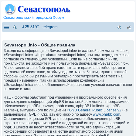
Севастопольский городской Форум
⇓25.81°C
telegram
Sevastopol.info - Общие правила
Заходя на конференцию «Sevastopol.info» (в дальнейшем «мы», «наш»,
«Sevastopol.info», «https://forum.sevastopol.info»), вы подтверждаете своё
согласие со следующими условиями. Если вы не согласны с ними,
пожалуйста, не заходите и не пользуйтесь форумами «Sevastopol.info».
Мы оставляем за собой право изменять эти правила в любое время и
сделаем всё возможное, чтобы уведомить вас об этом, однако с вашей
стороны было бы разумным регулярно просматривать этот текст на
предмет изменений, так как использование конференции
«Sevastopol.info» после обновления/исправления условий означает ваше
согласие с ними.
Наши форумы работают под управлением программного обеспечения
для создания конференций phpBB (в дальнейшем «они», «программное
обеспечение phpBB», «www.phpbb.com», «phpBB Limited», «phpBB
Teams»), выпущенного по лицензии «
GNU General Public License v2
» (в
дальнейшем «GPL»). Скачать его можно по адресу
www.phpbb.com
.
Ограничения лицензии GPL для программного обеспечения phpBB
строго связаны с организацией и поддержкой интернет-конференций, и
phpBB Limited не несёт ответственности за то, что администрация
конференций определяет в качестве допустимого содержания и/или
поведения в них. За дополнительной информацией о phpBB