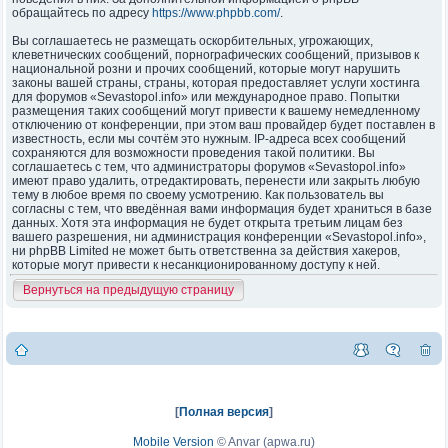
обращайтесь по адресу
https://www.phpbb.com/
.
Вы соглашаетесь не размещать оскорбительных, угрожающих,
клеветнических сообщений, порнографических сообщений, призывов к
национальной розни и прочих сообщений, которые могут нарушить
законы вашей страны, страны, которая предоставляет услуги хостинга
для форумов «Sevastopol.info» или международное право. Попытки
размещения таких сообщений могут привести к вашему немедленному
отключению от конференции, при этом ваш провайдер будет поставлен в
известность, если мы сочтём это нужным. IP-адреса всех сообщений
сохраняются для возможности проведения такой политики. Вы
соглашаетесь с тем, что администраторы форумов «Sevastopol.info»
имеют право удалить, отредактировать, перенести или закрыть любую
тему в любое время по своему усмотрению. Как пользователь вы
согласны с тем, что введённая вами информация будет храниться в базе
данных. Хотя эта информация не будет открыта третьим лицам без
вашего разрешения, ни администрация конференции «Sevastopol.info»,
ни phpBB Limited не может быть ответственна за действия хакеров,
которые могут привести к несанкционированному доступу к ней.
Вернуться на предыдущую страницу
[
Полная версия
]
Mobile Version
©
Anvar (apwa.ru)