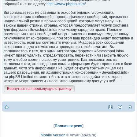
обращайтесь по адресу
https://www.phpbb.com/
.
Вы соглашаетесь не размещать оскорбительных, угрожающих,
клеветнических сообщений, порнографических сообщений, призывов к
национальной розни и прочих сообщений, которые могут нарушить
законы вашей страны, страны, которая предоставляет услуги хостинга
для форумов «Sevastopol.info» или международное право. Попытки
размещения таких сообщений могут привести к вашему немедленному
отключению от конференции, при этом ваш провайдер будет поставлен в
известность, если мы сочтём это нужным. IP-адреса всех сообщений
сохраняются для возможности проведения такой политики. Вы
соглашаетесь с тем, что администраторы форумов «Sevastopol.info»
имеют право удалить, отредактировать, перенести или закрыть любую
тему в любое время по своему усмотрению. Как пользователь вы
согласны с тем, что введённая вами информация будет храниться в базе
данных. Хотя эта информация не будет открыта третьим лицам без
вашего разрешения, ни администрация конференции «Sevastopol.info»,
ни phpBB Limited не может быть ответственна за действия хакеров,
которые могут привести к несанкционированному доступу к ней.
Вернуться на предыдущую страницу
[
Полная версия
]
Mobile Version
©
Anvar (apwa.ru)