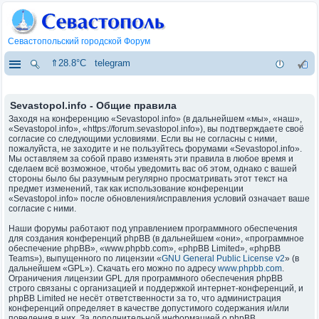
Севастопольский городской Форум
⇑28.8°C
telegram
Sevastopol.info - Общие правила
Заходя на конференцию «Sevastopol.info» (в дальнейшем «мы», «наш»,
«Sevastopol.info», «https://forum.sevastopol.info»), вы подтверждаете своё
согласие со следующими условиями. Если вы не согласны с ними,
пожалуйста, не заходите и не пользуйтесь форумами «Sevastopol.info».
Мы оставляем за собой право изменять эти правила в любое время и
сделаем всё возможное, чтобы уведомить вас об этом, однако с вашей
стороны было бы разумным регулярно просматривать этот текст на
предмет изменений, так как использование конференции
«Sevastopol.info» после обновления/исправления условий означает ваше
согласие с ними.
Наши форумы работают под управлением программного обеспечения
для создания конференций phpBB (в дальнейшем «они», «программное
обеспечение phpBB», «www.phpbb.com», «phpBB Limited», «phpBB
Teams»), выпущенного по лицензии «
GNU General Public License v2
» (в
дальнейшем «GPL»). Скачать его можно по адресу
www.phpbb.com
.
Ограничения лицензии GPL для программного обеспечения phpBB
строго связаны с организацией и поддержкой интернет-конференций, и
phpBB Limited не несёт ответственности за то, что администрация
конференций определяет в качестве допустимого содержания и/или
поведения в них. За дополнительной информацией о phpBB