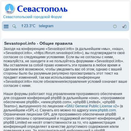
Севастопольский городской Форум
⇑23.3°C
telegram
Sevastopol.info - Общие правила
Заходя на конференцию «Sevastopol.info» (в дальнейшем «мы», «наш»,
«Sevastopol.info», «https://forum.sevastopol.info»), вы подтверждаете своё
согласие со следующими условиями. Если вы не согласны с ними,
пожалуйста, не заходите и не пользуйтесь форумами «Sevastopol.info».
Мы оставляем за собой право изменять эти правила в любое время и
сделаем всё возможное, чтобы уведомить вас об этом, однако с вашей
стороны было бы разумным регулярно просматривать этот текст на
предмет изменений, так как использование конференции
«Sevastopol.info» после обновления/исправления условий означает ваше
согласие с ними.
Наши форумы работают под управлением программного обеспечения
для создания конференций phpBB (в дальнейшем «они», «программное
обеспечение phpBB», «www.phpbb.com», «phpBB Limited», «phpBB
Teams»), выпущенного по лицензии «
GNU General Public License v2
» (в
дальнейшем «GPL»). Скачать его можно по адресу
www.phpbb.com
.
Ограничения лицензии GPL для программного обеспечения phpBB
строго связаны с организацией и поддержкой интернет-конференций, и
phpBB Limited не несёт ответственности за то, что администрация
конференций определяет в качестве допустимого содержания и/или
поведения в них. За дополнительной информацией о phpBB