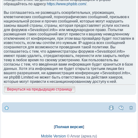
обращайтесь по адресу
https://www.phpbb.com/
.
Вы соглашаетесь не размещать оскорбительных, угрожающих,
клеветнических сообщений, порнографических сообщений, призывов к
национальной розни и прочих сообщений, которые могут нарушить
законы вашей страны, страны, которая предоставляет услуги хостинга
для форумов «Sevastopol.info» или международное право. Попытки
размещения таких сообщений могут привести к вашему немедленному
отключению от конференции, при этом ваш провайдер будет поставлен в
известность, если мы сочтём это нужным. IP-адреса всех сообщений
сохраняются для возможности проведения такой политики. Вы
соглашаетесь с тем, что администраторы форумов «Sevastopol.info»
имеют право удалить, отредактировать, перенести или закрыть любую
тему в любое время по своему усмотрению. Как пользователь вы
согласны с тем, что введённая вами информация будет храниться в базе
данных. Хотя эта информация не будет открыта третьим лицам без
вашего разрешения, ни администрация конференции «Sevastopol.info»,
ни phpBB Limited не может быть ответственна за действия хакеров,
которые могут привести к несанкционированному доступу к ней.
Вернуться на предыдущую страницу
[
Полная версия
]
Mobile Version
©
Anvar (apwa.ru)