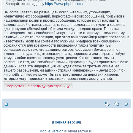
обращайтесь по адресу
https://www.phpbb.com/
.
Вы соглашаетесь не размещать оскорбительных, угрожающих,
клеветнических сообщений, порнографических сообщений, призывов к
национальной розни и прочих сообщений, которые могут нарушить
законы вашей страны, страны, которая предоставляет услуги хостинга
для форумов «Sevastopol.info» или международное право. Попытки
размещения таких сообщений могут привести к вашему немедленному
отключению от конференции, при этом ваш провайдер будет поставлен в
известность, если мы сочтём это нужным. IP-адреса всех сообщений
сохраняются для возможности проведения такой политики. Вы
соглашаетесь с тем, что администраторы форумов «Sevastopol.info»
имеют право удалить, отредактировать, перенести или закрыть любую
тему в любое время по своему усмотрению. Как пользователь вы
согласны с тем, что введённая вами информация будет храниться в базе
данных. Хотя эта информация не будет открыта третьим лицам без
вашего разрешения, ни администрация конференции «Sevastopol.info»,
ни phpBB Limited не может быть ответственна за действия хакеров,
которые могут привести к несанкционированному доступу к ней.
Вернуться на предыдущую страницу
[
Полная версия
]
Mobile Version
©
Anvar (apwa.ru)