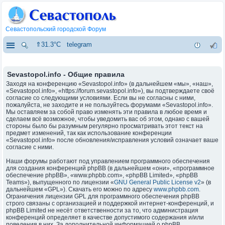
Севастопольский городской Форум
⇑31.3°C
telegram
Sevastopol.info - Общие правила
Заходя на конференцию «Sevastopol.info» (в дальнейшем «мы», «наш»,
«Sevastopol.info», «https://forum.sevastopol.info»), вы подтверждаете своё
согласие со следующими условиями. Если вы не согласны с ними,
пожалуйста, не заходите и не пользуйтесь форумами «Sevastopol.info».
Мы оставляем за собой право изменять эти правила в любое время и
сделаем всё возможное, чтобы уведомить вас об этом, однако с вашей
стороны было бы разумным регулярно просматривать этот текст на
предмет изменений, так как использование конференции
«Sevastopol.info» после обновления/исправления условий означает ваше
согласие с ними.
Наши форумы работают под управлением программного обеспечения
для создания конференций phpBB (в дальнейшем «они», «программное
обеспечение phpBB», «www.phpbb.com», «phpBB Limited», «phpBB
Teams»), выпущенного по лицензии «
GNU General Public License v2
» (в
дальнейшем «GPL»). Скачать его можно по адресу
www.phpbb.com
.
Ограничения лицензии GPL для программного обеспечения phpBB
строго связаны с организацией и поддержкой интернет-конференций, и
phpBB Limited не несёт ответственности за то, что администрация
конференций определяет в качестве допустимого содержания и/или
поведения в них. За дополнительной информацией о phpBB