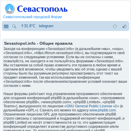
Севастопольский городской Форум
⇑31.8°C
telegram
Sevastopol.info - Общие правила
Заходя на конференцию «Sevastopol.info» (в дальнейшем «мы», «наш»,
«Sevastopol.info», «https://forum.sevastopol.info»), вы подтверждаете своё
согласие со следующими условиями. Если вы не согласны с ними,
пожалуйста, не заходите и не пользуйтесь форумами «Sevastopol.info».
Мы оставляем за собой право изменять эти правила в любое время и
сделаем всё возможное, чтобы уведомить вас об этом, однако с вашей
стороны было бы разумным регулярно просматривать этот текст на
предмет изменений, так как использование конференции
«Sevastopol.info» после обновления/исправления условий означает ваше
согласие с ними.
Наши форумы работают под управлением программного обеспечения
для создания конференций phpBB (в дальнейшем «они», «программное
обеспечение phpBB», «www.phpbb.com», «phpBB Limited», «phpBB
Teams»), выпущенного по лицензии «
GNU General Public License v2
» (в
дальнейшем «GPL»). Скачать его можно по адресу
www.phpbb.com
.
Ограничения лицензии GPL для программного обеспечения phpBB
строго связаны с организацией и поддержкой интернет-конференций, и
phpBB Limited не несёт ответственности за то, что администрация
конференций определяет в качестве допустимого содержания и/или
поведения в них. За дополнительной информацией о phpBB