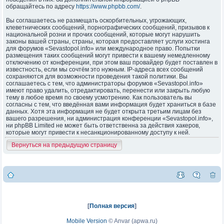
обращайтесь по адресу
https://www.phpbb.com/
.
Вы соглашаетесь не размещать оскорбительных, угрожающих,
клеветнических сообщений, порнографических сообщений, призывов к
национальной розни и прочих сообщений, которые могут нарушить
законы вашей страны, страны, которая предоставляет услуги хостинга
для форумов «Sevastopol.info» или международное право. Попытки
размещения таких сообщений могут привести к вашему немедленному
отключению от конференции, при этом ваш провайдер будет поставлен в
известность, если мы сочтём это нужным. IP-адреса всех сообщений
сохраняются для возможности проведения такой политики. Вы
соглашаетесь с тем, что администраторы форумов «Sevastopol.info»
имеют право удалить, отредактировать, перенести или закрыть любую
тему в любое время по своему усмотрению. Как пользователь вы
согласны с тем, что введённая вами информация будет храниться в базе
данных. Хотя эта информация не будет открыта третьим лицам без
вашего разрешения, ни администрация конференции «Sevastopol.info»,
ни phpBB Limited не может быть ответственна за действия хакеров,
которые могут привести к несанкционированному доступу к ней.
Вернуться на предыдущую страницу
[
Полная версия
]
Mobile Version
©
Anvar (apwa.ru)