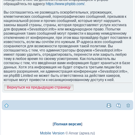
обращайтесь по адресу
https://www.phpbb.com/
.
Вы соглашаетесь не размещать оскорбительных, угрожающих,
клеветнических сообщений, порнографических сообщений, призывов к
национальной розни и прочих сообщений, которые могут нарушить
законы вашей страны, страны, которая предоставляет услуги хостинга
для форумов «Sevastopol.info» или международное право. Попытки
размещения таких сообщений могут привести к вашему немедленному
отключению от конференции, при этом ваш провайдер будет поставлен в
известность, если мы сочтём это нужным. IP-адреса всех сообщений
сохраняются для возможности проведения такой политики. Вы
соглашаетесь с тем, что администраторы форумов «Sevastopol.info»
имеют право удалить, отредактировать, перенести или закрыть любую
тему в любое время по своему усмотрению. Как пользователь вы
согласны с тем, что введённая вами информация будет храниться в базе
данных. Хотя эта информация не будет открыта третьим лицам без
вашего разрешения, ни администрация конференции «Sevastopol.info»,
ни phpBB Limited не может быть ответственна за действия хакеров,
которые могут привести к несанкционированному доступу к ней.
Вернуться на предыдущую страницу
[
Полная версия
]
Mobile Version
©
Anvar (apwa.ru)