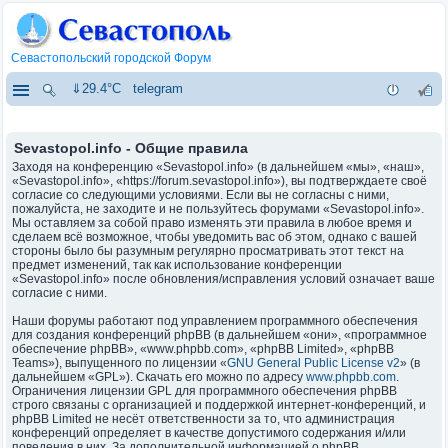
Севастопольский городской Форум
⇓29.4°C
telegram
Sevastopol.info - Общие правила
Заходя на конференцию «Sevastopol.info» (в дальнейшем «мы», «наш»,
«Sevastopol.info», «https://forum.sevastopol.info»), вы подтверждаете своё
согласие со следующими условиями. Если вы не согласны с ними,
пожалуйста, не заходите и не пользуйтесь форумами «Sevastopol.info».
Мы оставляем за собой право изменять эти правила в любое время и
сделаем всё возможное, чтобы уведомить вас об этом, однако с вашей
стороны было бы разумным регулярно просматривать этот текст на
предмет изменений, так как использование конференции
«Sevastopol.info» после обновления/исправления условий означает ваше
согласие с ними.
Наши форумы работают под управлением программного обеспечения
для создания конференций phpBB (в дальнейшем «они», «программное
обеспечение phpBB», «www.phpbb.com», «phpBB Limited», «phpBB
Teams»), выпущенного по лицензии «
GNU General Public License v2
» (в
дальнейшем «GPL»). Скачать его можно по адресу
www.phpbb.com
.
Ограничения лицензии GPL для программного обеспечения phpBB
строго связаны с организацией и поддержкой интернет-конференций, и
phpBB Limited не несёт ответственности за то, что администрация
конференций определяет в качестве допустимого содержания и/или
поведения в них. За дополнительной информацией о phpBB