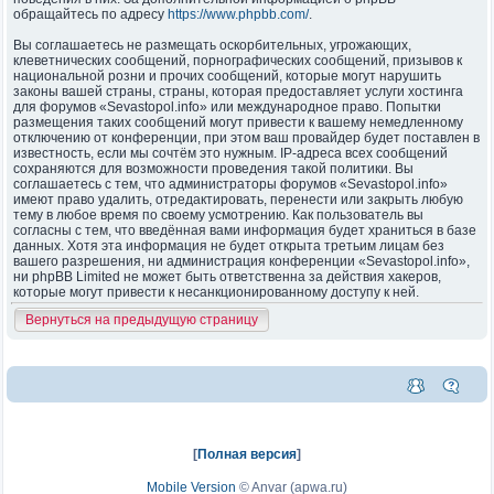
обращайтесь по адресу
https://www.phpbb.com/
.
Вы соглашаетесь не размещать оскорбительных, угрожающих,
клеветнических сообщений, порнографических сообщений, призывов к
национальной розни и прочих сообщений, которые могут нарушить
законы вашей страны, страны, которая предоставляет услуги хостинга
для форумов «Sevastopol.info» или международное право. Попытки
размещения таких сообщений могут привести к вашему немедленному
отключению от конференции, при этом ваш провайдер будет поставлен в
известность, если мы сочтём это нужным. IP-адреса всех сообщений
сохраняются для возможности проведения такой политики. Вы
соглашаетесь с тем, что администраторы форумов «Sevastopol.info»
имеют право удалить, отредактировать, перенести или закрыть любую
тему в любое время по своему усмотрению. Как пользователь вы
согласны с тем, что введённая вами информация будет храниться в базе
данных. Хотя эта информация не будет открыта третьим лицам без
вашего разрешения, ни администрация конференции «Sevastopol.info»,
ни phpBB Limited не может быть ответственна за действия хакеров,
которые могут привести к несанкционированному доступу к ней.
Вернуться на предыдущую страницу
[
Полная версия
]
Mobile Version
©
Anvar (apwa.ru)