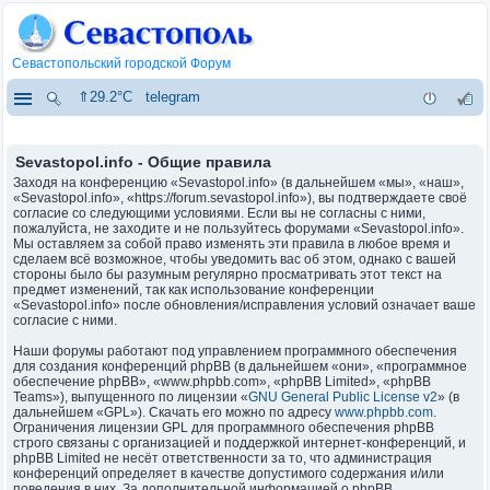
Севастопольский городской Форум
⇑29.2°C
telegram
Sevastopol.info - Общие правила
Заходя на конференцию «Sevastopol.info» (в дальнейшем «мы», «наш»,
«Sevastopol.info», «https://forum.sevastopol.info»), вы подтверждаете своё
согласие со следующими условиями. Если вы не согласны с ними,
пожалуйста, не заходите и не пользуйтесь форумами «Sevastopol.info».
Мы оставляем за собой право изменять эти правила в любое время и
сделаем всё возможное, чтобы уведомить вас об этом, однако с вашей
стороны было бы разумным регулярно просматривать этот текст на
предмет изменений, так как использование конференции
«Sevastopol.info» после обновления/исправления условий означает ваше
согласие с ними.
Наши форумы работают под управлением программного обеспечения
для создания конференций phpBB (в дальнейшем «они», «программное
обеспечение phpBB», «www.phpbb.com», «phpBB Limited», «phpBB
Teams»), выпущенного по лицензии «
GNU General Public License v2
» (в
дальнейшем «GPL»). Скачать его можно по адресу
www.phpbb.com
.
Ограничения лицензии GPL для программного обеспечения phpBB
строго связаны с организацией и поддержкой интернет-конференций, и
phpBB Limited не несёт ответственности за то, что администрация
конференций определяет в качестве допустимого содержания и/или
поведения в них. За дополнительной информацией о phpBB