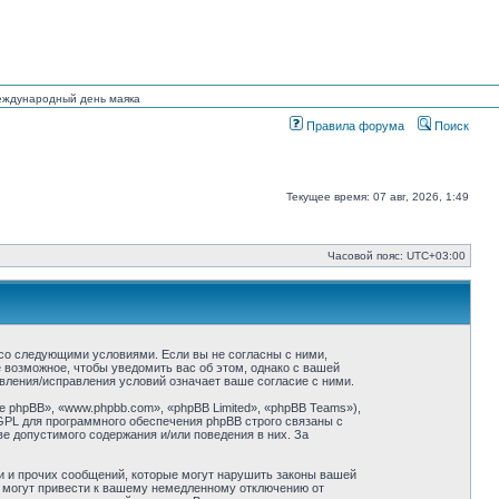
Международный день маяка
Правила форума
Поиск
Текущее время: 07 авг, 2026, 1:49
Часовой пояс:
UTC+03:00
ие со следующими условиями. Если вы не согласны с ними,
ё возможное, чтобы уведомить вас об этом, однако с вашей
овления/исправления условий означает ваше согласие с ними.
phpBB», «www.phpbb.com», «phpBB Limited», «phpBB Teams»),
GPL для программного обеспечения phpBB строго связаны с
ве допустимого содержания и/или поведения в них. За
и и прочих сообщений, которые могут нарушить законы вашей
й могут привести к вашему немедленному отключению от