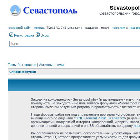
Sevastopol
Севастопольский горо
основной сайт
::
погода
(
⇓24.6
°C,
746
мм.рт.ст.) :: рад.фон
-
мкр/ч
::
telegram
::
наш фо
Регистрация
Вход
Темы без ответов
|
Активные темы
Список форумов
Заходя на конференцию «Sevastopol.info» (в дальнейшем «мы», «наш»
пожалуйста, не заходите и не пользуйтесь форумами «Sevastopol.i
стороны было бы разумным регулярно просматривать этот текст на 
Наши форумы работают под управлением программного обеспечения
выпущенного по лицензии «
GNU General Public License v2
» (в даль
организацией и поддержкой интернет-конференций, и phpBB Limited
дополнительной информацией о phpBB обращайтесь по адресу
htt
Вы соглашаетесь не размещать оскорбительных, угрожающих, клев
страны, страны, которая предоставляет услуги хостинга для фору