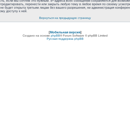
сть, если мы сочтём это нужным. IP-адреса всех сообщений сохраняются для возможно
отредактировать, перенести или закрыть любую тему в любое время по своему усмотре
е будет открыта третьим лицам без вашего разрешения, ни администрация конференции
ому доступу к ней.
Вернуться на предыдущую страницу
[
Мобильная версия
]
Создано на основе
phpBB
® Forum Software © phpBB Limited
Русская поддержка phpBB