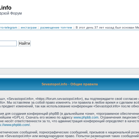
.info
дской Форум
то-telegram
::
инстаграм
::
размещение топ-тем
:: В этот день 37 лет назад был основан 
Sevastopol.info - Общие правила
, «Sevastopol.info», «https://forum.sevastopol.info»), вы подтверждаете своё соглас
nfo». Мы оставляем за собой право изменять эти правила в любое время и сделаем вс
предмет изменений, так как использование конференции «Sevastopol.info» после обн
 для создания конференций phpBB (в дальнейшем «они», «программное обеспечение 
нейшем «GPL»). Скачать его можно по адресу
www.phpbb.com
. Ограничения лицензии 
 не несёт ответственности за то, что администрация конференций определяет в качест
ps://www.phpbb.com/
.
етнических сообщений, порнографических сообщений, призывов к национальной розн
мов «Sevastopol.info» или международное право. Попытки размещения таких сообщени