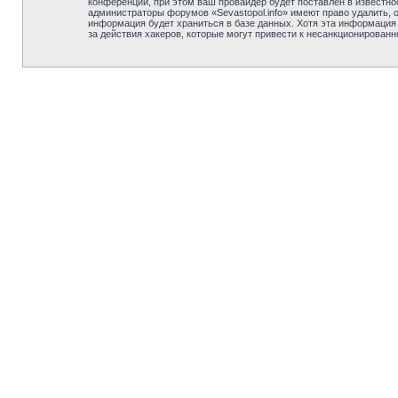
конференции, при этом ваш провайдер будет поставлен в известно
администраторы форумов «Sevastopol.info» имеют право удалить, 
информация будет храниться в базе данных. Хотя эта информация н
за действия хакеров, которые могут привести к несанкционированн