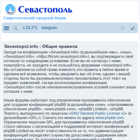
Севастопольский городской Форум
⇓24.2°C
telegram
Sevastopol.info - Общие правила
Заходя на конференцию «Sevastopol.info» (в дальнейшем «мы», «наш»,
«Sevastopol.info», «https://forum.sevastopol.info»), вы подтверждаете своё
согласие со следующими условиями. Если вы не согласны с ними,
пожалуйста, не заходите и не пользуйтесь форумами «Sevastopol.info».
Мы оставляем за собой право изменять эти правила в любое время и
сделаем всё возможное, чтобы уведомить вас об этом, однако с вашей
стороны было бы разумным регулярно просматривать этот текст на
предмет изменений, так как использование конференции
«Sevastopol.info» после обновления/исправления условий означает ваше
согласие с ними.
Наши форумы работают под управлением программного обеспечения
для создания конференций phpBB (в дальнейшем «они», «программное
обеспечение phpBB», «www.phpbb.com», «phpBB Limited», «phpBB
Teams»), выпущенного по лицензии «
GNU General Public License v2
» (в
дальнейшем «GPL»). Скачать его можно по адресу
www.phpbb.com
.
Ограничения лицензии GPL для программного обеспечения phpBB
строго связаны с организацией и поддержкой интернет-конференций, и
phpBB Limited не несёт ответственности за то, что администрация
конференций определяет в качестве допустимого содержания и/или
поведения в них. За дополнительной информацией о phpBB