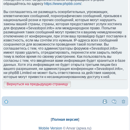
обращайтесь по адресу
https://www.phpbb.com/
.
Вы соглашаетесь не размещать оскорбительных, угрожающих,
клеветнических сообщений, порнографических сообщений, призывов к
национальной розни и прочих сообщений, которые могут нарушить
законы вашей страны, страны, которая предоставляет услуги хостинга
для форумов «Sevastopol.info» или международное право. Попытки
размещения таких сообщений могут привести к вашему немедленному
отключению от конференции, при этом ваш провайдер будет поставлен в
известность, если мы сочтём это нужным. IP-адреса всех сообщений
сохраняются для возможности проведения такой политики. Вы
соглашаетесь с тем, что администраторы форумов «Sevastopol.info»
имеют право удалить, отредактировать, перенести или закрыть любую
тему в любое время по своему усмотрению. Как пользователь вы
согласны с тем, что введённая вами информация будет храниться в базе
данных. Хотя эта информация не будет открыта третьим лицам без
вашего разрешения, ни администрация конференции «Sevastopol.info»,
ни phpBB Limited не может быть ответственна за действия хакеров,
которые могут привести к несанкционированному доступу к ней.
Вернуться на предыдущую страницу
[
Полная версия
]
Mobile Version
©
Anvar (apwa.ru)