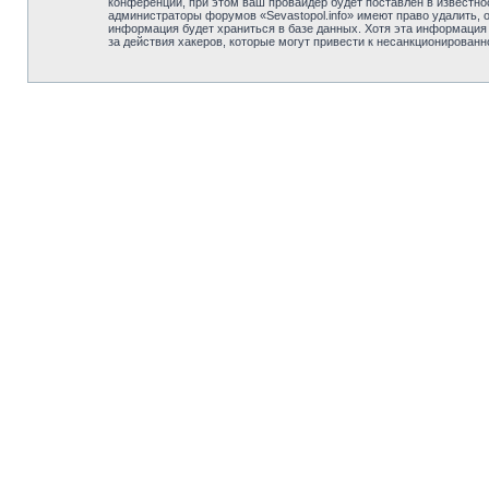
конференции, при этом ваш провайдер будет поставлен в известно
администраторы форумов «Sevastopol.info» имеют право удалить, 
информация будет храниться в базе данных. Хотя эта информация н
за действия хакеров, которые могут привести к несанкционированн