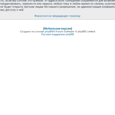
сть, если мы сочтём это нужным. IP-адреса всех сообщений сохраняются для возможно
отредактировать, перенести или закрыть любую тему в любое время по своему усмотре
е будет открыта третьим лицам без вашего разрешения, ни администрация конференции
ому доступу к ней.
Вернуться на предыдущую страницу
[
Мобильная версия
]
Создано на основе
phpBB
® Forum Software © phpBB Limited
Русская поддержка phpBB