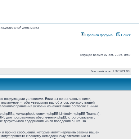
Международный день маяка
Правила форума
Поиск
Текущее время: 07 авг, 2026, 0:59
Часовой пояс:
UTC+03:00
ие со следующими условиями. Если вы не согласны с ними,
ё возможное, чтобы уведомить вас об этом, однако с вашей
овления/исправления условий означает ваше согласие с ними.
phpBB», «www.phpbb.com», «phpBB Limited», «phpBB Teams»),
GPL для программного обеспечения phpBB строго связаны с
ве допустимого содержания и/или поведения в них. За
и и прочих сообщений, которые могут нарушить законы вашей
й могут привести к вашему немедленному отключению от