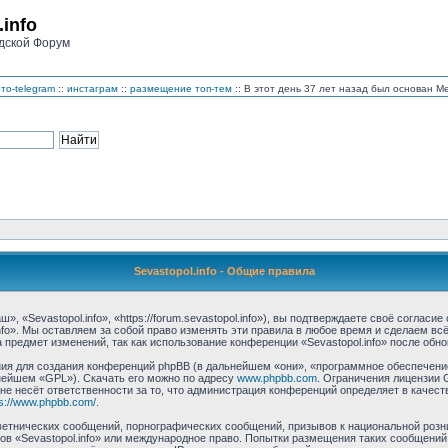
.info
дской Форум
то-telegram
::
инстаграм
::
размещение топ-тем
:: В этот день 37 лет назад был основан 
Sevastopol.info - Общие правила
, «Sevastopol.info», «https://forum.sevastopol.info»), вы подтверждаете своё соглас
nfo». Мы оставляем за собой право изменять эти правила в любое время и сделаем вс
предмет изменений, так как использование конференции «Sevastopol.info» после обн
 для создания конференций phpBB (в дальнейшем «они», «программное обеспечение 
нейшем «GPL»). Скачать его можно по адресу
www.phpbb.com
. Ограничения лицензии 
 не несёт ответственности за то, что администрация конференций определяет в качест
ps://www.phpbb.com/
.
етнических сообщений, порнографических сообщений, призывов к национальной розн
мов «Sevastopol.info» или международное право. Попытки размещения таких сообщени