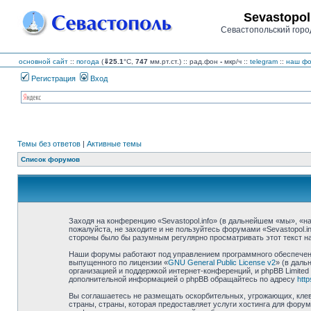
Sevastopol
Севастопольский горо
основной сайт
::
погода
(
⇓25.1
°C,
747
мм.рт.ст.) :: рад.фон
-
мкр/ч
::
telegram
::
наш фо
Регистрация
Вход
Темы без ответов
|
Активные темы
Список форумов
Заходя на конференцию «Sevastopol.info» (в дальнейшем «мы», «наш»
пожалуйста, не заходите и не пользуйтесь форумами «Sevastopol.i
стороны было бы разумным регулярно просматривать этот текст на 
Наши форумы работают под управлением программного обеспечения
выпущенного по лицензии «
GNU General Public License v2
» (в даль
организацией и поддержкой интернет-конференций, и phpBB Limited
дополнительной информацией о phpBB обращайтесь по адресу
htt
Вы соглашаетесь не размещать оскорбительных, угрожающих, клев
страны, страны, которая предоставляет услуги хостинга для фору