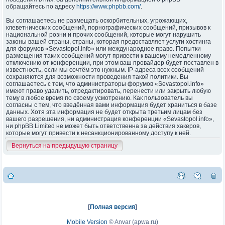
обращайтесь по адресу
https://www.phpbb.com/
.
Вы соглашаетесь не размещать оскорбительных, угрожающих,
клеветнических сообщений, порнографических сообщений, призывов к
национальной розни и прочих сообщений, которые могут нарушить
законы вашей страны, страны, которая предоставляет услуги хостинга
для форумов «Sevastopol.info» или международное право. Попытки
размещения таких сообщений могут привести к вашему немедленному
отключению от конференции, при этом ваш провайдер будет поставлен в
известность, если мы сочтём это нужным. IP-адреса всех сообщений
сохраняются для возможности проведения такой политики. Вы
соглашаетесь с тем, что администраторы форумов «Sevastopol.info»
имеют право удалить, отредактировать, перенести или закрыть любую
тему в любое время по своему усмотрению. Как пользователь вы
согласны с тем, что введённая вами информация будет храниться в базе
данных. Хотя эта информация не будет открыта третьим лицам без
вашего разрешения, ни администрация конференции «Sevastopol.info»,
ни phpBB Limited не может быть ответственна за действия хакеров,
которые могут привести к несанкционированному доступу к ней.
Вернуться на предыдущую страницу
[
Полная версия
]
Mobile Version
©
Anvar (apwa.ru)