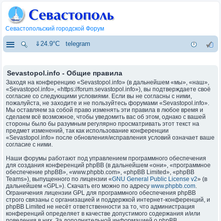
Севастопольский городской Форум
⇓24.9°C
telegram
Sevastopol.info - Общие правила
Заходя на конференцию «Sevastopol.info» (в дальнейшем «мы», «наш»,
«Sevastopol.info», «https://forum.sevastopol.info»), вы подтверждаете своё
согласие со следующими условиями. Если вы не согласны с ними,
пожалуйста, не заходите и не пользуйтесь форумами «Sevastopol.info».
Мы оставляем за собой право изменять эти правила в любое время и
сделаем всё возможное, чтобы уведомить вас об этом, однако с вашей
стороны было бы разумным регулярно просматривать этот текст на
предмет изменений, так как использование конференции
«Sevastopol.info» после обновления/исправления условий означает ваше
согласие с ними.
Наши форумы работают под управлением программного обеспечения
для создания конференций phpBB (в дальнейшем «они», «программное
обеспечение phpBB», «www.phpbb.com», «phpBB Limited», «phpBB
Teams»), выпущенного по лицензии «
GNU General Public License v2
» (в
дальнейшем «GPL»). Скачать его можно по адресу
www.phpbb.com
.
Ограничения лицензии GPL для программного обеспечения phpBB
строго связаны с организацией и поддержкой интернет-конференций, и
phpBB Limited не несёт ответственности за то, что администрация
конференций определяет в качестве допустимого содержания и/или
поведения в них. За дополнительной информацией о phpBB