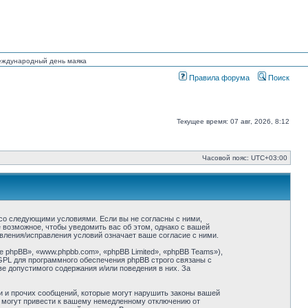
Международный день маяка
Правила форума
Поиск
Текущее время: 07 авг, 2026, 8:12
Часовой пояс:
UTC+03:00
ие со следующими условиями. Если вы не согласны с ними,
ё возможное, чтобы уведомить вас об этом, однако с вашей
овления/исправления условий означает ваше согласие с ними.
phpBB», «www.phpbb.com», «phpBB Limited», «phpBB Teams»),
GPL для программного обеспечения phpBB строго связаны с
ве допустимого содержания и/или поведения в них. За
и и прочих сообщений, которые могут нарушить законы вашей
й могут привести к вашему немедленному отключению от