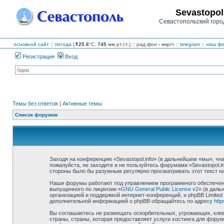
Sevastopol
Севастопольский горо
основной сайт
::
погода
(
⇑25.6
°C,
745
мм.рт.ст.) :: рад.фон
-
мкр/ч
::
telegram
::
наш фо
Регистрация
Вход
Темы без ответов
|
Активные темы
Список форумов
Заходя на конференцию «Sevastopol.info» (в дальнейшем «мы», «наш»
пожалуйста, не заходите и не пользуйтесь форумами «Sevastopol.i
стороны было бы разумным регулярно просматривать этот текст на 
Наши форумы работают под управлением программного обеспечения
выпущенного по лицензии «
GNU General Public License v2
» (в даль
организацией и поддержкой интернет-конференций, и phpBB Limited
дополнительной информацией о phpBB обращайтесь по адресу
htt
Вы соглашаетесь не размещать оскорбительных, угрожающих, клев
страны, страны, которая предоставляет услуги хостинга для фору