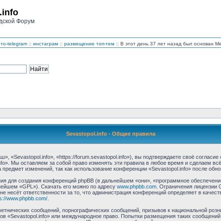
.info
дской Форум
то-telegram
::
инстаграм
::
размещение топ-тем
:: В этот день 37 лет назад был основан 
Sevastopol.info - Общие правила
, «Sevastopol.info», «https://forum.sevastopol.info»), вы подтверждаете своё соглас
nfo». Мы оставляем за собой право изменять эти правила в любое время и сделаем вс
предмет изменений, так как использование конференции «Sevastopol.info» после обн
 для создания конференций phpBB (в дальнейшем «они», «программное обеспечение 
нейшем «GPL»). Скачать его можно по адресу
www.phpbb.com
. Ограничения лицензии 
 не несёт ответственности за то, что администрация конференций определяет в качест
ps://www.phpbb.com/
.
етнических сообщений, порнографических сообщений, призывов к национальной розн
мов «Sevastopol.info» или международное право. Попытки размещения таких сообщени