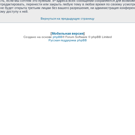
сть, если мы сочтём это нужным. IP-адреса всех сообщений сохраняются для возможно
отредактировать, перенести или закрыть любую тему в любое время по своему усмотре
е будет открыта третьим лицам без вашего разрешения, ни администрация конференции
ому доступу к ней.
Вернуться на предыдущую страницу
[
Мобильная версия
]
Создано на основе
phpBB
® Forum Software © phpBB Limited
Русская поддержка phpBB