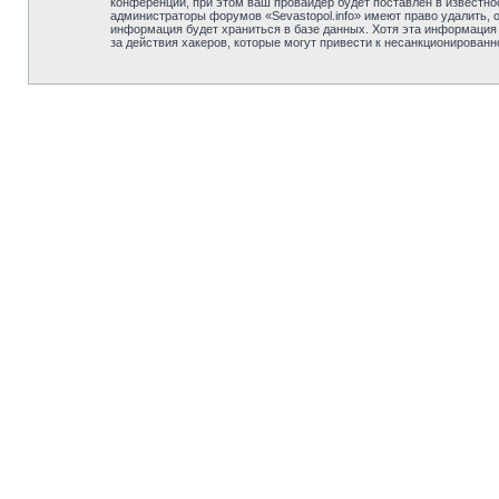
конференции, при этом ваш провайдер будет поставлен в известно
администраторы форумов «Sevastopol.info» имеют право удалить, 
информация будет храниться в базе данных. Хотя эта информация н
за действия хакеров, которые могут привести к несанкционированн