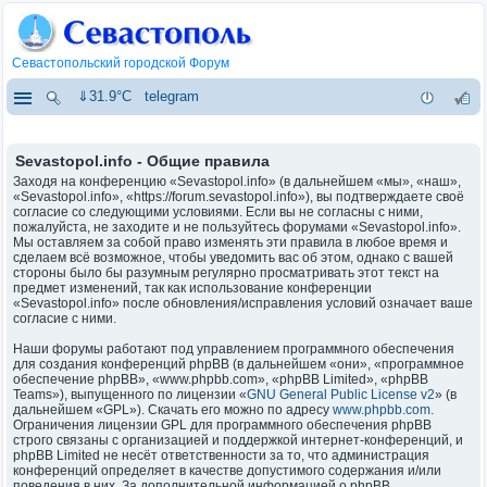
Севастопольский городской Форум
⇓31.9°C
telegram
Sevastopol.info - Общие правила
Заходя на конференцию «Sevastopol.info» (в дальнейшем «мы», «наш»,
«Sevastopol.info», «https://forum.sevastopol.info»), вы подтверждаете своё
согласие со следующими условиями. Если вы не согласны с ними,
пожалуйста, не заходите и не пользуйтесь форумами «Sevastopol.info».
Мы оставляем за собой право изменять эти правила в любое время и
сделаем всё возможное, чтобы уведомить вас об этом, однако с вашей
стороны было бы разумным регулярно просматривать этот текст на
предмет изменений, так как использование конференции
«Sevastopol.info» после обновления/исправления условий означает ваше
согласие с ними.
Наши форумы работают под управлением программного обеспечения
для создания конференций phpBB (в дальнейшем «они», «программное
обеспечение phpBB», «www.phpbb.com», «phpBB Limited», «phpBB
Teams»), выпущенного по лицензии «
GNU General Public License v2
» (в
дальнейшем «GPL»). Скачать его можно по адресу
www.phpbb.com
.
Ограничения лицензии GPL для программного обеспечения phpBB
строго связаны с организацией и поддержкой интернет-конференций, и
phpBB Limited не несёт ответственности за то, что администрация
конференций определяет в качестве допустимого содержания и/или
поведения в них. За дополнительной информацией о phpBB