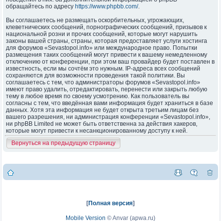
обращайтесь по адресу
https://www.phpbb.com/
.
Вы соглашаетесь не размещать оскорбительных, угрожающих,
клеветнических сообщений, порнографических сообщений, призывов к
национальной розни и прочих сообщений, которые могут нарушить
законы вашей страны, страны, которая предоставляет услуги хостинга
для форумов «Sevastopol.info» или международное право. Попытки
размещения таких сообщений могут привести к вашему немедленному
отключению от конференции, при этом ваш провайдер будет поставлен в
известность, если мы сочтём это нужным. IP-адреса всех сообщений
сохраняются для возможности проведения такой политики. Вы
соглашаетесь с тем, что администраторы форумов «Sevastopol.info»
имеют право удалить, отредактировать, перенести или закрыть любую
тему в любое время по своему усмотрению. Как пользователь вы
согласны с тем, что введённая вами информация будет храниться в базе
данных. Хотя эта информация не будет открыта третьим лицам без
вашего разрешения, ни администрация конференции «Sevastopol.info»,
ни phpBB Limited не может быть ответственна за действия хакеров,
которые могут привести к несанкционированному доступу к ней.
Вернуться на предыдущую страницу
[
Полная версия
]
Mobile Version
©
Anvar (apwa.ru)