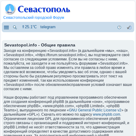
Севастопольский городской Форум
⇑25.1°C
telegram
Sevastopol.info - Общие правила
Заходя на конференцию «Sevastopol.info» (в дальнейшем «мы», «наш»,
«Sevastopol.info», «https://forum.sevastopol.info»), вы подтверждаете своё
согласие со следующими условиями. Если вы не согласны с ними,
пожалуйста, не заходите и не пользуйтесь форумами «Sevastopol.info».
Мы оставляем за собой право изменять эти правила в любое время и
сделаем всё возможное, чтобы уведомить вас об этом, однако с вашей
стороны было бы разумным регулярно просматривать этот текст на
предмет изменений, так как использование конференции
«Sevastopol.info» после обновления/исправления условий означает ваше
согласие с ними.
Наши форумы работают под управлением программного обеспечения
для создания конференций phpBB (в дальнейшем «они», «программное
обеспечение phpBB», «www.phpbb.com», «phpBB Limited», «phpBB
Teams»), выпущенного по лицензии «
GNU General Public License v2
» (в
дальнейшем «GPL»). Скачать его можно по адресу
www.phpbb.com
.
Ограничения лицензии GPL для программного обеспечения phpBB
строго связаны с организацией и поддержкой интернет-конференций, и
phpBB Limited не несёт ответственности за то, что администрация
конференций определяет в качестве допустимого содержания и/или
поведения в них. За дополнительной информацией о phpBB