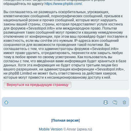
обращайтесь по адресу
https://www.phpbb.com/
.
Вы соглашаетесь не размещать оскорбительных, угрожающих,
клеветнических сообщений, порнографических сообщений, призывов к
национальной розни и прочих сообщений, которые могут нарушить
законы вашей страны, страны, которая предоставляет услуги хостинга
для форумов «Sevastopol.info» или международное право. Попытки
размещения таких сообщений могут привести к вашему немедленному
отключению от конференции, при этом ваш провайдер будет поставлен в
известность, если мы сочтём это нужным. IP-адреса всех сообщений
сохраняются для возможности проведения такой политики. Вы
соглашаетесь с тем, что администраторы форумов «Sevastopol.info»
имеют право удалить, отредактировать, перенести или закрыть любую
тему в любое время по своему усмотрению. Как пользователь вы
согласны с тем, что введённая вами информация будет храниться в базе
данных. Хотя эта информация не будет открыта третьим лицам без
вашего разрешения, ни администрация конференции «Sevastopol.info»,
ни phpBB Limited не может быть ответственна за действия хакеров,
которые могут привести к несанкционированному доступу к ней.
Вернуться на предыдущую страницу
[
Полная версия
]
Mobile Version
©
Anvar (apwa.ru)