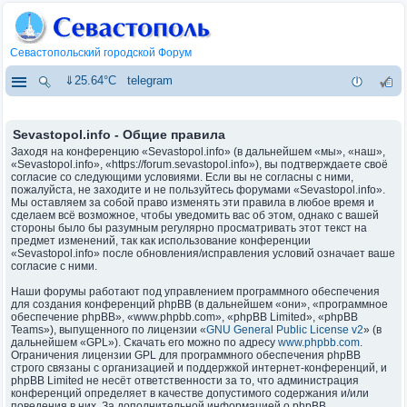
Севастопольский городской Форум
⇓25.64°C
telegram
Sevastopol.info - Общие правила
Заходя на конференцию «Sevastopol.info» (в дальнейшем «мы», «наш»,
«Sevastopol.info», «https://forum.sevastopol.info»), вы подтверждаете своё
согласие со следующими условиями. Если вы не согласны с ними,
пожалуйста, не заходите и не пользуйтесь форумами «Sevastopol.info».
Мы оставляем за собой право изменять эти правила в любое время и
сделаем всё возможное, чтобы уведомить вас об этом, однако с вашей
стороны было бы разумным регулярно просматривать этот текст на
предмет изменений, так как использование конференции
«Sevastopol.info» после обновления/исправления условий означает ваше
согласие с ними.
Наши форумы работают под управлением программного обеспечения
для создания конференций phpBB (в дальнейшем «они», «программное
обеспечение phpBB», «www.phpbb.com», «phpBB Limited», «phpBB
Teams»), выпущенного по лицензии «
GNU General Public License v2
» (в
дальнейшем «GPL»). Скачать его можно по адресу
www.phpbb.com
.
Ограничения лицензии GPL для программного обеспечения phpBB
строго связаны с организацией и поддержкой интернет-конференций, и
phpBB Limited не несёт ответственности за то, что администрация
конференций определяет в качестве допустимого содержания и/или
поведения в них. За дополнительной информацией о phpBB