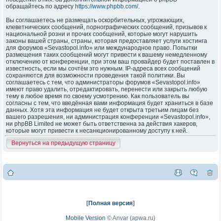
обращайтесь по адресу
https://www.phpbb.com/
.
Вы соглашаетесь не размещать оскорбительных, угрожающих,
клеветнических сообщений, порнографических сообщений, призывов к
национальной розни и прочих сообщений, которые могут нарушить
законы вашей страны, страны, которая предоставляет услуги хостинга
для форумов «Sevastopol.info» или международное право. Попытки
размещения таких сообщений могут привести к вашему немедленному
отключению от конференции, при этом ваш провайдер будет поставлен в
известность, если мы сочтём это нужным. IP-адреса всех сообщений
сохраняются для возможности проведения такой политики. Вы
соглашаетесь с тем, что администраторы форумов «Sevastopol.info»
имеют право удалить, отредактировать, перенести или закрыть любую
тему в любое время по своему усмотрению. Как пользователь вы
согласны с тем, что введённая вами информация будет храниться в базе
данных. Хотя эта информация не будет открыта третьим лицам без
вашего разрешения, ни администрация конференции «Sevastopol.info»,
ни phpBB Limited не может быть ответственна за действия хакеров,
которые могут привести к несанкционированному доступу к ней.
Вернуться на предыдущую страницу
[
Полная версия
]
Mobile Version
©
Anvar (apwa.ru)