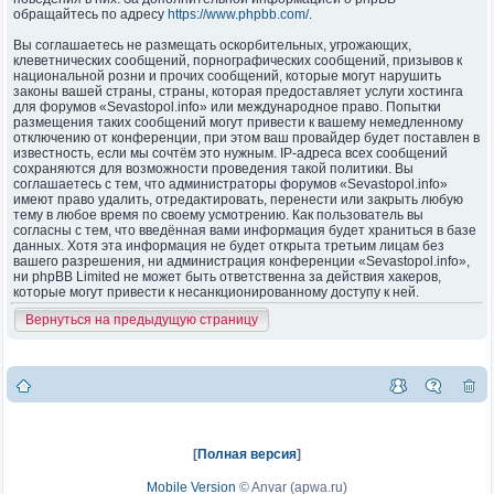
обращайтесь по адресу
https://www.phpbb.com/
.
Вы соглашаетесь не размещать оскорбительных, угрожающих,
клеветнических сообщений, порнографических сообщений, призывов к
национальной розни и прочих сообщений, которые могут нарушить
законы вашей страны, страны, которая предоставляет услуги хостинга
для форумов «Sevastopol.info» или международное право. Попытки
размещения таких сообщений могут привести к вашему немедленному
отключению от конференции, при этом ваш провайдер будет поставлен в
известность, если мы сочтём это нужным. IP-адреса всех сообщений
сохраняются для возможности проведения такой политики. Вы
соглашаетесь с тем, что администраторы форумов «Sevastopol.info»
имеют право удалить, отредактировать, перенести или закрыть любую
тему в любое время по своему усмотрению. Как пользователь вы
согласны с тем, что введённая вами информация будет храниться в базе
данных. Хотя эта информация не будет открыта третьим лицам без
вашего разрешения, ни администрация конференции «Sevastopol.info»,
ни phpBB Limited не может быть ответственна за действия хакеров,
которые могут привести к несанкционированному доступу к ней.
Вернуться на предыдущую страницу
[
Полная версия
]
Mobile Version
©
Anvar (apwa.ru)