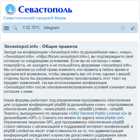
Севастопольский городской Форум
⇑32.70°C
telegram
Sevastopol.info - Общие правила
Заходя на конференцию «Sevastopol.info» (в дальнейшем «мы», «наш»,
«Sevastopol.info», «https://forum.sevastopol.info»), вы подтверждаете своё
согласие со следующими условиями. Если вы не согласны с ними,
пожалуйста, не заходите и не пользуйтесь форумами «Sevastopol.info».
Мы оставляем за собой право изменять эти правила в любое время и
сделаем всё возможное, чтобы уведомить вас об этом, однако с вашей
стороны было бы разумным регулярно просматривать этот текст на
предмет изменений, так как использование конференции
«Sevastopol.info» после обновления/исправления условий означает ваше
согласие с ними.
Наши форумы работают под управлением программного обеспечения
для создания конференций phpBB (в дальнейшем «они», «программное
обеспечение phpBB», «www.phpbb.com», «phpBB Limited», «phpBB
Teams»), выпущенного по лицензии «
GNU General Public License v2
» (в
дальнейшем «GPL»). Скачать его можно по адресу
www.phpbb.com
.
Ограничения лицензии GPL для программного обеспечения phpBB
строго связаны с организацией и поддержкой интернет-конференций, и
phpBB Limited не несёт ответственности за то, что администрация
конференций определяет в качестве допустимого содержания и/или
поведения в них. За дополнительной информацией о phpBB