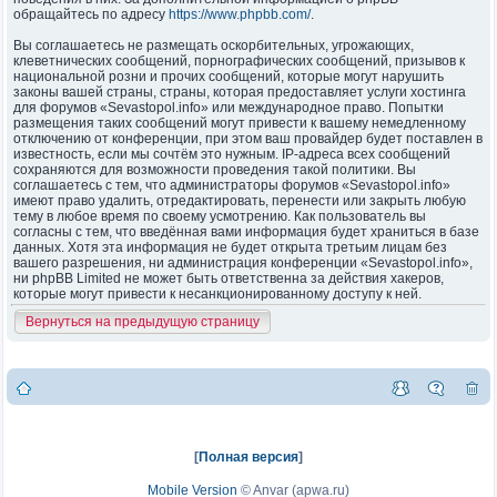
обращайтесь по адресу
https://www.phpbb.com/
.
Вы соглашаетесь не размещать оскорбительных, угрожающих,
клеветнических сообщений, порнографических сообщений, призывов к
национальной розни и прочих сообщений, которые могут нарушить
законы вашей страны, страны, которая предоставляет услуги хостинга
для форумов «Sevastopol.info» или международное право. Попытки
размещения таких сообщений могут привести к вашему немедленному
отключению от конференции, при этом ваш провайдер будет поставлен в
известность, если мы сочтём это нужным. IP-адреса всех сообщений
сохраняются для возможности проведения такой политики. Вы
соглашаетесь с тем, что администраторы форумов «Sevastopol.info»
имеют право удалить, отредактировать, перенести или закрыть любую
тему в любое время по своему усмотрению. Как пользователь вы
согласны с тем, что введённая вами информация будет храниться в базе
данных. Хотя эта информация не будет открыта третьим лицам без
вашего разрешения, ни администрация конференции «Sevastopol.info»,
ни phpBB Limited не может быть ответственна за действия хакеров,
которые могут привести к несанкционированному доступу к ней.
Вернуться на предыдущую страницу
[
Полная версия
]
Mobile Version
©
Anvar (apwa.ru)