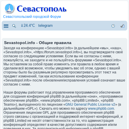
Севастопольский городской Форум
⇓24.4°C
telegram
Sevastopol.info - Общие правила
Заходя на конференцию «Sevastopol.info» (в дальнейшем «мы», «наш»,
«Sevastopol.info», «https://forum.sevastopol.info»), вы подтверждаете своё
согласие со следующими условиями. Если вы не согласны с ними,
пожалуйста, не заходите и не пользуйтесь форумами «Sevastopol.info».
Мы оставляем за собой право изменять эти правила в любое время и
сделаем всё возможное, чтобы уведомить вас об этом, однако с вашей
стороны было бы разумным регулярно просматривать этот текст на
предмет изменений, так как использование конференции
«Sevastopol.info» после обновления/исправления условий означает ваше
согласие с ними.
Наши форумы работают под управлением программного обеспечения
для создания конференций phpBB (в дальнейшем «они», «программное
обеспечение phpBB», «www.phpbb.com», «phpBB Limited», «phpBB
Teams»), выпущенного по лицензии «
GNU General Public License v2
» (в
дальнейшем «GPL»). Скачать его можно по адресу
www.phpbb.com
.
Ограничения лицензии GPL для программного обеспечения phpBB
строго связаны с организацией и поддержкой интернет-конференций, и
phpBB Limited не несёт ответственности за то, что администрация
конференций определяет в качестве допустимого содержания и/или
поведения в них. За дополнительной информацией о phpBB