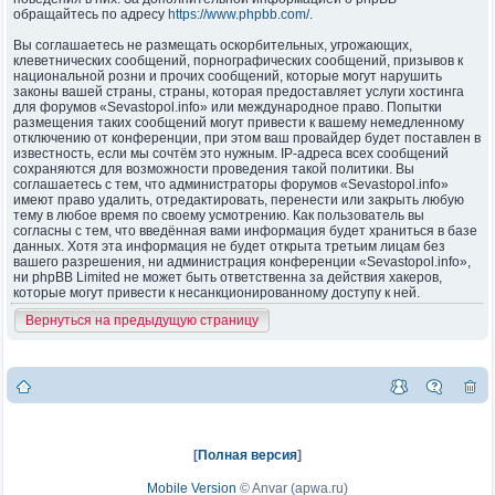
обращайтесь по адресу
https://www.phpbb.com/
.
Вы соглашаетесь не размещать оскорбительных, угрожающих,
клеветнических сообщений, порнографических сообщений, призывов к
национальной розни и прочих сообщений, которые могут нарушить
законы вашей страны, страны, которая предоставляет услуги хостинга
для форумов «Sevastopol.info» или международное право. Попытки
размещения таких сообщений могут привести к вашему немедленному
отключению от конференции, при этом ваш провайдер будет поставлен в
известность, если мы сочтём это нужным. IP-адреса всех сообщений
сохраняются для возможности проведения такой политики. Вы
соглашаетесь с тем, что администраторы форумов «Sevastopol.info»
имеют право удалить, отредактировать, перенести или закрыть любую
тему в любое время по своему усмотрению. Как пользователь вы
согласны с тем, что введённая вами информация будет храниться в базе
данных. Хотя эта информация не будет открыта третьим лицам без
вашего разрешения, ни администрация конференции «Sevastopol.info»,
ни phpBB Limited не может быть ответственна за действия хакеров,
которые могут привести к несанкционированному доступу к ней.
Вернуться на предыдущую страницу
[
Полная версия
]
Mobile Version
©
Anvar (apwa.ru)