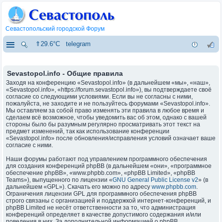
Севастопольский городской Форум
⇑29.6°C
telegram
Sevastopol.info - Общие правила
Заходя на конференцию «Sevastopol.info» (в дальнейшем «мы», «наш»,
«Sevastopol.info», «https://forum.sevastopol.info»), вы подтверждаете своё
согласие со следующими условиями. Если вы не согласны с ними,
пожалуйста, не заходите и не пользуйтесь форумами «Sevastopol.info».
Мы оставляем за собой право изменять эти правила в любое время и
сделаем всё возможное, чтобы уведомить вас об этом, однако с вашей
стороны было бы разумным регулярно просматривать этот текст на
предмет изменений, так как использование конференции
«Sevastopol.info» после обновления/исправления условий означает ваше
согласие с ними.
Наши форумы работают под управлением программного обеспечения
для создания конференций phpBB (в дальнейшем «они», «программное
обеспечение phpBB», «www.phpbb.com», «phpBB Limited», «phpBB
Teams»), выпущенного по лицензии «
GNU General Public License v2
» (в
дальнейшем «GPL»). Скачать его можно по адресу
www.phpbb.com
.
Ограничения лицензии GPL для программного обеспечения phpBB
строго связаны с организацией и поддержкой интернет-конференций, и
phpBB Limited не несёт ответственности за то, что администрация
конференций определяет в качестве допустимого содержания и/или
поведения в них. За дополнительной информацией о phpBB