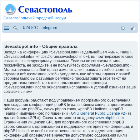
Севастопольский городской Форум
⇓24.5°C
telegram
Sevastopol.info - Общие правила
Заходя на конференцию «Sevastopol.info» (в дальнейшем «мы», «наш»,
«Sevastopol.info», «https://forum.sevastopol.info»), вы подтверждаете своё
согласие со следующими условиями. Если вы не согласны с ними,
пожалуйста, не заходите и не пользуйтесь форумами «Sevastopol.info».
Мы оставляем за собой право изменять эти правила в любое время и
сделаем всё возможное, чтобы уведомить вас об этом, однако с вашей
стороны было бы разумным регулярно просматривать этот текст на
предмет изменений, так как использование конференции
«Sevastopol.info» после обновления/исправления условий означает ваше
согласие с ними.
Наши форумы работают под управлением программного обеспечения
для создания конференций phpBB (в дальнейшем «они», «программное
обеспечение phpBB», «www.phpbb.com», «phpBB Limited», «phpBB
Teams»), выпущенного по лицензии «
GNU General Public License v2
» (в
дальнейшем «GPL»). Скачать его можно по адресу
www.phpbb.com
.
Ограничения лицензии GPL для программного обеспечения phpBB
строго связаны с организацией и поддержкой интернет-конференций, и
phpBB Limited не несёт ответственности за то, что администрация
конференций определяет в качестве допустимого содержания и/или
поведения в них. За дополнительной информацией о phpBB