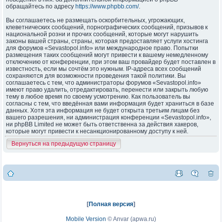
обращайтесь по адресу
https://www.phpbb.com/
.
Вы соглашаетесь не размещать оскорбительных, угрожающих,
клеветнических сообщений, порнографических сообщений, призывов к
национальной розни и прочих сообщений, которые могут нарушить
законы вашей страны, страны, которая предоставляет услуги хостинга
для форумов «Sevastopol.info» или международное право. Попытки
размещения таких сообщений могут привести к вашему немедленному
отключению от конференции, при этом ваш провайдер будет поставлен в
известность, если мы сочтём это нужным. IP-адреса всех сообщений
сохраняются для возможности проведения такой политики. Вы
соглашаетесь с тем, что администраторы форумов «Sevastopol.info»
имеют право удалить, отредактировать, перенести или закрыть любую
тему в любое время по своему усмотрению. Как пользователь вы
согласны с тем, что введённая вами информация будет храниться в базе
данных. Хотя эта информация не будет открыта третьим лицам без
вашего разрешения, ни администрация конференции «Sevastopol.info»,
ни phpBB Limited не может быть ответственна за действия хакеров,
которые могут привести к несанкционированному доступу к ней.
Вернуться на предыдущую страницу
[
Полная версия
]
Mobile Version
©
Anvar (apwa.ru)