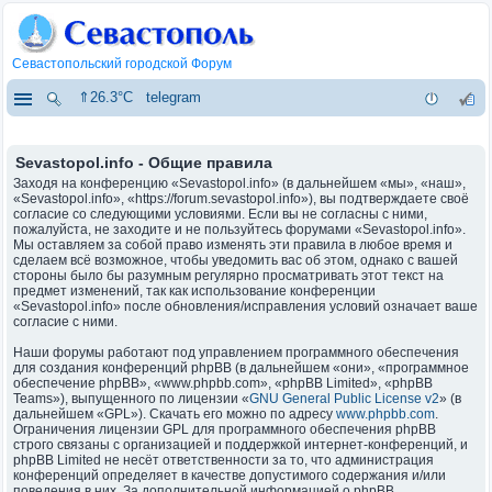
Севастопольский городской Форум
⇑26.3°C
telegram
Sevastopol.info - Общие правила
Заходя на конференцию «Sevastopol.info» (в дальнейшем «мы», «наш»,
«Sevastopol.info», «https://forum.sevastopol.info»), вы подтверждаете своё
согласие со следующими условиями. Если вы не согласны с ними,
пожалуйста, не заходите и не пользуйтесь форумами «Sevastopol.info».
Мы оставляем за собой право изменять эти правила в любое время и
сделаем всё возможное, чтобы уведомить вас об этом, однако с вашей
стороны было бы разумным регулярно просматривать этот текст на
предмет изменений, так как использование конференции
«Sevastopol.info» после обновления/исправления условий означает ваше
согласие с ними.
Наши форумы работают под управлением программного обеспечения
для создания конференций phpBB (в дальнейшем «они», «программное
обеспечение phpBB», «www.phpbb.com», «phpBB Limited», «phpBB
Teams»), выпущенного по лицензии «
GNU General Public License v2
» (в
дальнейшем «GPL»). Скачать его можно по адресу
www.phpbb.com
.
Ограничения лицензии GPL для программного обеспечения phpBB
строго связаны с организацией и поддержкой интернет-конференций, и
phpBB Limited не несёт ответственности за то, что администрация
конференций определяет в качестве допустимого содержания и/или
поведения в них. За дополнительной информацией о phpBB