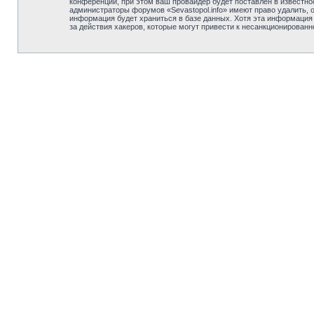
конференции, при этом ваш провайдер будет поставлен в известно
администраторы форумов «Sevastopol.info» имеют право удалить, 
информация будет храниться в базе данных. Хотя эта информация н
за действия хакеров, которые могут привести к несанкционированн