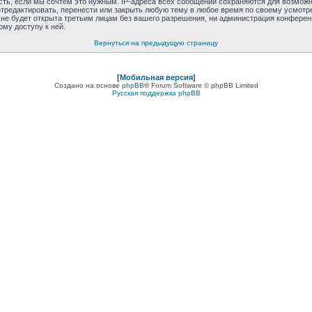
сть, если мы сочтём это нужным. IP-адреса всех сообщений сохраняются для возможно
отредактировать, перенести или закрыть любую тему в любое время по своему усмотре
е будет открыта третьим лицам без вашего разрешения, ни администрация конференции
ому доступу к ней.
Вернуться на предыдущую страницу
[
Мобильная версия
]
Создано на основе
phpBB
® Forum Software © phpBB Limited
Русская поддержка phpBB