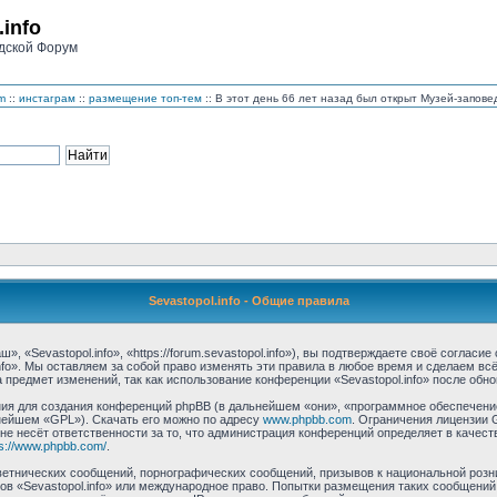
.info
дской Форум
m
::
инстаграм
::
размещение топ-тем
:: В этот день 66 лет назад был открыт Музей-запо
Sevastopol.info - Общие правила
, «Sevastopol.info», «https://forum.sevastopol.info»), вы подтверждаете своё соглас
nfo». Мы оставляем за собой право изменять эти правила в любое время и сделаем вс
предмет изменений, так как использование конференции «Sevastopol.info» после обн
 для создания конференций phpBB (в дальнейшем «они», «программное обеспечение 
нейшем «GPL»). Скачать его можно по адресу
www.phpbb.com
. Ограничения лицензии 
 не несёт ответственности за то, что администрация конференций определяет в качест
ps://www.phpbb.com/
.
етнических сообщений, порнографических сообщений, призывов к национальной розн
мов «Sevastopol.info» или международное право. Попытки размещения таких сообщени