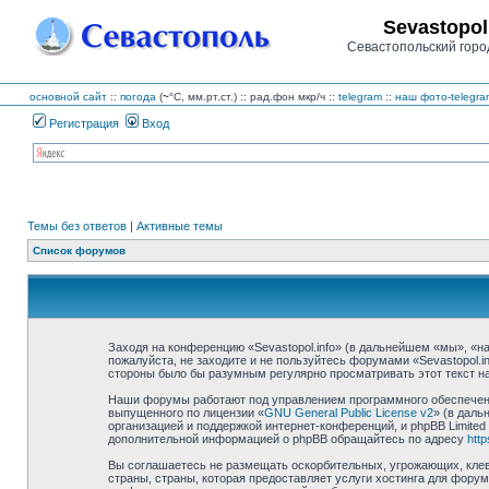
Sevastopol
Севастопольский горо
основной сайт
::
погода
(
~
°C,
мм.рт.ст.) :: рад.фон
мкр/ч
::
telegram
::
наш фото-telegra
Регистрация
Вход
Темы без ответов
|
Активные темы
Список форумов
Заходя на конференцию «Sevastopol.info» (в дальнейшем «мы», «наш»
пожалуйста, не заходите и не пользуйтесь форумами «Sevastopol.i
стороны было бы разумным регулярно просматривать этот текст на 
Наши форумы работают под управлением программного обеспечения
выпущенного по лицензии «
GNU General Public License v2
» (в даль
организацией и поддержкой интернет-конференций, и phpBB Limited
дополнительной информацией о phpBB обращайтесь по адресу
htt
Вы соглашаетесь не размещать оскорбительных, угрожающих, клев
страны, страны, которая предоставляет услуги хостинга для фору