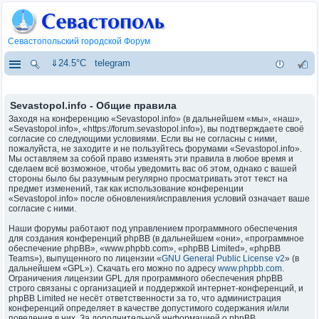
Севастопольский городской Форум
⇓24.5°C
telegram
Sevastopol.info - Общие правила
Заходя на конференцию «Sevastopol.info» (в дальнейшем «мы», «наш»,
«Sevastopol.info», «https://forum.sevastopol.info»), вы подтверждаете своё
согласие со следующими условиями. Если вы не согласны с ними,
пожалуйста, не заходите и не пользуйтесь форумами «Sevastopol.info».
Мы оставляем за собой право изменять эти правила в любое время и
сделаем всё возможное, чтобы уведомить вас об этом, однако с вашей
стороны было бы разумным регулярно просматривать этот текст на
предмет изменений, так как использование конференции
«Sevastopol.info» после обновления/исправления условий означает ваше
согласие с ними.
Наши форумы работают под управлением программного обеспечения
для создания конференций phpBB (в дальнейшем «они», «программное
обеспечение phpBB», «www.phpbb.com», «phpBB Limited», «phpBB
Teams»), выпущенного по лицензии «
GNU General Public License v2
» (в
дальнейшем «GPL»). Скачать его можно по адресу
www.phpbb.com
.
Ограничения лицензии GPL для программного обеспечения phpBB
строго связаны с организацией и поддержкой интернет-конференций, и
phpBB Limited не несёт ответственности за то, что администрация
конференций определяет в качестве допустимого содержания и/или
поведения в них. За дополнительной информацией о phpBB