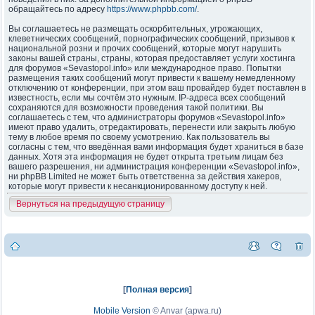
обращайтесь по адресу
https://www.phpbb.com/
.
Вы соглашаетесь не размещать оскорбительных, угрожающих,
клеветнических сообщений, порнографических сообщений, призывов к
национальной розни и прочих сообщений, которые могут нарушить
законы вашей страны, страны, которая предоставляет услуги хостинга
для форумов «Sevastopol.info» или международное право. Попытки
размещения таких сообщений могут привести к вашему немедленному
отключению от конференции, при этом ваш провайдер будет поставлен в
известность, если мы сочтём это нужным. IP-адреса всех сообщений
сохраняются для возможности проведения такой политики. Вы
соглашаетесь с тем, что администраторы форумов «Sevastopol.info»
имеют право удалить, отредактировать, перенести или закрыть любую
тему в любое время по своему усмотрению. Как пользователь вы
согласны с тем, что введённая вами информация будет храниться в базе
данных. Хотя эта информация не будет открыта третьим лицам без
вашего разрешения, ни администрация конференции «Sevastopol.info»,
ни phpBB Limited не может быть ответственна за действия хакеров,
которые могут привести к несанкционированному доступу к ней.
Вернуться на предыдущую страницу
[
Полная версия
]
Mobile Version
©
Anvar (apwa.ru)