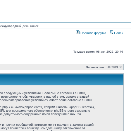
 Международный день кошек
Правила форума
Поиск
Текущее время: 08 авг, 2026, 20:46
Часовой пояс:
UTC+03:00
ие со следующими условиями. Если вы не согласны с ними,
ё возможное, чтобы уведомить вас об этом, однако с вашей
овления/исправления условий означает ваше согласие с ними.
phpBB», «www.phpbb.com», «phpBB Limited», «phpBB Teams»),
GPL для программного обеспечения phpBB строго связаны с
ве допустимого содержания и/или поведения в них. За
и и прочих сообщений, которые могут нарушить законы вашей
й могут привести к вашему немедленному отключению от