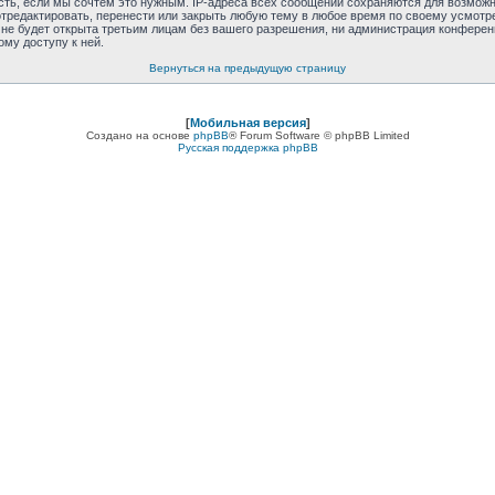
сть, если мы сочтём это нужным. IP-адреса всех сообщений сохраняются для возможно
отредактировать, перенести или закрыть любую тему в любое время по своему усмотре
е будет открыта третьим лицам без вашего разрешения, ни администрация конференции
ому доступу к ней.
Вернуться на предыдущую страницу
[
Мобильная версия
]
Создано на основе
phpBB
® Forum Software © phpBB Limited
Русская поддержка phpBB