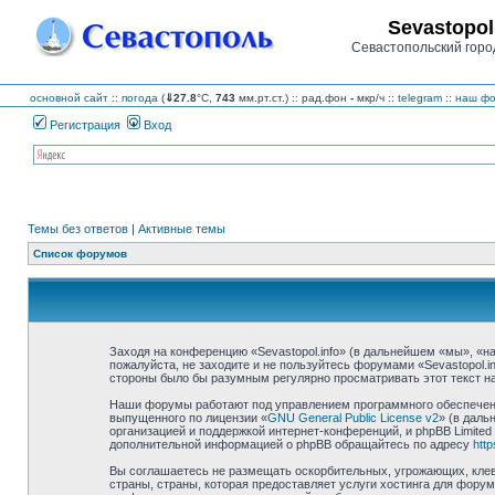
Sevastopol
Севастопольский горо
основной сайт
::
погода
(
⇓27.8
°C,
743
мм.рт.ст.) :: рад.фон
-
мкр/ч
::
telegram
::
наш фо
Регистрация
Вход
Темы без ответов
|
Активные темы
Список форумов
Заходя на конференцию «Sevastopol.info» (в дальнейшем «мы», «наш»
пожалуйста, не заходите и не пользуйтесь форумами «Sevastopol.i
стороны было бы разумным регулярно просматривать этот текст на 
Наши форумы работают под управлением программного обеспечения
выпущенного по лицензии «
GNU General Public License v2
» (в даль
организацией и поддержкой интернет-конференций, и phpBB Limited
дополнительной информацией о phpBB обращайтесь по адресу
htt
Вы соглашаетесь не размещать оскорбительных, угрожающих, клев
страны, страны, которая предоставляет услуги хостинга для фору