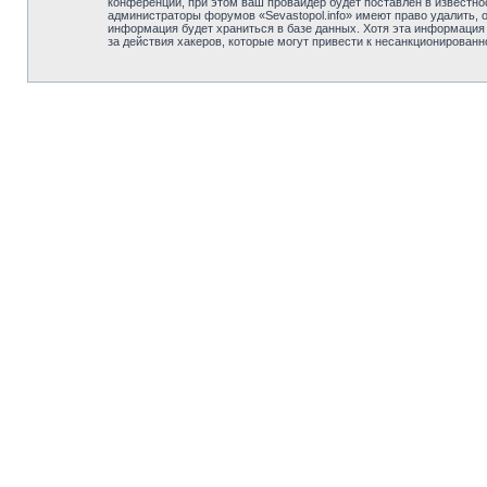
конференции, при этом ваш провайдер будет поставлен в известно
администраторы форумов «Sevastopol.info» имеют право удалить, 
информация будет храниться в базе данных. Хотя эта информация н
за действия хакеров, которые могут привести к несанкционированн