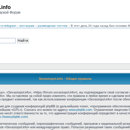
.info
дской Форум
то-telegram
::
инстаграм
::
размещение топ-тем
:: В этот день 24 года назад был основан
Sevastopol.info - Общие правила
, «Sevastopol.info», «https://forum.sevastopol.info»), вы подтверждаете своё соглас
nfo». Мы оставляем за собой право изменять эти правила в любое время и сделаем вс
предмет изменений, так как использование конференции «Sevastopol.info» после обн
 для создания конференций phpBB (в дальнейшем «они», «программное обеспечение 
нейшем «GPL»). Скачать его можно по адресу
www.phpbb.com
. Ограничения лицензии 
 не несёт ответственности за то, что администрация конференций определяет в качест
ps://www.phpbb.com/
.
етнических сообщений, порнографических сообщений, призывов к национальной розн
мов «Sevastopol.info» или международное право. Попытки размещения таких сообщени