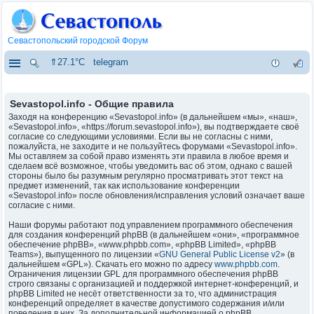
Севастопольский городской Форум
⇑27.1°C
telegram
Sevastopol.info - Общие правила
Заходя на конференцию «Sevastopol.info» (в дальнейшем «мы», «наш»,
«Sevastopol.info», «https://forum.sevastopol.info»), вы подтверждаете своё
согласие со следующими условиями. Если вы не согласны с ними,
пожалуйста, не заходите и не пользуйтесь форумами «Sevastopol.info».
Мы оставляем за собой право изменять эти правила в любое время и
сделаем всё возможное, чтобы уведомить вас об этом, однако с вашей
стороны было бы разумным регулярно просматривать этот текст на
предмет изменений, так как использование конференции
«Sevastopol.info» после обновления/исправления условий означает ваше
согласие с ними.
Наши форумы работают под управлением программного обеспечения
для создания конференций phpBB (в дальнейшем «они», «программное
обеспечение phpBB», «www.phpbb.com», «phpBB Limited», «phpBB
Teams»), выпущенного по лицензии «
GNU General Public License v2
» (в
дальнейшем «GPL»). Скачать его можно по адресу
www.phpbb.com
.
Ограничения лицензии GPL для программного обеспечения phpBB
строго связаны с организацией и поддержкой интернет-конференций, и
phpBB Limited не несёт ответственности за то, что администрация
конференций определяет в качестве допустимого содержания и/или
поведения в них. За дополнительной информацией о phpBB