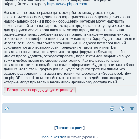
обращайтесь по адресу
https://www.phpbb.com/
.
Вы соглашаетесь не размещать оскорбительных, угрожающих,
клеветнических сообщений, порнографических сообщений, призывов к
национальной розни и прочих сообщений, которые могут нарушить
законы вашей страны, страны, которая предоставляет услуги хостинга
для форумов «Sevastopol.info» или международное право. Попытки
размещения таких сообщений могут привести к вашему немедленному
отключению от конференции, при этом ваш провайдер будет поставлен в
известность, если мы сочтём это нужным. IP-адреса всех сообщений
сохраняются для возможности проведения такой политики. Вы
соглашаетесь с тем, что администраторы форумов «Sevastopol.info»
имеют право удалить, отредактировать, перенести или закрыть любую
тему в любое время по своему усмотрению. Как пользователь вы
согласны с тем, что введённая вами информация будет храниться в базе
данных. Хотя эта информация не будет открыта третьим лицам без
вашего разрешения, ни администрация конференции «Sevastopol.info»,
ни phpBB Limited не может быть ответственна за действия хакеров,
которые могут привести к несанкционированному доступу к ней.
Вернуться на предыдущую страницу
[
Полная версия
]
Mobile Version
©
Anvar (apwa.ru)