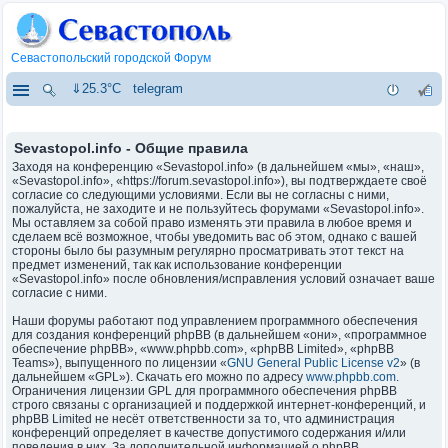
Севастопольский городской Форум
⇓25.3°C
telegram
Sevastopol.info - Общие правила
Заходя на конференцию «Sevastopol.info» (в дальнейшем «мы», «наш»,
«Sevastopol.info», «https://forum.sevastopol.info»), вы подтверждаете своё
согласие со следующими условиями. Если вы не согласны с ними,
пожалуйста, не заходите и не пользуйтесь форумами «Sevastopol.info».
Мы оставляем за собой право изменять эти правила в любое время и
сделаем всё возможное, чтобы уведомить вас об этом, однако с вашей
стороны было бы разумным регулярно просматривать этот текст на
предмет изменений, так как использование конференции
«Sevastopol.info» после обновления/исправления условий означает ваше
согласие с ними.
Наши форумы работают под управлением программного обеспечения
для создания конференций phpBB (в дальнейшем «они», «программное
обеспечение phpBB», «www.phpbb.com», «phpBB Limited», «phpBB
Teams»), выпущенного по лицензии «
GNU General Public License v2
» (в
дальнейшем «GPL»). Скачать его можно по адресу
www.phpbb.com
.
Ограничения лицензии GPL для программного обеспечения phpBB
строго связаны с организацией и поддержкой интернет-конференций, и
phpBB Limited не несёт ответственности за то, что администрация
конференций определяет в качестве допустимого содержания и/или
поведения в них. За дополнительной информацией о phpBB