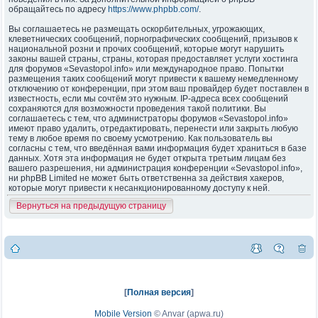
обращайтесь по адресу
https://www.phpbb.com/
.
Вы соглашаетесь не размещать оскорбительных, угрожающих,
клеветнических сообщений, порнографических сообщений, призывов к
национальной розни и прочих сообщений, которые могут нарушить
законы вашей страны, страны, которая предоставляет услуги хостинга
для форумов «Sevastopol.info» или международное право. Попытки
размещения таких сообщений могут привести к вашему немедленному
отключению от конференции, при этом ваш провайдер будет поставлен в
известность, если мы сочтём это нужным. IP-адреса всех сообщений
сохраняются для возможности проведения такой политики. Вы
соглашаетесь с тем, что администраторы форумов «Sevastopol.info»
имеют право удалить, отредактировать, перенести или закрыть любую
тему в любое время по своему усмотрению. Как пользователь вы
согласны с тем, что введённая вами информация будет храниться в базе
данных. Хотя эта информация не будет открыта третьим лицам без
вашего разрешения, ни администрация конференции «Sevastopol.info»,
ни phpBB Limited не может быть ответственна за действия хакеров,
которые могут привести к несанкционированному доступу к ней.
Вернуться на предыдущую страницу
[
Полная версия
]
Mobile Version
©
Anvar (apwa.ru)