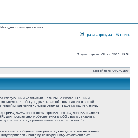
ан Международный день кошек
Правила форума
Поиск
Текущее время: 08 авг, 2026, 15:54
Часовой пояс:
UTC+03:00
ие со следующими условиями. Если вы не согласны с ними,
ё возможное, чтобы уведомить вас об этом, однако с вашей
овления/исправления условий означает ваше согласие с ними.
phpBB», «www.phpbb.com», «phpBB Limited», «phpBB Teams»),
GPL для программного обеспечения phpBB строго связаны с
ве допустимого содержания и/или поведения в них. За
и и прочих сообщений, которые могут нарушить законы вашей
й могут привести к вашему немедленному отключению от