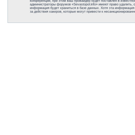
конференции, при этом ваш провайдер будет поставлен в известно
администраторы форумов «Sevastopol.info» имеют право удалить, 
информация будет храниться в базе данных. Хотя эта информация н
за действия хакеров, которые могут привести к несанкционированн