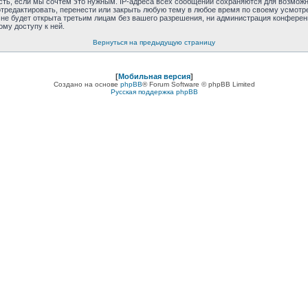
сть, если мы сочтём это нужным. IP-адреса всех сообщений сохраняются для возможно
отредактировать, перенести или закрыть любую тему в любое время по своему усмотре
е будет открыта третьим лицам без вашего разрешения, ни администрация конференции
ому доступу к ней.
Вернуться на предыдущую страницу
[
Мобильная версия
]
Создано на основе
phpBB
® Forum Software © phpBB Limited
Русская поддержка phpBB