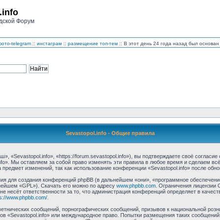
.info
дской Форум
ото-telegram
::
инстаграм
::
размещение топ-тем
:: В этот день 24 года назад был основ
Sevastopol.info - Общие правила
, «Sevastopol.info», «https://forum.sevastopol.info»), вы подтверждаете своё соглас
nfo». Мы оставляем за собой право изменять эти правила в любое время и сделаем вс
предмет изменений, так как использование конференции «Sevastopol.info» после обн
 для создания конференций phpBB (в дальнейшем «они», «программное обеспечение 
нейшем «GPL»). Скачать его можно по адресу
www.phpbb.com
. Ограничения лицензии 
 не несёт ответственности за то, что администрация конференций определяет в качест
ps://www.phpbb.com/
.
етнических сообщений, порнографических сообщений, призывов к национальной розн
мов «Sevastopol.info» или международное право. Попытки размещения таких сообщени