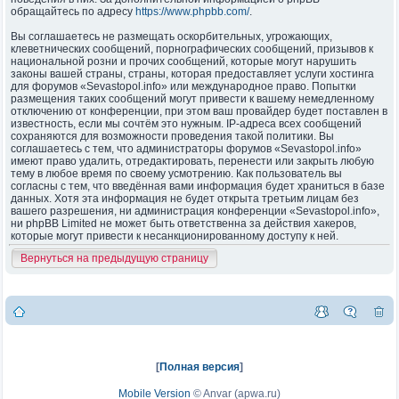
обращайтесь по адресу
https://www.phpbb.com/
.
Вы соглашаетесь не размещать оскорбительных, угрожающих,
клеветнических сообщений, порнографических сообщений, призывов к
национальной розни и прочих сообщений, которые могут нарушить
законы вашей страны, страны, которая предоставляет услуги хостинга
для форумов «Sevastopol.info» или международное право. Попытки
размещения таких сообщений могут привести к вашему немедленному
отключению от конференции, при этом ваш провайдер будет поставлен в
известность, если мы сочтём это нужным. IP-адреса всех сообщений
сохраняются для возможности проведения такой политики. Вы
соглашаетесь с тем, что администраторы форумов «Sevastopol.info»
имеют право удалить, отредактировать, перенести или закрыть любую
тему в любое время по своему усмотрению. Как пользователь вы
согласны с тем, что введённая вами информация будет храниться в базе
данных. Хотя эта информация не будет открыта третьим лицам без
вашего разрешения, ни администрация конференции «Sevastopol.info»,
ни phpBB Limited не может быть ответственна за действия хакеров,
которые могут привести к несанкционированному доступу к ней.
Вернуться на предыдущую страницу
[
Полная версия
]
Mobile Version
©
Anvar (apwa.ru)