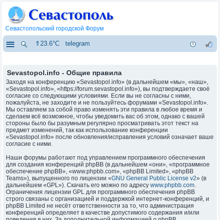
Севастопольский городской Форум
⇑23.6°C
telegram
Sevastopol.info - Общие правила
Заходя на конференцию «Sevastopol.info» (в дальнейшем «мы», «наш»,
«Sevastopol.info», «https://forum.sevastopol.info»), вы подтверждаете своё
согласие со следующими условиями. Если вы не согласны с ними,
пожалуйста, не заходите и не пользуйтесь форумами «Sevastopol.info».
Мы оставляем за собой право изменять эти правила в любое время и
сделаем всё возможное, чтобы уведомить вас об этом, однако с вашей
стороны было бы разумным регулярно просматривать этот текст на
предмет изменений, так как использование конференции
«Sevastopol.info» после обновления/исправления условий означает ваше
согласие с ними.
Наши форумы работают под управлением программного обеспечения
для создания конференций phpBB (в дальнейшем «они», «программное
обеспечение phpBB», «www.phpbb.com», «phpBB Limited», «phpBB
Teams»), выпущенного по лицензии «
GNU General Public License v2
» (в
дальнейшем «GPL»). Скачать его можно по адресу
www.phpbb.com
.
Ограничения лицензии GPL для программного обеспечения phpBB
строго связаны с организацией и поддержкой интернет-конференций, и
phpBB Limited не несёт ответственности за то, что администрация
конференций определяет в качестве допустимого содержания и/или
поведения в них. За дополнительной информацией о phpBB