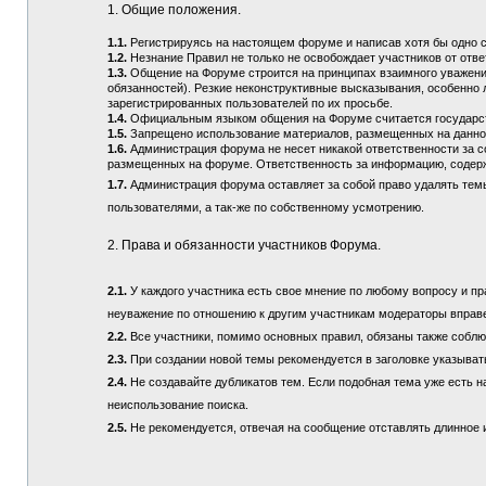
1. Общие положения.
1.1.
Регистрируясь на настоящем форуме и написав хотя бы одно 
1.2.
Незнание Правил не только не освобождает участников от отв
1.3.
Общение на Форуме строится на принципах взаимного уважения
обязанностей). Резкие неконструктивные высказывания, особенно 
зарегистрированных пользователей по их просьбе.
1.4.
Официальным языком общения на Форуме считается государств
1.5.
Запрещено использование материалов, размещенных на данно
1.6.
Администрация форума не несет никакой ответственности за 
размещенных на форуме. Ответственность за информацию, содерж
1.7.
Администрация форума оставляет за собой право удалять тем
пользователями, а так-же по собственному усмотрению.
2. Права и обязанности участников Форума.
2.1.
У каждого участника есть свое мнение по любому вопросу и пра
неуважение по отношению к другим участникам модераторы вправ
2.2.
Все участники, помимо основных правил, обязаны также соблюд
2.3.
При создании новой темы рекомендуется в заголовке указыват
2.4.
Не создавайте дубликатов тем. Если подобная тема уже есть н
неиспользование поиска.
2.5.
Не рекомендуется, отвечая на сообщение отставлять длинное и