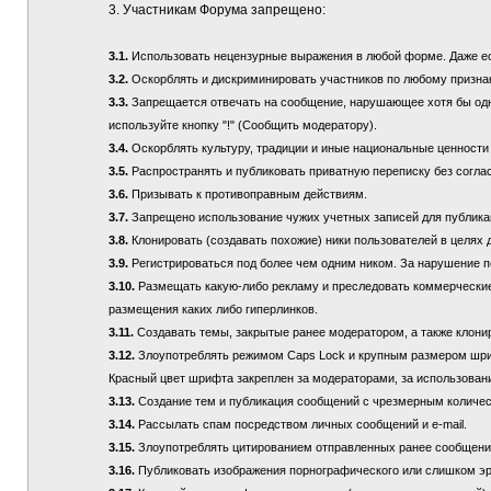
3. Участникам Форума запрещено:
3.1.
Использовать нецензурные выражения в любой форме. Даже если
3.2.
Оскорблять и дискриминировать участников по любому призна
3.3.
Запрещается отвечать на сообщение, нарушающее хотя бы одно
используйте кнопку "!" (Сообщить модератору).
3.4.
Оскорблять культуру, традиции и иные национальные ценности
3.5.
Распространять и публиковать приватную переписку без соглас
3.6.
Призывать к противоправным действиям.
3.7.
Запрещено использование чужих учетных записей для публикац
3.8.
Клонировать (создавать похожие) ники пользователей в целях 
3.9.
Регистрироваться под более чем одним ником. За нарушение п
3.10.
Размещать какую-либо рекламу и преследовать коммерческие 
размещения каких либо гиперлинков.
3.11.
Создавать темы, закрытые ранее модератором, а также клонир
3.12.
Злоупотреблять режимом Caps Lock и крупным размером шрифта
Красный цвет шрифта закреплен за модераторами, за использовани
3.13.
Создание тем и публикация сообщений с чрезмерным количе
3.14.
Рассылать спам посредством личных сообщений и e-mail.
3.15.
Злоупотреблять цитированием отправленных ранее сообщений (
3.16.
Публиковать изображения порнографического или слишком эр