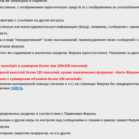
так же запрещены в подписях.
ссивные, с изображением наркотических средств (и с изображением их употребления)
 аватары с ссылками на другие ресурсы.
сленную или малосодержательную информацию (флуд), например, сообщения с одни
вета.
 в виде "передергивания" чужих высказываний, правки/удаления своих сообщений с 
аторов форума.
го же содержания в различных разделах Форума (кросспостинги). Наказание за данны
килобайт и размером более чем 100х100 пикселей.
рной высотой более 110 пикселей, кроме тематических форумов: «Авто-Форум»
инок с суммарным объемом более 100 килобайт.
лении материальной помощи (лечение и т.п.) на страницах Форума без предваритель
м можно
ЗДЕСЬ
.
пределенных разделах в соответствии с Правилами Форума.
анкции и другие меры по контролю над сообщениями и темами в рамках правил Форум
орума.
оторыми закреплен модератор, но и в других.