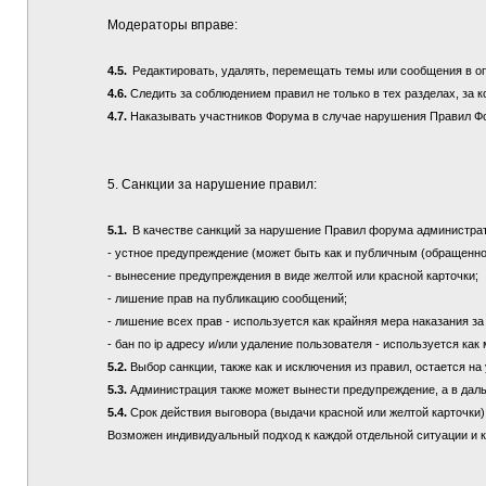
Модераторы вправе:
4.5.
Редактировать, удалять, перемещать темы или сообщения в о
4.6.
Следить за соблюдением правил не только в тех разделах, за к
4.7.
Наказывать участников Форума в случае нарушения Правил Ф
5. Санкции за нарушение правил:
5.1.
В качестве санкций за нарушение Правил форума администра
- устное предупреждение (может быть как и публичным (обращенно
- вынесение предупреждения в виде желтой или красной карточки;
- лишение прав на публикацию сообщений;
- лишение всех прав - используется как крайняя мера наказания з
- бан по ip адресу и/или удаление пользователя - используется ка
5.2.
Выбор санкции, также как и исключения из правил, остается 
5.3.
Администрация также может вынести предупреждение, а в дал
5.4.
Срок действия выговора (выдачи красной или желтой карточки) 
Возможен индивидуальный подход к каждой отдельной ситуации и 