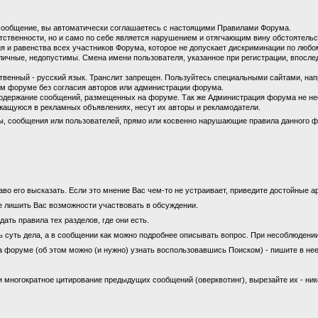
сообщение, вы автоматически соглашаетесь с настоящими Правилами Форума.
етственности, но и само по себе является нарушением и отягчающим вину обстоятель
 и равенства всех участников Форума, которое не допускает дискриминации по любом
личные, недопустимы. Смена имени пользователя, указанное при регистрации, впосл
енный - русский язык. Транслит запрещен. Пользуйтесь специальными сайтами, на
м форуме без согласия авторов или администрации форума.
содержание сообщений, размещенных на форуме. Так же Администрация форума не не
ащуюся в рекламных объявлениях, несут их авторы и рекламодатели.
ы, сообщения или пользователей, прямо или косвенно нарушающие правила данного ф
во его высказать. Если это мнение Вас чем-то не устраивает, приведите достойные ар
е лишить Вас возможности участвовать в обсуждении.
ать правила тех разделов, где они есть.
ь суть дела, а в сообщении как можно подробнее описывать вопрос. При несоблюдени
а форуме (об этом можно (и нужно) узнать воспользовавшись Поиском) - пишите в нее
 многократное цитирование предыдущих сообщений (оверквотинг), вырезайте их - ни