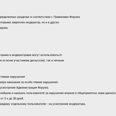
пределенных разделах в соответствии с Правилами Форума.
оторыми закреплен модератор, но и в других.
орума.
торами и модераторами могут использоваться:
е ко всем участникам дискуссии), так и личным
а тяжкие нарушения
к мера наказания за особо тяжкие нарушения.
на усмотрение Администрация Форума.
ьнейшем и наказать пользователя за нарушение морали и общепринятых норм данног
от 3-х до 30 дней.
каждому отдельному пользователю - на усмотрение модератора.