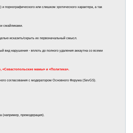
 и порнографического или слишком эротического характера, а так
ми смайликами.
целью исказить/скрыть их первоначальный смысл.
й вид нарушения - вплоть до полного удаления аккаутна со всеми
, «Севастопольские мамы» и «Политика».
ного согласования с модератором Основного Форума (SevGS).
а (например, премодерация).