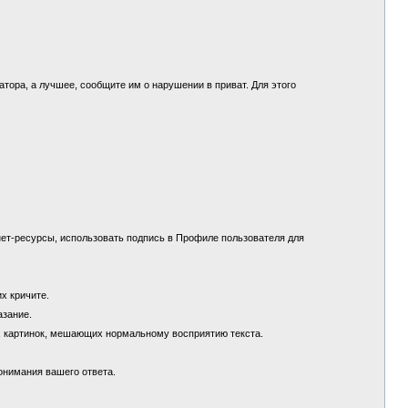
.
ора, а лучшее, сообщите им о нарушении в приват. Для этого
ет-ресурсы, использовать подпись в Профиле пользователя для
их кричите.
азание.
х картинок, мешающих нормальному восприятию текста.
понимания вашего ответа.