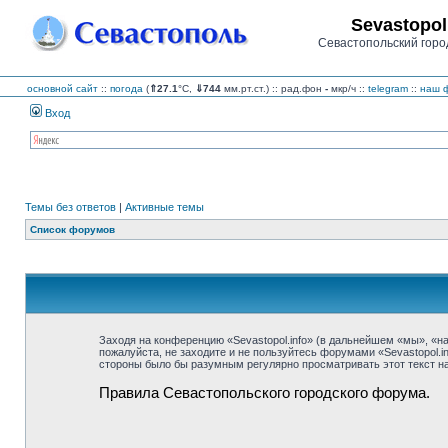
Sevastopol
Севастопольский горо
основной сайт
::
погода
(
⇑27.1
°C,
⇓744
мм.рт.ст.) :: рад.фон
-
мкр/ч
::
telegram
::
наш ф
Вход
Темы без ответов
|
Активные темы
Список форумов
Заходя на конференцию «Sevastopol.info» (в дальнейшем «мы», «наш»
пожалуйста, не заходите и не пользуйтесь форумами «Sevastopol.i
стороны было бы разумным регулярно просматривать этот текст на 
Правила Севастопольского городского форума.