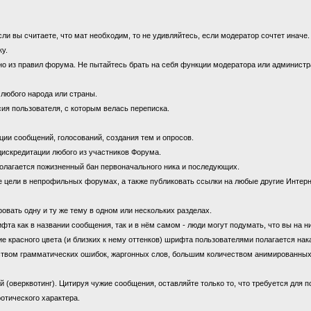
 вы считаете, что мат необходим, то не удивляйтесь, если модератор сочтет иначе
ку.
 из правил форума. Не пытайтесь брать на себя функции модератора или администрат
 любого народа или страны.
ия пользователя, с которым велась переписка.
ии сообщений, голосований, создания тем и опросов.
дискредитации любого из участников Форума.
олагается пожизненный бан первоначального ника и последующих.
цели в непрофильных форумах, а также публиковать ссылки на любые другие Интерн
овать одну и ту же тему в одном или нескольких разделах.
 как в названии сообщения, так и в нём самом - люди могут подумать, что вы на н
е красного цвета (и близких к нему оттенков) шрифта пользователями полагается нак
ством грамматических ошибок, жаргонных слов, большим количеством анимированны
оверквотинг). Цитируя чужие сообщения, оставляйте только то, что требуется для 
отического характера.