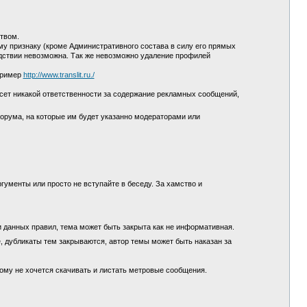
ством.
у признаку (кроме Административного состава в силу его прямых
едствии невозможна. Так же невозможно удаление профилей
пример
http://www.translit.ru./
сет никакой ответственности за содержание рекламных сообщений,
орума, на которые им будет указанно модераторами или
гументы или просто не вступайте в беседу. За хамство и
и данных правил, тема может быть закрыта как не информативная.
, дубликаты тем закрываются, автор темы может быть наказан за
кому не хочется скачивать и листать метровые сообщения.