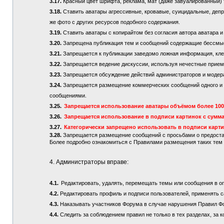
3.17.
Красный цвет шрифта, реклама, мат (даже завуалированный) 
3.18.
Ставить аватары агрессивные, кровавые, суицидальные, депре
же фото с других ресурсов подобного содержания.
3.19.
Ставить аватары с копирайтом без согласия автора аватара и
3.20.
Запрещена публикация тем и сообщений содержащие бессмы
3.21.
Запрещается к публикации заведомо ложная информация, кле
3.22.
Запрещается ведение дискуссии, используя нечестные приемы
3.23.
Запрещается обсуждение действий администраторов и модер
3.24.
Запрещается размещение коммерческих сообщений одного и то
сообщениями.
3.25.
Запрещается использование аватары объёмом более 100 
3.26.
Запрещается использование в подписи картинок с сумма
3.27.
Категорически запрещено использовать в подписи карт
3.28.
Запрещается размещение сообщений с просьбами о предостав
Более подробно ознакомиться с Правилами размещения таких те
4. Администраторы вправе:
4.1.
Редактировать, удалять, перемещать темы или сообщения в о
4.2.
Редактировать профиль и подписи пользователей, применять с
4.3.
Наказывать участников Форума в случае нарушения Правил Ф
4.4.
Следить за соблюдением правил не только в тех разделах, за к