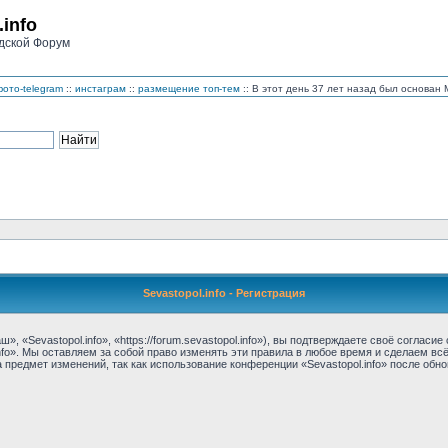
.info
дской Форум
ото-telegram
::
инстаграм
::
размещение топ-тем
:: В этот день 37 лет назад был основа
Sevastopol.info - Регистрация
, «Sevastopol.info», «https://forum.sevastopol.info»), вы подтверждаете своё соглас
nfo». Мы оставляем за собой право изменять эти правила в любое время и сделаем вс
предмет изменений, так как использование конференции «Sevastopol.info» после обн