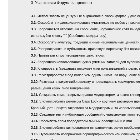
3. Участникам Форума запрещено:
3.1.
Использовать нецензурные выражения в любой форме. Даже если
3.2.
Оскорблять и дискриминировать участников по любому призна
3.3.
Запрещается отвечать на сообщение, нарушающее хотя бы одно
используйте кнопку "!" (Сообщить модератору).
3.4.
Оскорблять культуру, традиции и иные национальные ценности
3.5.
Распространять и публиковать приватную переписку без соглас
3.6.
Призывать к противоправным действиям.
3.7.
Запрещено использование чужих учетных записей для публикац
3.8.
Клонировать (создавать похожие) ники пользователей в целях 
3.9.
Регистрироваться под более чем одним ником. За нарушение п
3.10.
Размещать какую-либо рекламу и преследовать коммерческие 
размещения каких либо гиперлинков.
3.11.
Создавать темы, закрытые ранее модератором, а также клонир
3.12.
Злоупотреблять режимом Caps Lock и крупным размером шрифта
Красный цвет шрифта закреплен за модераторами, за использовани
3.13.
Создание тем и публикация сообщений с чрезмерным количе
3.14.
Рассылать спам посредством личных сообщений и e-mail.
3.15.
Злоупотреблять цитированием отправленных ранее сообщений (
3.16.
Публиковать изображения порнографического или слишком эр