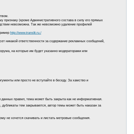
ством.
у признаку (кроме Административного состава в силу его прямых
едствии невозможна. Так же невозможно удаление профилей
пример
http://www.translit.ru./
сет никакой ответственности за содержание рекламных сообщений,
орума, на которые им будет указанно модераторами или
гументы или просто не вступайте в беседу. За хамство и
и данных правил, тема может быть закрыта как не информативная.
, дубликаты тем закрываются, автор темы может быть наказан за
кому не хочется скачивать и листать метровые сообщения.