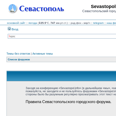
Sevastopol
Севастопольский горо
основной сайт
::
погода
(
⇓25.5
°C,
747
мм.рт.ст.) :: рад.фон
-
мкр/ч
::
telegram
::
наш фо
Вход
Темы без ответов
|
Активные темы
Список форумов
Заходя на конференцию «Sevastopol.info» (в дальнейшем «мы», «наш»
пожалуйста, не заходите и не пользуйтесь форумами «Sevastopol.i
стороны было бы разумным регулярно просматривать этот текст на 
Правила Севастопольского городского форума.