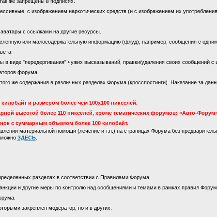
так же запрещены в подписях.
ссивные, с изображением наркотических средств (и с изображением их употребления)
 аватары с ссылками на другие ресурсы.
сленную или малосодержательную информацию (флуд), например, сообщения с одни
вета.
 в виде "передергивания" чужих высказываний, правки/удаления своих сообщений с 
аторов форума.
го же содержания в различных разделах Форума (кросспостинги). Наказание за данны
килобайт и размером более чем 100х100 пикселей.
рной высотой более 110 пикселей, кроме тематических форумов: «Авто-Форум»
инок с суммарным объемом более 100 килобайт.
лении материальной помощи (лечение и т.п.) на страницах Форума без предваритель
м можно
ЗДЕСЬ
.
пределенных разделах в соответствии с Правилами Форума.
анкции и другие меры по контролю над сообщениями и темами в рамках правил Форум
орума.
оторыми закреплен модератор, но и в других.