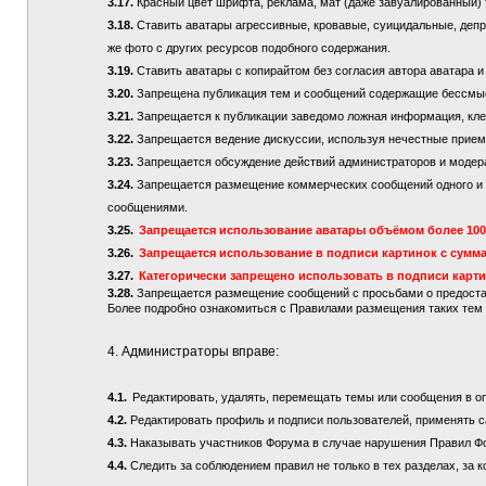
3.17.
Красный цвет шрифта, реклама, мат (даже завуалированный) 
3.18.
Ставить аватары агрессивные, кровавые, суицидальные, депре
же фото с других ресурсов подобного содержания.
3.19.
Ставить аватары с копирайтом без согласия автора аватара и
3.20.
Запрещена публикация тем и сообщений содержащие бессмы
3.21.
Запрещается к публикации заведомо ложная информация, кле
3.22.
Запрещается ведение дискуссии, используя нечестные приемы
3.23.
Запрещается обсуждение действий администраторов и модер
3.24.
Запрещается размещение коммерческих сообщений одного и то
сообщениями.
3.25.
Запрещается использование аватары объёмом более 100 
3.26.
Запрещается использование в подписи картинок с сумма
3.27.
Категорически запрещено использовать в подписи карт
3.28.
Запрещается размещение сообщений с просьбами о предостав
Более подробно ознакомиться с Правилами размещения таких те
4. Администраторы вправе:
4.1.
Редактировать, удалять, перемещать темы или сообщения в о
4.2.
Редактировать профиль и подписи пользователей, применять с
4.3.
Наказывать участников Форума в случае нарушения Правил Ф
4.4.
Следить за соблюдением правил не только в тех разделах, за к