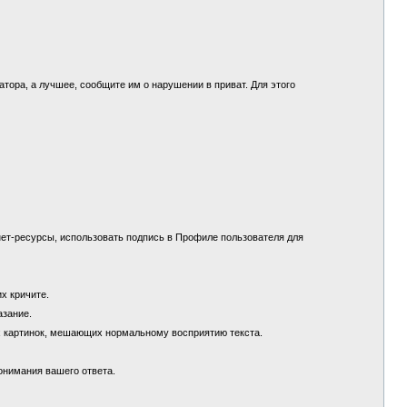
.
ора, а лучшее, сообщите им о нарушении в приват. Для этого
ет-ресурсы, использовать подпись в Профиле пользователя для
их кричите.
азание.
х картинок, мешающих нормальному восприятию текста.
понимания вашего ответа.