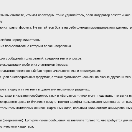
 вы считаете, что мат необходим, то не удивляйтесь, если модератор сочтет иначе
ку.
 из правил форума. Не пытайтесь брать на себя функции модератора или администрат
 любого народа или страны.
ия пользователя, с которым велась переписка.
ии сообщений, голосований, создания тем и опросов.
дискредитации любого из участников Форума.
олагается пожизненный бан первоначального ника и последующих.
цели в непрофильных форумах, а также публиковать ссылки на любые другие Интерн
овать одну и ту же тему в одном или нескольких разделах.
 как в названии сообщения, так и в нём самом - люди могут подумать, что вы на н
е красного цвета (и близких к нему оттенков) шрифта пользователями полагается нак
ством грамматических ошибок, жаргонных слов, большим количеством анимированны
оверквотинг). Цитируя чужие сообщения, оставляйте только то, что требуется для 
отического характера.