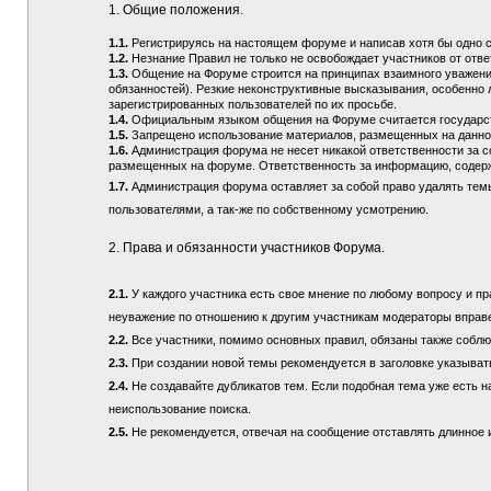
1. Общие положения.
1.1.
Регистрируясь на настоящем форуме и написав хотя бы одно 
1.2.
Незнание Правил не только не освобождает участников от отв
1.3.
Общение на Форуме строится на принципах взаимного уважения
обязанностей). Резкие неконструктивные высказывания, особенно 
зарегистрированных пользователей по их просьбе.
1.4.
Официальным языком общения на Форуме считается государств
1.5.
Запрещено использование материалов, размещенных на данно
1.6.
Администрация форума не несет никакой ответственности за 
размещенных на форуме. Ответственность за информацию, содерж
1.7.
Администрация форума оставляет за собой право удалять тем
пользователями, а так-же по собственному усмотрению.
2. Права и обязанности участников Форума.
2.1.
У каждого участника есть свое мнение по любому вопросу и пра
неуважение по отношению к другим участникам модераторы вправ
2.2.
Все участники, помимо основных правил, обязаны также соблюд
2.3.
При создании новой темы рекомендуется в заголовке указыват
2.4.
Не создавайте дубликатов тем. Если подобная тема уже есть н
неиспользование поиска.
2.5.
Не рекомендуется, отвечая на сообщение отставлять длинное и