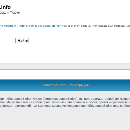
.info
дской Форум
то-telegram
::
инстаграм
::
размещение топ-тем
:: В этот день 37 лет назад был основан 
Sevastopol.info - Регистрация
, «Sevastopol.info», «https://forum.sevastopol.info»), вы подтверждаете своё соглас
nfo». Мы оставляем за собой право изменять эти правила в любое время и сделаем вс
предмет изменений, так как использование конференции «Sevastopol.info» после обн