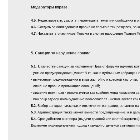
Модераторы вправе:
4.5.
Редактировать, удалять, перемещать темы или сообщения в о
4.6.
Следить за соблюдением правил не только в тех разделах, за к
4.7.
Наказывать участников Форума в случае нарушения Правил Ф
5. Санкции за нарушение правил:
5.1.
В качестве санкций за нарушение Правил форума администра
- устное предупреждение (может быть как и публичным (обращенно
- вынесение предупреждения в виде желтой или красной карточки;
- лишение прав на публикацию сообщений;
- лишение всех прав - используется как крайняя мера наказания з
- бан по ip адресу и/или удаление пользователя - используется ка
5.2.
Выбор санкции, также как и исключения из правил, остается 
5.3.
Администрация также может вынести предупреждение, а в дал
5.4.
Срок действия выговора (выдачи красной или желтой карточки) 
Возможен индивидуальный подход к каждой отдельной ситуации и 