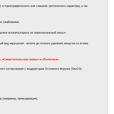
 и порнографического или слишком эротического характера, а так
ми смайликами.
целью исказить/скрыть их первоначальный смысл.
й вид нарушения - вплоть до полного удаления аккаутна со всеми
, «Севастопольские мамы» и «Политика».
ного согласования с модератором Основного Форума (SevGS).
а (например, премодерация).