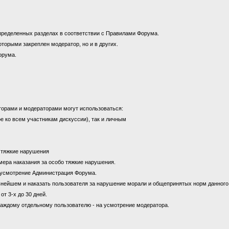
пределенных разделах в соответствии с Правилами Форума.
оторыми закреплен модератор, но и в других.
орума.
торами и модераторами могут использоваться:
е ко всем участникам дискуссии), так и личным
а тяжкие нарушения
к мера наказания за особо тяжкие нарушения.
на усмотрение Администрация Форума.
ьнейшем и наказать пользователя за нарушение морали и общепринятых норм данног
от 3-х до 30 дней.
каждому отдельному пользователю - на усмотрение модератора.