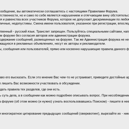
сообщение, вы автоматически соглашаетесь с настоящими Правилами Форума.
етственности, но и само по себе является нарушением и отягчающим вину обстоятель
 и равенства всех участников Форума, которое не допускает дискриминации по любом
личные, недопустимы. Смена имени пользователя, указанное при регистрации, впосл
енный - русский язык. Транслит запрещен. Пользуйтесь специальными сайтами, на
м форуме без согласия авторов или администрации форума.
содержание сообщений, размещенных на форуме. Так же Администрация форума не не
ащуюся в рекламных объявлениях, несут их авторы и рекламодатели.
ы, сообщения или пользователей, прямо или косвенно нарушающие правила данного ф
во его высказать. Если это мнение Вас чем-то не устраивает, приведите достойные ар
е лишить Вас возможности участвовать в обсуждении.
ать правила тех разделов, где они есть.
ь суть дела, а в сообщении как можно подробнее описывать вопрос. При несоблюдени
а форуме (об этом можно (и нужно) узнать воспользовавшись Поиском) - пишите в нее
 многократное цитирование предыдущих сообщений (оверквотинг), вырезайте их - ни