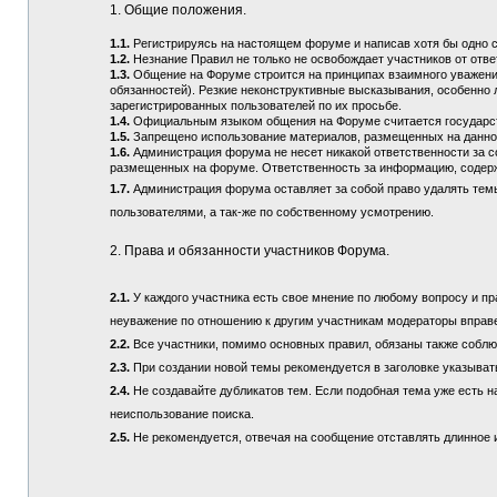
1. Общие положения.
1.1.
Регистрируясь на настоящем форуме и написав хотя бы одно 
1.2.
Незнание Правил не только не освобождает участников от отв
1.3.
Общение на Форуме строится на принципах взаимного уважения
обязанностей). Резкие неконструктивные высказывания, особенно 
зарегистрированных пользователей по их просьбе.
1.4.
Официальным языком общения на Форуме считается государств
1.5.
Запрещено использование материалов, размещенных на данно
1.6.
Администрация форума не несет никакой ответственности за 
размещенных на форуме. Ответственность за информацию, содерж
1.7.
Администрация форума оставляет за собой право удалять тем
пользователями, а так-же по собственному усмотрению.
2. Права и обязанности участников Форума.
2.1.
У каждого участника есть свое мнение по любому вопросу и пра
неуважение по отношению к другим участникам модераторы вправ
2.2.
Все участники, помимо основных правил, обязаны также соблюд
2.3.
При создании новой темы рекомендуется в заголовке указыват
2.4.
Не создавайте дубликатов тем. Если подобная тема уже есть н
неиспользование поиска.
2.5.
Не рекомендуется, отвечая на сообщение отставлять длинное и