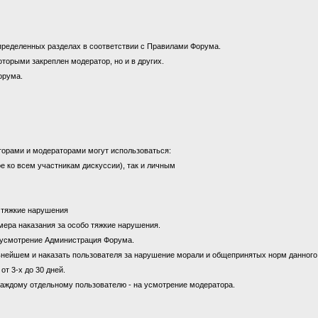
пределенных разделах в соответствии с Правилами Форума.
оторыми закреплен модератор, но и в других.
орума.
торами и модераторами могут использоваться:
е ко всем участникам дискуссии), так и личным
а тяжкие нарушения
к мера наказания за особо тяжкие нарушения.
на усмотрение Администрация Форума.
ьнейшем и наказать пользователя за нарушение морали и общепринятых норм данног
от 3-х до 30 дней.
каждому отдельному пользователю - на усмотрение модератора.