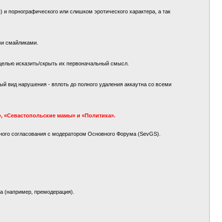
 и порнографического или слишком эротического характера, а так
ми смайликами.
целью исказить/скрыть их первоначальный смысл.
й вид нарушения - вплоть до полного удаления аккаутна со всеми
, «Севастопольские мамы» и «Политика».
ного согласования с модератором Основного Форума (SevGS).
а (например, премодерация).