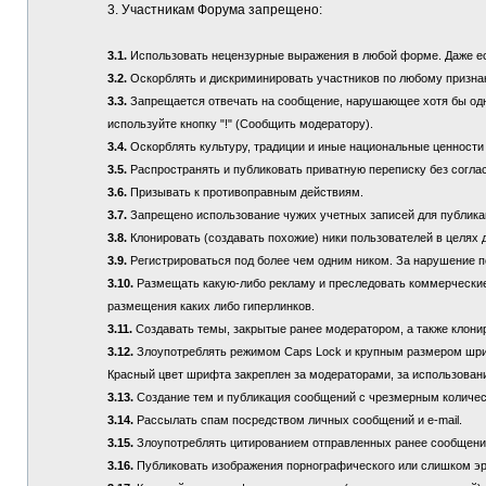
3. Участникам Форума запрещено:
3.1.
Использовать нецензурные выражения в любой форме. Даже если
3.2.
Оскорблять и дискриминировать участников по любому призна
3.3.
Запрещается отвечать на сообщение, нарушающее хотя бы одно
используйте кнопку "!" (Сообщить модератору).
3.4.
Оскорблять культуру, традиции и иные национальные ценности
3.5.
Распространять и публиковать приватную переписку без соглас
3.6.
Призывать к противоправным действиям.
3.7.
Запрещено использование чужих учетных записей для публикац
3.8.
Клонировать (создавать похожие) ники пользователей в целях 
3.9.
Регистрироваться под более чем одним ником. За нарушение п
3.10.
Размещать какую-либо рекламу и преследовать коммерческие 
размещения каких либо гиперлинков.
3.11.
Создавать темы, закрытые ранее модератором, а также клонир
3.12.
Злоупотреблять режимом Caps Lock и крупным размером шрифта
Красный цвет шрифта закреплен за модераторами, за использовани
3.13.
Создание тем и публикация сообщений с чрезмерным количе
3.14.
Рассылать спам посредством личных сообщений и e-mail.
3.15.
Злоупотреблять цитированием отправленных ранее сообщений (
3.16.
Публиковать изображения порнографического или слишком эр