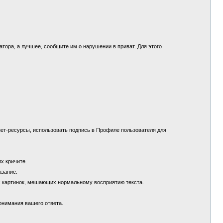
.
ора, а лучшее, сообщите им о нарушении в приват. Для этого
ет-ресурсы, использовать подпись в Профиле пользователя для
их кричите.
азание.
х картинок, мешающих нормальному восприятию текста.
понимания вашего ответа.