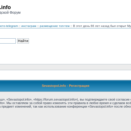
.info
дской Форум
ото-telegram
::
инстаграм
::
размещение топ-тем
:: В этот день 66 лет назад был открыт 
Sevastopol.info - Регистрация
, «Sevastopol.info», «https://forum.sevastopol.info»), вы подтверждаете своё соглас
nfo». Мы оставляем за собой право изменять эти правила в любое время и сделаем вс
предмет изменений, так как использование конференции «Sevastopol.info» после обн