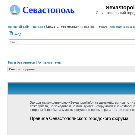
Sevastopol
Севастопольский горо
основной сайт
::
погода
(
⇓25.73
°C,
754
мм.рт.ст.) :: рад.фон
-
мкр/ч
::
telegram
::
наш ф
Вход
Темы без ответов
|
Активные темы
Список форумов
Заходя на конференцию «Sevastopol.info» (в дальнейшем «мы», «наш»
пожалуйста, не заходите и не пользуйтесь форумами «Sevastopol.i
стороны было бы разумным регулярно просматривать этот текст на 
Правила Севастопольского городского форума.