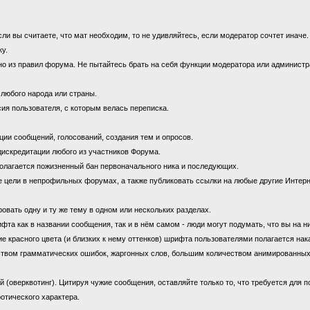
 вы считаете, что мат необходим, то не удивляйтесь, если модератор сочтет иначе
ку.
 из правил форума. Не пытайтесь брать на себя функции модератора или администрат
 любого народа или страны.
ия пользователя, с которым велась переписка.
ии сообщений, голосований, создания тем и опросов.
дискредитации любого из участников Форума.
олагается пожизненный бан первоначального ника и последующих.
цели в непрофильных форумах, а также публиковать ссылки на любые другие Интерн
овать одну и ту же тему в одном или нескольких разделах.
 как в названии сообщения, так и в нём самом - люди могут подумать, что вы на н
е красного цвета (и близких к нему оттенков) шрифта пользователями полагается нак
ством грамматических ошибок, жаргонных слов, большим количеством анимированны
оверквотинг). Цитируя чужие сообщения, оставляйте только то, что требуется для 
отического характера.