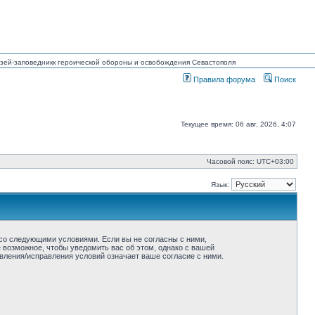
Музей-заповедникк героической обороны и освобождения Севастополя
Правила форума
Поиск
Текущее время: 06 авг, 2026, 4:07
Часовой пояс:
UTC+03:00
Язык:
ие со следующими условиями. Если вы не согласны с ними,
ё возможное, чтобы уведомить вас об этом, однако с вашей
овления/исправления условий означает ваше согласие с ними.