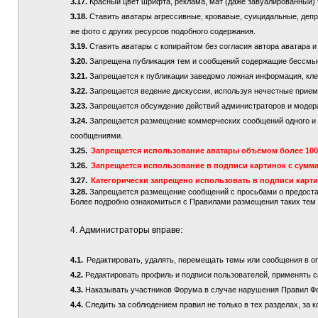
3.17.
Красный цвет шрифта, реклама, мат (даже завуалированный) 
3.18.
Ставить аватары агрессивные, кровавые, суицидальные, депре
же фото с других ресурсов подобного содержания.
3.19.
Ставить аватары с копирайтом без согласия автора аватара и
3.20.
Запрещена публикация тем и сообщений содержащие бессмы
3.21.
Запрещается к публикации заведомо ложная информация, кле
3.22.
Запрещается ведение дискуссии, используя нечестные приемы
3.23.
Запрещается обсуждение действий администраторов и модер
3.24.
Запрещается размещение коммерческих сообщений одного и то
сообщениями.
3.25.
Запрещается использование аватары объёмом более 100 
3.26.
Запрещается использование в подписи картинок с сумма
3.27.
Категорически запрещено использовать в подписи карт
3.28.
Запрещается размещение сообщений с просьбами о предостав
Более подробно ознакомиться с Правилами размещения таких те
4. Администраторы вправе:
4.1.
Редактировать, удалять, перемещать темы или сообщения в о
4.2.
Редактировать профиль и подписи пользователей, применять с
4.3.
Наказывать участников Форума в случае нарушения Правил Ф
4.4.
Следить за соблюдением правил не только в тех разделах, за к