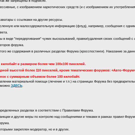
так же запрещены в подписях.
ссивные, с изображением наркотических средств (и с изображением их употребления)
 аватары с ссылками на другие ресурсы.
сленную или малосодержательную информацию (флуд), например, сообщения с одни
вета.
 в виде "передергивания" чужих высказываний, правки/удаления своих сообщений с 
аторов форума.
го же содержания в различных разделах Форума (кросспостинги). Наказание за данны
килобайт и размером более чем 100х100 пикселей.
рной высотой более 110 пикселей, кроме тематических форумов: «Авто-Форум»
инок с суммарным объемом более 100 килобайт.
лении материальной помощи (лечение и т.п.) на страницах Форума без предваритель
м можно
ЗДЕСЬ
.
пределенных разделах в соответствии с Правилами Форума.
анкции и другие меры по контролю над сообщениями и темами в рамках правил Форум
орума.
оторыми закреплен модератор, но и в других.