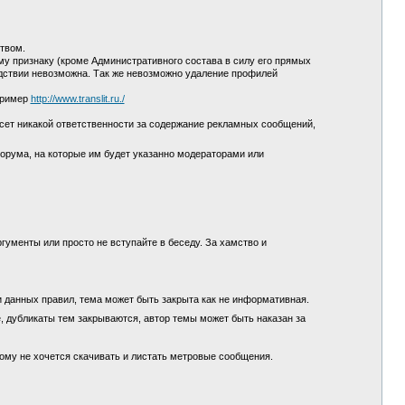
ством.
у признаку (кроме Административного состава в силу его прямых
едствии невозможна. Так же невозможно удаление профилей
пример
http://www.translit.ru./
сет никакой ответственности за содержание рекламных сообщений,
орума, на которые им будет указанно модераторами или
гументы или просто не вступайте в беседу. За хамство и
и данных правил, тема может быть закрыта как не информативная.
, дубликаты тем закрываются, автор темы может быть наказан за
кому не хочется скачивать и листать метровые сообщения.