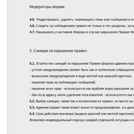
Модераторы вправе:
4.5.
Редактировать, удалять, перемещать темы или сообщения в о
4.6.
Следить за соблюдением правил не только в тех разделах, за к
4.7.
Наказывать участников Форума в случае нарушения Правил Ф
5. Санкции за нарушение правил:
5.1.
В качестве санкций за нарушение Правил форума администра
- устное предупреждение (может быть как и публичным (обращенно
- вынесение предупреждения в виде желтой или красной карточки;
- лишение прав на публикацию сообщений;
- лишение всех прав - используется как крайняя мера наказания з
- бан по ip адресу и/или удаление пользователя - используется ка
5.2.
Выбор санкции, также как и исключения из правил, остается 
5.3.
Администрация также может вынести предупреждение, а в дал
5.4.
Срок действия выговора (выдачи красной или желтой карточки) 
Возможен индивидуальный подход к каждой отдельной ситуации и 