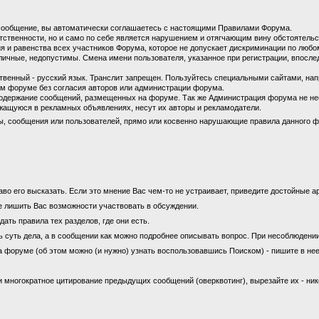
сообщение, вы автоматически соглашаетесь с настоящими Правилами Форума.
етственности, но и само по себе является нарушением и отягчающим вину обстоятель
 и равенства всех участников Форума, которое не допускает дискриминации по любом
личные, недопустимы. Смена имени пользователя, указанное при регистрации, впосл
енный - русский язык. Транслит запрещен. Пользуйтесь специальными сайтами, на
м форуме без согласия авторов или администрации форума.
содержание сообщений, размещенных на форуме. Так же Администрация форума не не
ащуюся в рекламных объявлениях, несут их авторы и рекламодатели.
ы, сообщения или пользователей, прямо или косвенно нарушающие правила данного ф
во его высказать. Если это мнение Вас чем-то не устраивает, приведите достойные ар
е лишить Вас возможности участвовать в обсуждении.
ать правила тех разделов, где они есть.
ь суть дела, а в сообщении как можно подробнее описывать вопрос. При несоблюдени
а форуме (об этом можно (и нужно) узнать воспользовавшись Поиском) - пишите в нее
 многократное цитирование предыдущих сообщений (оверквотинг), вырезайте их - ни