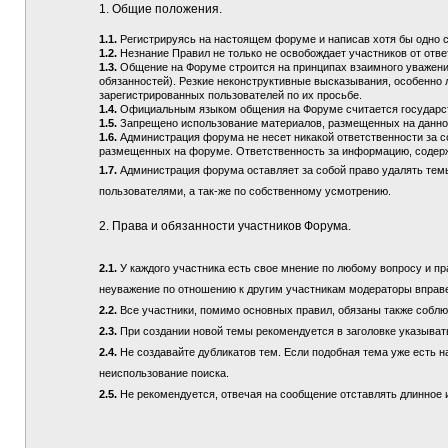
1. Общие положения.
1.1.
Регистрируясь на настоящем форуме и написав хотя бы одно 
1.2.
Незнание Правил не только не освобождает участников от отв
1.3.
Общение на Форуме строится на принципах взаимного уважения
обязанностей). Резкие неконструктивные высказывания, особенно 
зарегистрированных пользователей по их просьбе.
1.4.
Официальным языком общения на Форуме считается государств
1.5.
Запрещено использование материалов, размещенных на данно
1.6.
Администрация форума не несет никакой ответственности за 
размещенных на форуме. Ответственность за информацию, содерж
1.7.
Администрация форума оставляет за собой право удалять тем
пользователями, а так-же по собственному усмотрению.
2. Права и обязанности участников Форума.
2.1.
У каждого участника есть свое мнение по любому вопросу и пра
неуважение по отношению к другим участникам модераторы вправ
2.2.
Все участники, помимо основных правил, обязаны также соблюд
2.3.
При создании новой темы рекомендуется в заголовке указыват
2.4.
Не создавайте дубликатов тем. Если подобная тема уже есть н
неиспользование поиска.
2.5.
Не рекомендуется, отвечая на сообщение отставлять длинное и