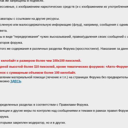
так же запрещены в подписях.
ссивные, с изображением наркотических средств (и с изображением их употребления)
 аватары с ссылками на другие ресурсы.
сленную или малосодержательную информацию (флуд), например, сообщения с одни
вета.
 в виде "передергивания" чужих высказываний, правки/удаления своих сообщений с 
аторов форума.
го же содержания в различных разделах Форума (кросспостинги). Наказание за данны
килобайт и размером более чем 100х100 пикселей.
рной высотой более 110 пикселей, кроме тематических форумов: «Авто-Форум»
инок с суммарным объемом более 100 килобайт.
лении материальной помощи (лечение и т.п.) на страницах Форума без предваритель
м можно
ЗДЕСЬ
.
пределенных разделах в соответствии с Правилами Форума.
анкции и другие меры по контролю над сообщениями и темами в рамках правил Форум
орума.
оторыми закреплен модератор, но и в других.