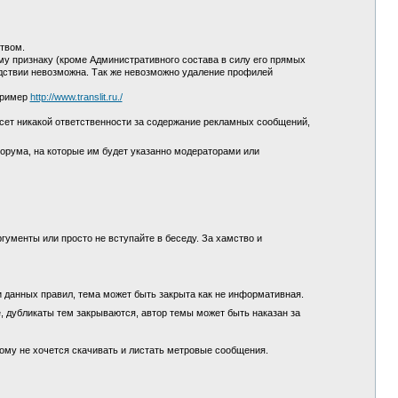
ством.
у признаку (кроме Административного состава в силу его прямых
едствии невозможна. Так же невозможно удаление профилей
пример
http://www.translit.ru./
сет никакой ответственности за содержание рекламных сообщений,
орума, на которые им будет указанно модераторами или
гументы или просто не вступайте в беседу. За хамство и
и данных правил, тема может быть закрыта как не информативная.
, дубликаты тем закрываются, автор темы может быть наказан за
кому не хочется скачивать и листать метровые сообщения.