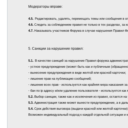
Модераторы вправе:
4.5.
Редактировать, удалять, перемещать темы или сообщения в о
4.6.
Следить за соблюдением правил не только в тех разделах, за к
4.7.
Наказывать участников Форума в случае нарушения Правил Ф
5. Санкции за нарушение правил:
5.1.
В качестве санкций за нарушение Правил форума администра
- устное предупреждение (может быть как и публичным (обращенно
- вынесение предупреждения в виде желтой или красной карточки;
- лишение прав на публикацию сообщений;
- лишение всех прав - используется как крайняя мера наказания з
- бан по ip адресу и/или удаление пользователя - используется ка
5.2.
Выбор санкции, также как и исключения из правил, остается 
5.3.
Администрация также может вынести предупреждение, а в дал
5.4.
Срок действия выговора (выдачи красной или желтой карточки) 
Возможен индивидуальный подход к каждой отдельной ситуации и 