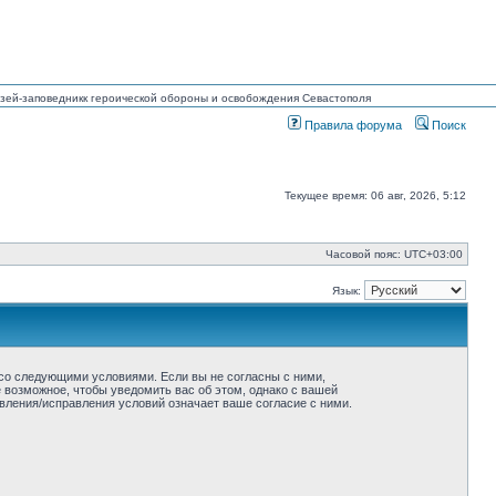
Музей-заповедникк героической обороны и освобождения Севастополя
Правила форума
Поиск
Текущее время: 06 авг, 2026, 5:12
Часовой пояс:
UTC+03:00
Язык:
ие со следующими условиями. Если вы не согласны с ними,
ё возможное, чтобы уведомить вас об этом, однако с вашей
овления/исправления условий означает ваше согласие с ними.