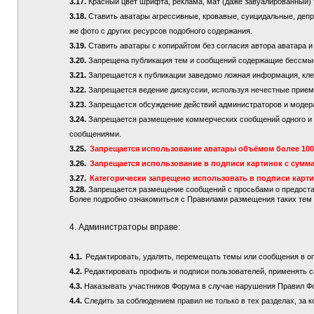
3.17.
Красный цвет шрифта, реклама, мат (даже завуалированный) 
3.18.
Ставить аватары агрессивные, кровавые, суицидальные, депре
же фото с других ресурсов подобного содержания.
3.19.
Ставить аватары с копирайтом без согласия автора аватара и
3.20.
Запрещена публикация тем и сообщений содержащие бессмы
3.21.
Запрещается к публикации заведомо ложная информация, кле
3.22.
Запрещается ведение дискуссии, используя нечестные приемы
3.23.
Запрещается обсуждение действий администраторов и модер
3.24.
Запрещается размещение коммерческих сообщений одного и то
сообщениями.
3.25.
Запрещается использование аватары объёмом более 100 
3.26.
Запрещается использование в подписи картинок с сумма
3.27.
Категорически запрещено использовать в подписи карт
3.28.
Запрещается размещение сообщений с просьбами о предостав
Более подробно ознакомиться с Правилами размещения таких те
4. Администраторы вправе:
4.1.
Редактировать, удалять, перемещать темы или сообщения в о
4.2.
Редактировать профиль и подписи пользователей, применять с
4.3.
Наказывать участников Форума в случае нарушения Правил Ф
4.4.
Следить за соблюдением правил не только в тех разделах, за к