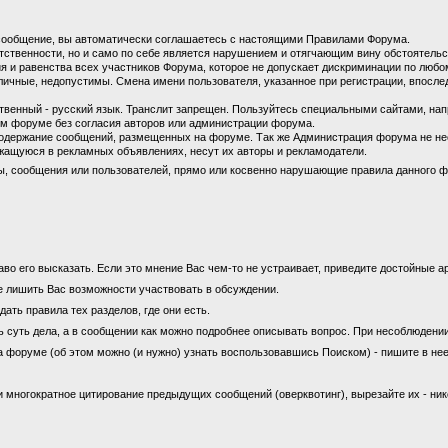
сообщение, вы автоматически соглашаетесь с настоящими Правилами Форума.
етственности, но и само по себе является нарушением и отягчающим вину обстоятель
 и равенства всех участников Форума, которое не допускает дискриминации по любом
личные, недопустимы. Смена имени пользователя, указанное при регистрации, впосл
енный - русский язык. Транслит запрещен. Пользуйтесь специальными сайтами, на
м форуме без согласия авторов или администрации форума.
содержание сообщений, размещенных на форуме. Так же Администрация форума не не
ащуюся в рекламных объявлениях, несут их авторы и рекламодатели.
ы, сообщения или пользователей, прямо или косвенно нарушающие правила данного ф
во его высказать. Если это мнение Вас чем-то не устраивает, приведите достойные ар
е лишить Вас возможности участвовать в обсуждении.
ать правила тех разделов, где они есть.
ь суть дела, а в сообщении как можно подробнее описывать вопрос. При несоблюдени
а форуме (об этом можно (и нужно) узнать воспользовавшись Поиском) - пишите в нее
 многократное цитирование предыдущих сообщений (оверквотинг), вырезайте их - ни