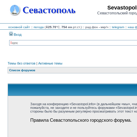
Sevastopol
Севастопольский горо
основной сайт
::
погода
(
⇓25.70
°C,
754
мм.рт.ст.) :: рад.фон
-
мкр/ч
::
telegram
::
наш ф
Вход
Темы без ответов
|
Активные темы
Список форумов
Заходя на конференцию «Sevastopol.info» (в дальнейшем «мы», «наш»
пожалуйста, не заходите и не пользуйтесь форумами «Sevastopol.i
стороны было бы разумным регулярно просматривать этот текст на 
Правила Севастопольского городского форума.