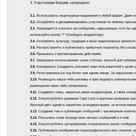
3. Участникам Форума запрещено:
3.1.
Использовать нецензурные выражения в любой форме. Даже если
3.2.
Оскорблять и дискриминировать участников по любому призна
3.3.
Запрещается отвечать на сообщение, нарушающее хотя бы одно
используйте кнопку "!" (Сообщить модератору).
3.4.
Оскорблять культуру, традиции и иные национальные ценности
3.5.
Распространять и публиковать приватную переписку без соглас
3.6.
Призывать к противоправным действиям.
3.7.
Запрещено использование чужих учетных записей для публикац
3.8.
Клонировать (создавать похожие) ники пользователей в целях 
3.9.
Регистрироваться под более чем одним ником. За нарушение п
3.10.
Размещать какую-либо рекламу и преследовать коммерческие 
размещения каких либо гиперлинков.
3.11.
Создавать темы, закрытые ранее модератором, а также клонир
3.12.
Злоупотреблять режимом Caps Lock и крупным размером шрифта
Красный цвет шрифта закреплен за модераторами, за использовани
3.13.
Создание тем и публикация сообщений с чрезмерным количе
3.14.
Рассылать спам посредством личных сообщений и e-mail.
3.15.
Злоупотреблять цитированием отправленных ранее сообщений (
3.16.
Публиковать изображения порнографического или слишком эр