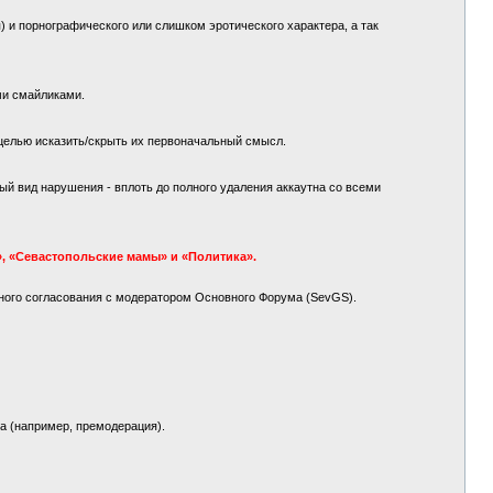
 и порнографического или слишком эротического характера, а так
ми смайликами.
целью исказить/скрыть их первоначальный смысл.
й вид нарушения - вплоть до полного удаления аккаутна со всеми
, «Севастопольские мамы» и «Политика».
ного согласования с модератором Основного Форума (SevGS).
а (например, премодерация).