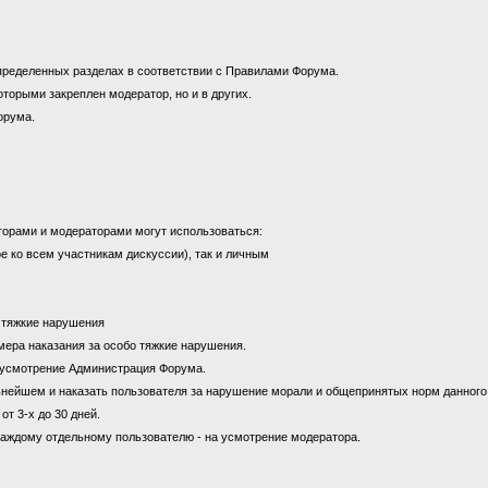
пределенных разделах в соответствии с Правилами Форума.
оторыми закреплен модератор, но и в других.
орума.
торами и модераторами могут использоваться:
е ко всем участникам дискуссии), так и личным
а тяжкие нарушения
к мера наказания за особо тяжкие нарушения.
на усмотрение Администрация Форума.
ьнейшем и наказать пользователя за нарушение морали и общепринятых норм данног
от 3-х до 30 дней.
каждому отдельному пользователю - на усмотрение модератора.