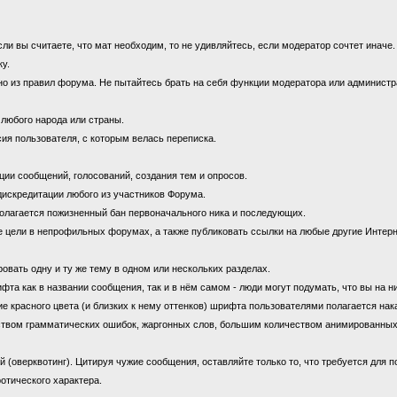
 вы считаете, что мат необходим, то не удивляйтесь, если модератор сочтет иначе
ку.
 из правил форума. Не пытайтесь брать на себя функции модератора или администрат
 любого народа или страны.
ия пользователя, с которым велась переписка.
ии сообщений, голосований, создания тем и опросов.
дискредитации любого из участников Форума.
олагается пожизненный бан первоначального ника и последующих.
цели в непрофильных форумах, а также публиковать ссылки на любые другие Интерн
овать одну и ту же тему в одном или нескольких разделах.
 как в названии сообщения, так и в нём самом - люди могут подумать, что вы на н
е красного цвета (и близких к нему оттенков) шрифта пользователями полагается нак
ством грамматических ошибок, жаргонных слов, большим количеством анимированны
оверквотинг). Цитируя чужие сообщения, оставляйте только то, что требуется для 
отического характера.