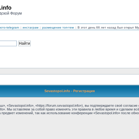
.info
дской Форум
ото-telegram
::
инстаграм
::
размещение топ-тем
:: В этот день 66 лет назад был открыт 
Sevastopol.info - Регистрация
, «Sevastopol.info», «https://forum.sevastopol.info»), вы подтверждаете своё соглас
nfo». Мы оставляем за собой право изменять эти правила в любое время и сделаем вс
предмет изменений, так как использование конференции «Sevastopol.info» после обн