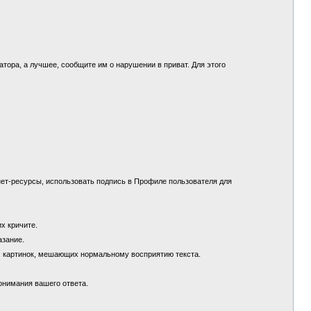
.
ора, а лучшее, сообщите им о нарушении в приват. Для этого
ет-ресурсы, использовать подпись в Профиле пользователя для
их кричите.
азание.
х картинок, мешающих нормальному восприятию текста.
понимания вашего ответа.