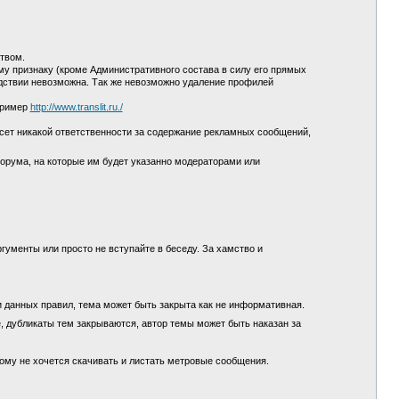
ством.
у признаку (кроме Административного состава в силу его прямых
едствии невозможна. Так же невозможно удаление профилей
пример
http://www.translit.ru./
сет никакой ответственности за содержание рекламных сообщений,
орума, на которые им будет указанно модераторами или
гументы или просто не вступайте в беседу. За хамство и
и данных правил, тема может быть закрыта как не информативная.
, дубликаты тем закрываются, автор темы может быть наказан за
кому не хочется скачивать и листать метровые сообщения.