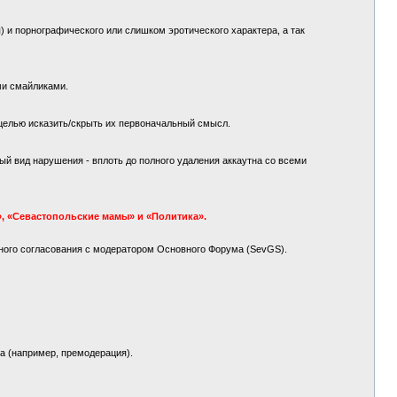
 и порнографического или слишком эротического характера, а так
ми смайликами.
целью исказить/скрыть их первоначальный смысл.
й вид нарушения - вплоть до полного удаления аккаутна со всеми
, «Севастопольские мамы» и «Политика».
ного согласования с модератором Основного Форума (SevGS).
а (например, премодерация).