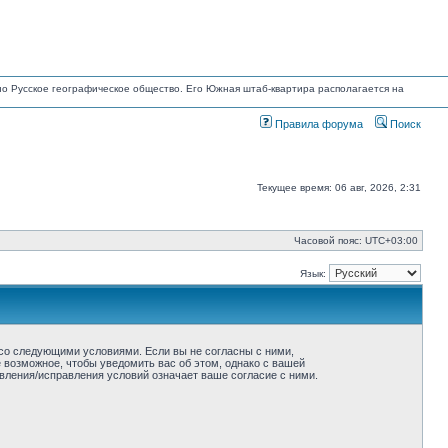
ано Русское географическое общество. Его Южная штаб-квартира располагается на
Правила форума
Поиск
Текущее время: 06 авг, 2026, 2:31
Часовой пояс:
UTC+03:00
Язык:
ие со следующими условиями. Если вы не согласны с ними,
ё возможное, чтобы уведомить вас об этом, однако с вашей
овления/исправления условий означает ваше согласие с ними.