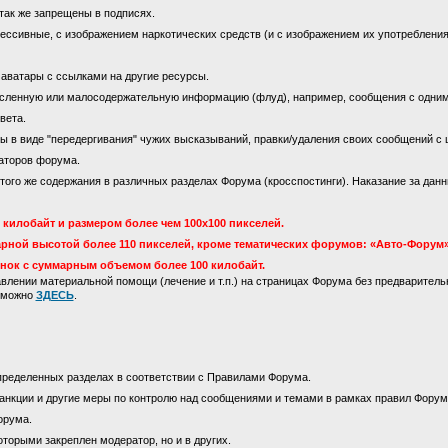
так же запрещены в подписях.
ссивные, с изображением наркотических средств (и с изображением их употребления)
 аватары с ссылками на другие ресурсы.
сленную или малосодержательную информацию (флуд), например, сообщения с одни
вета.
 в виде "передергивания" чужих высказываний, правки/удаления своих сообщений с 
аторов форума.
го же содержания в различных разделах Форума (кросспостинги). Наказание за данны
килобайт и размером более чем 100х100 пикселей.
рной высотой более 110 пикселей, кроме тематических форумов: «Авто-Форум»
инок с суммарным объемом более 100 килобайт.
лении материальной помощи (лечение и т.п.) на страницах Форума без предваритель
м можно
ЗДЕСЬ
.
пределенных разделах в соответствии с Правилами Форума.
анкции и другие меры по контролю над сообщениями и темами в рамках правил Форум
орума.
оторыми закреплен модератор, но и в других.