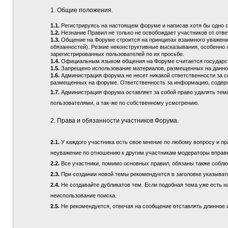
1. Общие положения.
1.1.
Регистрируясь на настоящем форуме и написав хотя бы одно 
1.2.
Незнание Правил не только не освобождает участников от отв
1.3.
Общение на Форуме строится на принципах взаимного уважения
обязанностей). Резкие неконструктивные высказывания, особенно 
зарегистрированных пользователей по их просьбе.
1.4.
Официальным языком общения на Форуме считается государств
1.5.
Запрещено использование материалов, размещенных на данно
1.6.
Администрация форума не несет никакой ответственности за 
размещенных на форуме. Ответственность за информацию, содерж
1.7.
Администрация форума оставляет за собой право удалять тем
пользователями, а так-же по собственному усмотрению.
2. Права и обязанности участников Форума.
2.1.
У каждого участника есть свое мнение по любому вопросу и пра
неуважение по отношению к другим участникам модераторы вправ
2.2.
Все участники, помимо основных правил, обязаны также соблюд
2.3.
При создании новой темы рекомендуется в заголовке указыват
2.4.
Не создавайте дубликатов тем. Если подобная тема уже есть н
неиспользование поиска.
2.5.
Не рекомендуется, отвечая на сообщение отставлять длинное и