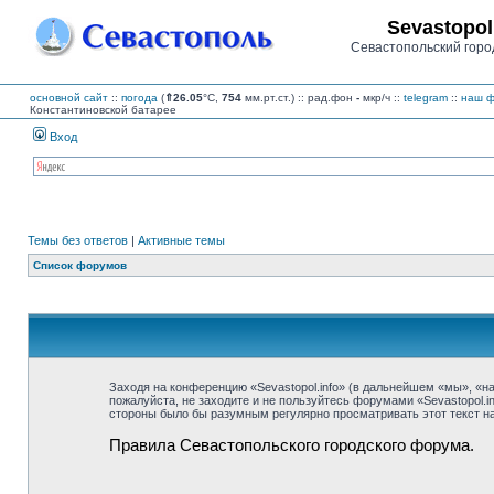
Sevastopol
Севастопольский горо
основной сайт
::
погода
(
⇑26.05
°C,
754
мм.рт.ст.) :: рад.фон
-
мкр/ч
::
telegram
::
наш ф
Константиновской батарее
Вход
Темы без ответов
|
Активные темы
Список форумов
Заходя на конференцию «Sevastopol.info» (в дальнейшем «мы», «наш»
пожалуйста, не заходите и не пользуйтесь форумами «Sevastopol.i
стороны было бы разумным регулярно просматривать этот текст на 
Правила Севастопольского городского форума.