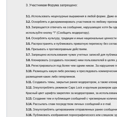
3. Участникам Форума запрещено:
3.1.
Использовать нецензурные выражения в любой форме. Даже если
3.2.
Оскорблять и дискриминировать участников по любому призна
3.3.
Запрещается отвечать на сообщение, нарушающее хотя бы одно
используйте кнопку "!" (Сообщить модератору).
3.4.
Оскорблять культуру, традиции и иные национальные ценности
3.5.
Распространять и публиковать приватную переписку без соглас
3.6.
Призывать к противоправным действиям.
3.7.
Запрещено использование чужих учетных записей для публикац
3.8.
Клонировать (создавать похожие) ники пользователей в целях 
3.9.
Регистрироваться под более чем одним ником. За нарушение п
3.10.
Размещать какую-либо рекламу и преследовать коммерческие 
размещения каких либо гиперлинков.
3.11.
Создавать темы, закрытые ранее модератором, а также клонир
3.12.
Злоупотреблять режимом Caps Lock и крупным размером шрифта
Красный цвет шрифта закреплен за модераторами, за использовани
3.13.
Создание тем и публикация сообщений с чрезмерным количе
3.14.
Рассылать спам посредством личных сообщений и e-mail.
3.15.
Злоупотреблять цитированием отправленных ранее сообщений (
3.16.
Публиковать изображения порнографического или слишком эр