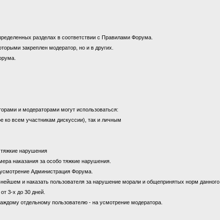
пределенных разделах в соответствии с Правилами Форума.
оторыми закреплен модератор, но и в других.
орума.
торами и модераторами могут использоваться:
е ко всем участникам дискуссии), так и личным
а тяжкие нарушения
к мера наказания за особо тяжкие нарушения.
на усмотрение Администрация Форума.
ьнейшем и наказать пользователя за нарушение морали и общепринятых норм данног
от 3-х до 30 дней.
каждому отдельному пользователю - на усмотрение модератора.