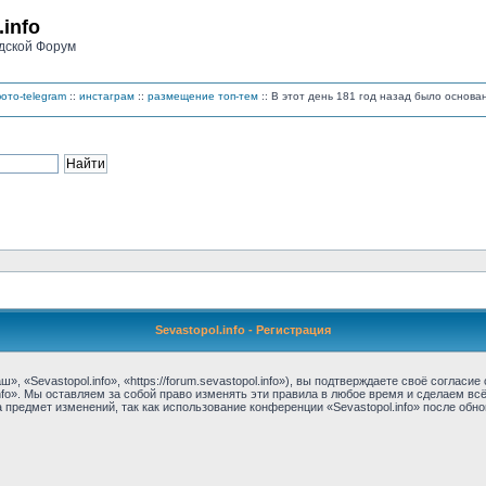
.info
дской Форум
ото-telegram
::
инстаграм
::
размещение топ-тем
:: В этот день 181 год назад было основ
Sevastopol.info - Регистрация
, «Sevastopol.info», «https://forum.sevastopol.info»), вы подтверждаете своё соглас
nfo». Мы оставляем за собой право изменять эти правила в любое время и сделаем вс
предмет изменений, так как использование конференции «Sevastopol.info» после обн