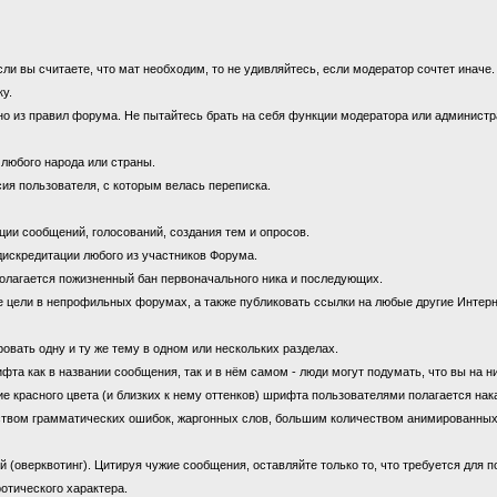
 вы считаете, что мат необходим, то не удивляйтесь, если модератор сочтет иначе
ку.
 из правил форума. Не пытайтесь брать на себя функции модератора или администрат
 любого народа или страны.
ия пользователя, с которым велась переписка.
ии сообщений, голосований, создания тем и опросов.
дискредитации любого из участников Форума.
олагается пожизненный бан первоначального ника и последующих.
цели в непрофильных форумах, а также публиковать ссылки на любые другие Интерн
овать одну и ту же тему в одном или нескольких разделах.
 как в названии сообщения, так и в нём самом - люди могут подумать, что вы на н
е красного цвета (и близких к нему оттенков) шрифта пользователями полагается нак
ством грамматических ошибок, жаргонных слов, большим количеством анимированны
оверквотинг). Цитируя чужие сообщения, оставляйте только то, что требуется для 
отического характера.