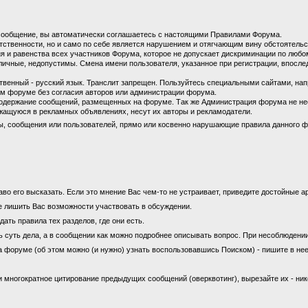
сообщение, вы автоматически соглашаетесь с настоящими Правилами Форума.
етственности, но и само по себе является нарушением и отягчающим вину обстоятель
 и равенства всех участников Форума, которое не допускает дискриминации по любом
личные, недопустимы. Смена имени пользователя, указанное при регистрации, впосл
енный - русский язык. Транслит запрещен. Пользуйтесь специальными сайтами, на
м форуме без согласия авторов или администрации форума.
содержание сообщений, размещенных на форуме. Так же Администрация форума не не
ащуюся в рекламных объявлениях, несут их авторы и рекламодатели.
ы, сообщения или пользователей, прямо или косвенно нарушающие правила данного ф
во его высказать. Если это мнение Вас чем-то не устраивает, приведите достойные ар
е лишить Вас возможности участвовать в обсуждении.
ать правила тех разделов, где они есть.
ь суть дела, а в сообщении как можно подробнее описывать вопрос. При несоблюдени
а форуме (об этом можно (и нужно) узнать воспользовавшись Поиском) - пишите в нее
 многократное цитирование предыдущих сообщений (оверквотинг), вырезайте их - ни