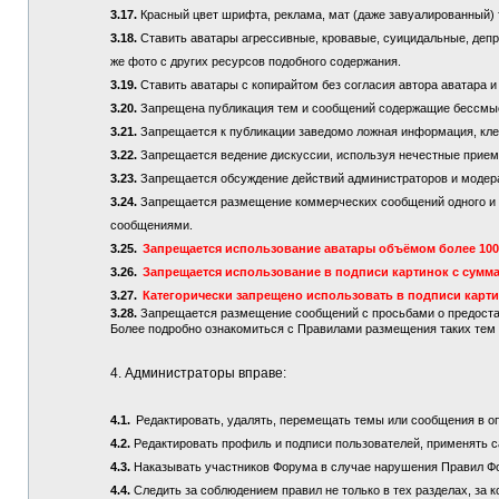
3.17.
Красный цвет шрифта, реклама, мат (даже завуалированный) 
3.18.
Ставить аватары агрессивные, кровавые, суицидальные, депре
же фото с других ресурсов подобного содержания.
3.19.
Ставить аватары с копирайтом без согласия автора аватара и
3.20.
Запрещена публикация тем и сообщений содержащие бессмы
3.21.
Запрещается к публикации заведомо ложная информация, кле
3.22.
Запрещается ведение дискуссии, используя нечестные приемы
3.23.
Запрещается обсуждение действий администраторов и модер
3.24.
Запрещается размещение коммерческих сообщений одного и то
сообщениями.
3.25.
Запрещается использование аватары объёмом более 100 
3.26.
Запрещается использование в подписи картинок с сумма
3.27.
Категорически запрещено использовать в подписи карт
3.28.
Запрещается размещение сообщений с просьбами о предостав
Более подробно ознакомиться с Правилами размещения таких те
4. Администраторы вправе:
4.1.
Редактировать, удалять, перемещать темы или сообщения в о
4.2.
Редактировать профиль и подписи пользователей, применять с
4.3.
Наказывать участников Форума в случае нарушения Правил Ф
4.4.
Следить за соблюдением правил не только в тех разделах, за к