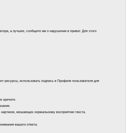
.
ора, а лучшее, сообщите им о нарушении в приват. Для этого
ет-ресурсы, использовать подпись в Профиле пользователя для
их кричите.
азание.
х картинок, мешающих нормальному восприятию текста.
понимания вашего ответа.