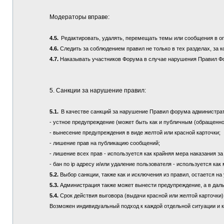
Модераторы вправе:
4.5.
Редактировать, удалять, перемещать темы или сообщения в о
4.6.
Следить за соблюдением правил не только в тех разделах, за к
4.7.
Наказывать участников Форума в случае нарушения Правил Ф
5. Санкции за нарушение правил:
5.1.
В качестве санкций за нарушение Правил форума администра
- устное предупреждение (может быть как и публичным (обращенно
- вынесение предупреждения в виде желтой или красной карточки;
- лишение прав на публикацию сообщений;
- лишение всех прав - используется как крайняя мера наказания з
- бан по ip адресу и/или удаление пользователя - используется ка
5.2.
Выбор санкции, также как и исключения из правил, остается 
5.3.
Администрация также может вынести предупреждение, а в дал
5.4.
Срок действия выговора (выдачи красной или желтой карточки) 
Возможен индивидуальный подход к каждой отдельной ситуации и 