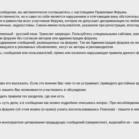
сообщение, вы автоматически соглашаетесь с настоящими Правилами Форума.
етственности, но и само по себе является нарушением и отягчающим вину обстоятель
 и равенства всех участников Форума, которое не допускает дискриминации по любом
личные, недопустимы. Смена имени пользователя, указанное при регистрации, впосл
енный - русский язык. Транслит запрещен. Пользуйтесь специальными сайтами, на
м форуме без согласия авторов или администрации форума.
содержание сообщений, размещенных на форуме. Так же Администрация форума не не
ащуюся в рекламных объявлениях, несут их авторы и рекламодатели.
ы, сообщения или пользователей, прямо или косвенно нарушающие правила данного ф
во его высказать. Если это мнение Вас чем-то не устраивает, приведите достойные ар
е лишить Вас возможности участвовать в обсуждении.
ать правила тех разделов, где они есть.
ь суть дела, а в сообщении как можно подробнее описывать вопрос. При несоблюдени
а форуме (об этом можно (и нужно) узнать воспользовавшись Поиском) - пишите в нее
 многократное цитирование предыдущих сообщений (оверквотинг), вырезайте их - ни