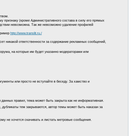
ством.
у признаку (кроме Административного состава в силу его прямых
едствии невозможна. Так же невозможно удаление профилей
пример
http://www.translit.ru./
сет никакой ответственности за содержание рекламных сообщений,
орума, на которые им будет указанно модераторами или
гументы или просто не вступайте в беседу. За хамство и
и данных правил, тема может быть закрыта как не информативная.
, дубликаты тем закрываются, автор темы может быть наказан за
кому не хочется скачивать и листать метровые сообщения.