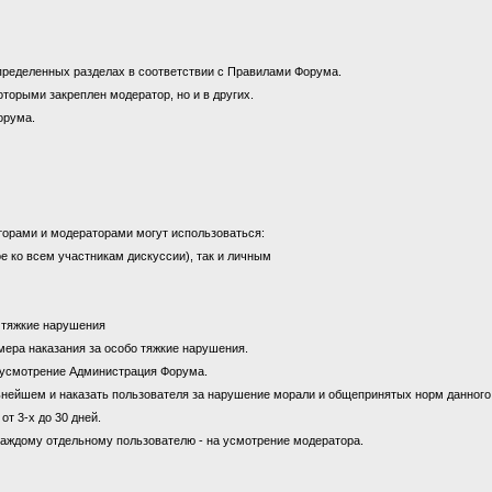
пределенных разделах в соответствии с Правилами Форума.
оторыми закреплен модератор, но и в других.
орума.
торами и модераторами могут использоваться:
е ко всем участникам дискуссии), так и личным
а тяжкие нарушения
к мера наказания за особо тяжкие нарушения.
на усмотрение Администрация Форума.
ьнейшем и наказать пользователя за нарушение морали и общепринятых норм данног
от 3-х до 30 дней.
каждому отдельному пользователю - на усмотрение модератора.