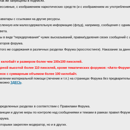
так же запрещены в подписях.
ссивные, с изображением наркотических средств (и с изображением их употребления)
 аватары с ссылками на другие ресурсы.
сленную или малосодержательную информацию (флуд), например, сообщения с одни
вета.
 в виде "передергивания" чужих высказываний, правки/удаления своих сообщений с 
аторов форума.
го же содержания в различных разделах Форума (кросспостинги). Наказание за данны
килобайт и размером более чем 100х100 пикселей.
рной высотой более 110 пикселей, кроме тематических форумов: «Авто-Форум»
инок с суммарным объемом более 100 килобайт.
лении материальной помощи (лечение и т.п.) на страницах Форума без предваритель
м можно
ЗДЕСЬ
.
пределенных разделах в соответствии с Правилами Форума.
анкции и другие меры по контролю над сообщениями и темами в рамках правил Форум
орума.
оторыми закреплен модератор, но и в других.