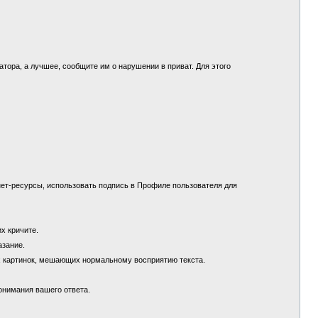
.
ора, а лучшее, сообщите им о нарушении в приват. Для этого
ет-ресурсы, использовать подпись в Профиле пользователя для
их кричите.
азание.
х картинок, мешающих нормальному восприятию текста.
понимания вашего ответа.