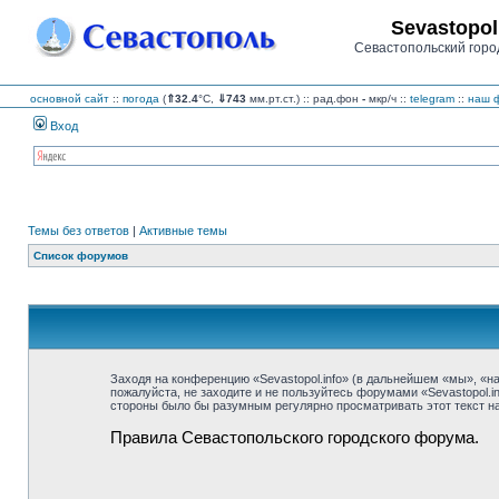
Sevastopol
Севастопольский горо
основной сайт
::
погода
(
⇑32.4
°C,
⇓743
мм.рт.ст.) :: рад.фон
-
мкр/ч
::
telegram
::
наш ф
Вход
Темы без ответов
|
Активные темы
Список форумов
Заходя на конференцию «Sevastopol.info» (в дальнейшем «мы», «наш»
пожалуйста, не заходите и не пользуйтесь форумами «Sevastopol.i
стороны было бы разумным регулярно просматривать этот текст на 
Правила Севастопольского городского форума.