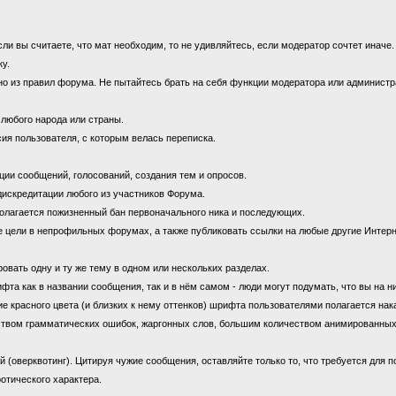
 вы считаете, что мат необходим, то не удивляйтесь, если модератор сочтет иначе
ку.
 из правил форума. Не пытайтесь брать на себя функции модератора или администрат
 любого народа или страны.
ия пользователя, с которым велась переписка.
ии сообщений, голосований, создания тем и опросов.
дискредитации любого из участников Форума.
олагается пожизненный бан первоначального ника и последующих.
цели в непрофильных форумах, а также публиковать ссылки на любые другие Интерн
овать одну и ту же тему в одном или нескольких разделах.
 как в названии сообщения, так и в нём самом - люди могут подумать, что вы на н
е красного цвета (и близких к нему оттенков) шрифта пользователями полагается нак
ством грамматических ошибок, жаргонных слов, большим количеством анимированны
оверквотинг). Цитируя чужие сообщения, оставляйте только то, что требуется для 
отического характера.