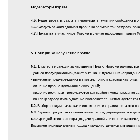
Модераторы вправе:
4.5.
Редактировать, удалять, перемещать темы или сообщения в о
4.6.
Следить за соблюдением правил не только в тех разделах, за к
4.7.
Наказывать участников Форума в случае нарушения Правил Ф
5. Санкции за нарушение правил:
5.1.
В качестве санкций за нарушение Правил форума администра
- устное предупреждение (может быть как и публичным (обращенно
- вынесение предупреждения в виде желтой или красной карточки;
- лишение прав на публикацию сообщений;
- лишение всех прав - используется как крайняя мера наказания з
- бан по ip адресу и/или удаление пользователя - используется ка
5.2.
Выбор санкции, также как и исключения из правил, остается 
5.3.
Администрация также может вынести предупреждение, а в дал
5.4.
Срок действия выговора (выдачи красной или желтой карточки) 
Возможен индивидуальный подход к каждой отдельной ситуации и 