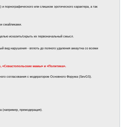
 и порнографического или слишком эротического характера, а так
ми смайликами.
целью исказить/скрыть их первоначальный смысл.
й вид нарушения - вплоть до полного удаления аккаутна со всеми
, «Севастопольские мамы» и «Политика».
ного согласования с модератором Основного Форума (SevGS).
а (например, премодерация).