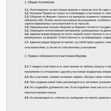
1. Общие положения.
1.1.
Регистрируясь на настоящем форуме и написав хотя бы одно 
1.2.
Незнание Правил не только не освобождает участников от отв
1.3.
Общение на Форуме строится на принципах взаимного уважения
обязанностей). Резкие неконструктивные высказывания, особенно 
зарегистрированных пользователей по их просьбе.
1.4.
Официальным языком общения на Форуме считается государств
1.5.
Запрещено использование материалов, размещенных на данно
1.6.
Администрация форума не несет никакой ответственности за 
размещенных на форуме. Ответственность за информацию, содерж
1.7.
Администрация форума оставляет за собой право удалять тем
пользователями, а так-же по собственному усмотрению.
2. Права и обязанности участников Форума.
2.1.
У каждого участника есть свое мнение по любому вопросу и пра
неуважение по отношению к другим участникам модераторы вправ
2.2.
Все участники, помимо основных правил, обязаны также соблюд
2.3.
При создании новой темы рекомендуется в заголовке указыват
2.4.
Не создавайте дубликатов тем. Если подобная тема уже есть н
неиспользование поиска.
2.5.
Не рекомендуется, отвечая на сообщение отставлять длинное и