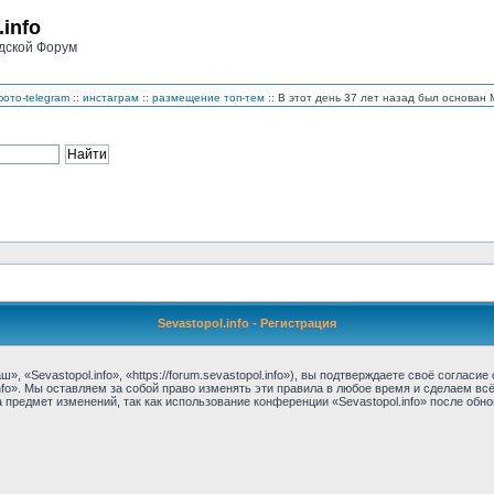
.info
дской Форум
ото-telegram
::
инстаграм
::
размещение топ-тем
:: В этот день 37 лет назад был основа
Sevastopol.info - Регистрация
, «Sevastopol.info», «https://forum.sevastopol.info»), вы подтверждаете своё соглас
nfo». Мы оставляем за собой право изменять эти правила в любое время и сделаем вс
предмет изменений, так как использование конференции «Sevastopol.info» после обн