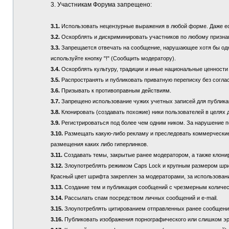
3. Участникам Форума запрещено:
3.1.
Использовать нецензурные выражения в любой форме. Даже если
3.2.
Оскорблять и дискриминировать участников по любому призна
3.3.
Запрещается отвечать на сообщение, нарушающее хотя бы одно
используйте кнопку "!" (Сообщить модератору).
3.4.
Оскорблять культуру, традиции и иные национальные ценности
3.5.
Распространять и публиковать приватную переписку без соглас
3.6.
Призывать к противоправным действиям.
3.7.
Запрещено использование чужих учетных записей для публикац
3.8.
Клонировать (создавать похожие) ники пользователей в целях 
3.9.
Регистрироваться под более чем одним ником. За нарушение п
3.10.
Размещать какую-либо рекламу и преследовать коммерческие 
размещения каких либо гиперлинков.
3.11.
Создавать темы, закрытые ранее модератором, а также клонир
3.12.
Злоупотреблять режимом Caps Lock и крупным размером шрифта
Красный цвет шрифта закреплен за модераторами, за использовани
3.13.
Создание тем и публикация сообщений с чрезмерным количе
3.14.
Рассылать спам посредством личных сообщений и e-mail.
3.15.
Злоупотреблять цитированием отправленных ранее сообщений (
3.16.
Публиковать изображения порнографического или слишком эр