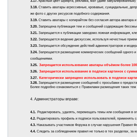
3.17.
Красный цвет шрифта, реклама, мат (даже завуалированный) 
3.18.
Ставить аватары агрессивные, кровавые, суицидальные, депре
же фото с других ресурсов подобного содержания.
3.19.
Ставить аватары с копирайтом без согласия автора аватара и
3.20.
Запрещена публикация тем и сообщений содержащие бессмы
3.21.
Запрещается к публикации заведомо ложная информация, кле
3.22.
Запрещается ведение дискуссии, используя нечестные приемы
3.23.
Запрещается обсуждение действий администраторов и модер
3.24.
Запрещается размещение коммерческих сообщений одного и то
сообщениями.
3.25.
Запрещается использование аватары объёмом более 100 
3.26.
Запрещается использование в подписи картинок с сумма
3.27.
Категорически запрещено использовать в подписи карт
3.28.
Запрещается размещение сообщений с просьбами о предостав
Более подробно ознакомиться с Правилами размещения таких те
4. Администраторы вправе:
4.1.
Редактировать, удалять, перемещать темы или сообщения в о
4.2.
Редактировать профиль и подписи пользователей, применять с
4.3.
Наказывать участников Форума в случае нарушения Правил Ф
4.4.
Следить за соблюдением правил не только в тех разделах, за к