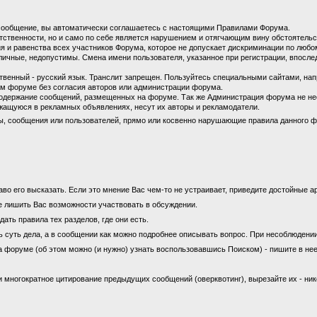
сообщение, вы автоматически соглашаетесь с настоящими Правилами Форума.
етственности, но и само по себе является нарушением и отягчающим вину обстоятель
 и равенства всех участников Форума, которое не допускает дискриминации по любом
личные, недопустимы. Смена имени пользователя, указанное при регистрации, впосл
енный - русский язык. Транслит запрещен. Пользуйтесь специальными сайтами, на
м форуме без согласия авторов или администрации форума.
содержание сообщений, размещенных на форуме. Так же Администрация форума не не
ащуюся в рекламных объявлениях, несут их авторы и рекламодатели.
ы, сообщения или пользователей, прямо или косвенно нарушающие правила данного ф
во его высказать. Если это мнение Вас чем-то не устраивает, приведите достойные ар
е лишить Вас возможности участвовать в обсуждении.
ать правила тех разделов, где они есть.
ь суть дела, а в сообщении как можно подробнее описывать вопрос. При несоблюдени
а форуме (об этом можно (и нужно) узнать воспользовавшись Поиском) - пишите в нее
 многократное цитирование предыдущих сообщений (оверквотинг), вырезайте их - ни