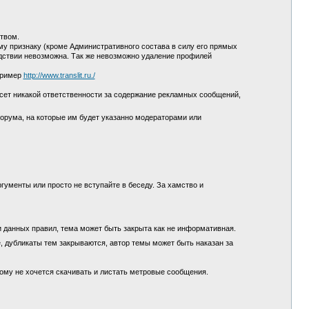
ством.
у признаку (кроме Административного состава в силу его прямых
едствии невозможна. Так же невозможно удаление профилей
пример
http://www.translit.ru./
сет никакой ответственности за содержание рекламных сообщений,
орума, на которые им будет указанно модераторами или
гументы или просто не вступайте в беседу. За хамство и
и данных правил, тема может быть закрыта как не информативная.
, дубликаты тем закрываются, автор темы может быть наказан за
кому не хочется скачивать и листать метровые сообщения.