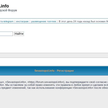
.info
дской Форум
то-telegram
::
инстаграм
::
размещение топ-тем
:: В этот день 24 года назад был основан
Sevastopol.info - Регистрация
, «Sevastopol.info», «https://forum.sevastopol.info»), вы подтверждаете своё соглас
nfo». Мы оставляем за собой право изменять эти правила в любое время и сделаем вс
предмет изменений, так как использование конференции «Sevastopol.info» после обн