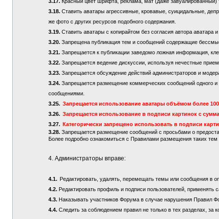
3.17.
Красный цвет шрифта, реклама, мат (даже завуалированный) 
3.18.
Ставить аватары агрессивные, кровавые, суицидальные, депре
же фото с других ресурсов подобного содержания.
3.19.
Ставить аватары с копирайтом без согласия автора аватара и
3.20.
Запрещена публикация тем и сообщений содержащие бессмы
3.21.
Запрещается к публикации заведомо ложная информация, кле
3.22.
Запрещается ведение дискуссии, используя нечестные приемы
3.23.
Запрещается обсуждение действий администраторов и модер
3.24.
Запрещается размещение коммерческих сообщений одного и то
сообщениями.
3.25.
Запрещается использование аватары объёмом более 100 
3.26.
Запрещается использование в подписи картинок с сумма
3.27.
Категорически запрещено использовать в подписи карт
3.28.
Запрещается размещение сообщений с просьбами о предостав
Более подробно ознакомиться с Правилами размещения таких те
4. Администраторы вправе:
4.1.
Редактировать, удалять, перемещать темы или сообщения в о
4.2.
Редактировать профиль и подписи пользователей, применять с
4.3.
Наказывать участников Форума в случае нарушения Правил Ф
4.4.
Следить за соблюдением правил не только в тех разделах, за к