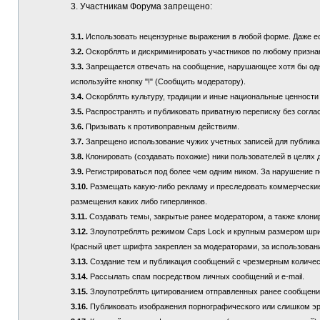
3. Участникам Форума запрещено:
3.1.
Использовать нецензурные выражения в любой форме. Даже если
3.2.
Оскорблять и дискриминировать участников по любому призна
3.3.
Запрещается отвечать на сообщение, нарушающее хотя бы одно
используйте кнопку "!" (Сообщить модератору).
3.4.
Оскорблять культуру, традиции и иные национальные ценности
3.5.
Распространять и публиковать приватную переписку без соглас
3.6.
Призывать к противоправным действиям.
3.7.
Запрещено использование чужих учетных записей для публикац
3.8.
Клонировать (создавать похожие) ники пользователей в целях 
3.9.
Регистрироваться под более чем одним ником. За нарушение п
3.10.
Размещать какую-либо рекламу и преследовать коммерческие 
размещения каких либо гиперлинков.
3.11.
Создавать темы, закрытые ранее модератором, а также клонир
3.12.
Злоупотреблять режимом Caps Lock и крупным размером шрифта
Красный цвет шрифта закреплен за модераторами, за использовани
3.13.
Создание тем и публикация сообщений с чрезмерным количе
3.14.
Рассылать спам посредством личных сообщений и e-mail.
3.15.
Злоупотреблять цитированием отправленных ранее сообщений (
3.16.
Публиковать изображения порнографического или слишком эр