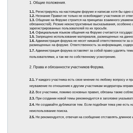
1. Общие положения.
1.1.
Регистрируясь на настоящем форуме и написав хотя бы одно 
1.2.
Незнание Правил не только не освобождает участников от отв
1.3.
Общение на Форуме строится на принципах взаимного уважения
обязанностей). Резкие неконструктивные высказывания, особенно 
зарегистрированных пользователей по их просьбе.
1.4.
Официальным языком общения на Форуме считается государств
1.5.
Запрещено использование материалов, размещенных на данно
1.6.
Администрация форума не несет никакой ответственности за 
размещенных на форуме. Ответственность за информацию, содерж
1.7.
Администрация форума оставляет за собой право удалять тем
пользователями, а так-же по собственному усмотрению.
2. Права и обязанности участников Форума.
2.1.
У каждого участника есть свое мнение по любому вопросу и пра
неуважение по отношению к другим участникам модераторы вправ
2.2.
Все участники, помимо основных правил, обязаны также соблюд
2.3.
При создании новой темы рекомендуется в заголовке указыват
2.4.
Не создавайте дубликатов тем. Если подобная тема уже есть н
неиспользование поиска.
2.5.
Не рекомендуется, отвечая на сообщение отставлять длинное и