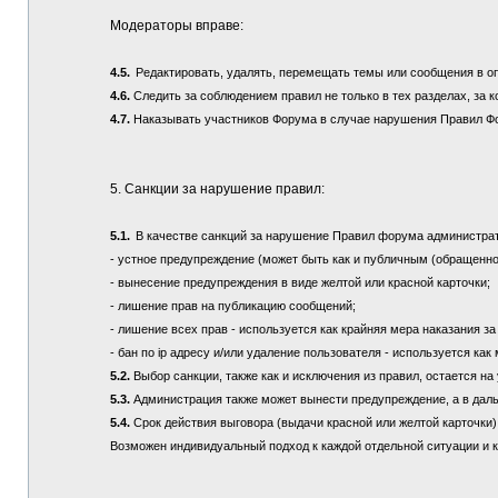
Модераторы вправе:
4.5.
Редактировать, удалять, перемещать темы или сообщения в о
4.6.
Следить за соблюдением правил не только в тех разделах, за к
4.7.
Наказывать участников Форума в случае нарушения Правил Ф
5. Санкции за нарушение правил:
5.1.
В качестве санкций за нарушение Правил форума администра
- устное предупреждение (может быть как и публичным (обращенно
- вынесение предупреждения в виде желтой или красной карточки;
- лишение прав на публикацию сообщений;
- лишение всех прав - используется как крайняя мера наказания з
- бан по ip адресу и/или удаление пользователя - используется ка
5.2.
Выбор санкции, также как и исключения из правил, остается 
5.3.
Администрация также может вынести предупреждение, а в дал
5.4.
Срок действия выговора (выдачи красной или желтой карточки) 
Возможен индивидуальный подход к каждой отдельной ситуации и 