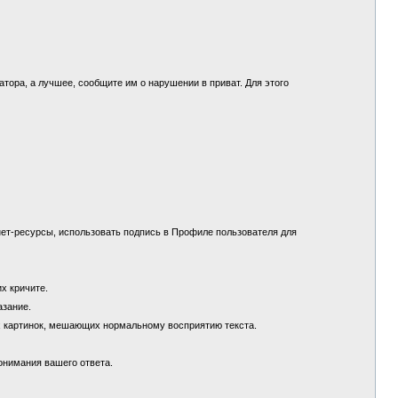
.
ора, а лучшее, сообщите им о нарушении в приват. Для этого
ет-ресурсы, использовать подпись в Профиле пользователя для
их кричите.
азание.
х картинок, мешающих нормальному восприятию текста.
понимания вашего ответа.