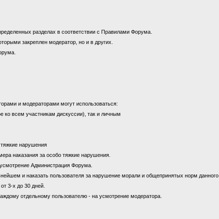
пределенных разделах в соответствии с Правилами Форума.
оторыми закреплен модератор, но и в других.
орума.
торами и модераторами могут использоваться:
е ко всем участникам дискуссии), так и личным
а тяжкие нарушения
к мера наказания за особо тяжкие нарушения.
на усмотрение Администрация Форума.
ьнейшем и наказать пользователя за нарушение морали и общепринятых норм данног
от 3-х до 30 дней.
каждому отдельному пользователю - на усмотрение модератора.