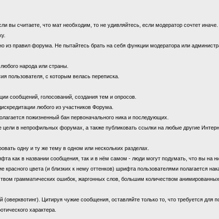
 вы считаете, что мат необходим, то не удивляйтесь, если модератор сочтет иначе
ку.
 из правил форума. Не пытайтесь брать на себя функции модератора или администрат
 любого народа или страны.
ия пользователя, с которым велась переписка.
ии сообщений, голосований, создания тем и опросов.
дискредитации любого из участников Форума.
олагается пожизненный бан первоначального ника и последующих.
цели в непрофильных форумах, а также публиковать ссылки на любые другие Интерн
овать одну и ту же тему в одном или нескольких разделах.
 как в названии сообщения, так и в нём самом - люди могут подумать, что вы на н
е красного цвета (и близких к нему оттенков) шрифта пользователями полагается нак
ством грамматических ошибок, жаргонных слов, большим количеством анимированны
оверквотинг). Цитируя чужие сообщения, оставляйте только то, что требуется для 
отического характера.