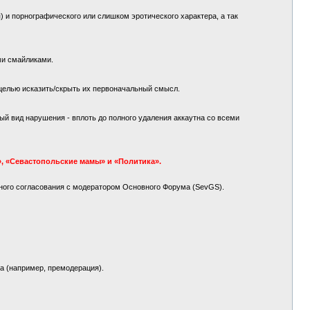
 и порнографического или слишком эротического характера, а так
ми смайликами.
целью исказить/скрыть их первоначальный смысл.
й вид нарушения - вплоть до полного удаления аккаутна со всеми
, «Севастопольские мамы» и «Политика».
ного согласования с модератором Основного Форума (SevGS).
а (например, премодерация).