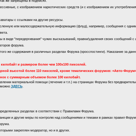
так же запрещены в подписях.
ссивные, с изображением наркотических средств (и с изображением их употребления)
 аватары с ссылками на другие ресурсы.
сленную или малосодержательную информацию (флуд), например, сообщения с одни
вета.
 в виде "передергивания" чужих высказываний, правки/удаления своих сообщений с 
аторов форума.
го же содержания в различных разделах Форума (кросспостинги). Наказание за данны
килобайт и размером более чем 100х100 пикселей.
рной высотой более 110 пикселей, кроме тематических форумов: «Авто-Форум»
инок с суммарным объемом более 100 килобайт.
лении материальной помощи (лечение и т.п.) на страницах Форума без предваритель
м можно
ЗДЕСЬ
.
пределенных разделах в соответствии с Правилами Форума.
анкции и другие меры по контролю над сообщениями и темами в рамках правил Форум
орума.
оторыми закреплен модератор, но и в других.