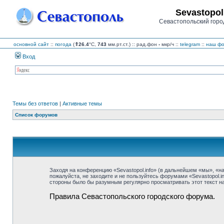
Sevastopol
Севастопольский горо
основной сайт
::
погода
(
⇑26.4
°C,
743
мм.рт.ст.) :: рад.фон
-
мкр/ч
::
telegram
::
наш фо
Вход
Темы без ответов
|
Активные темы
Список форумов
Заходя на конференцию «Sevastopol.info» (в дальнейшем «мы», «наш»
пожалуйста, не заходите и не пользуйтесь форумами «Sevastopol.i
стороны было бы разумным регулярно просматривать этот текст на 
Правила Севастопольского городского форума.