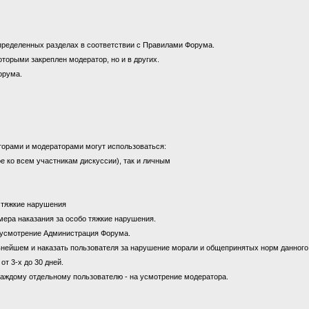
пределенных разделах в соответствии с Правилами Форума.
оторыми закреплен модератор, но и в других.
орума.
торами и модераторами могут использоваться:
е ко всем участникам дискуссии), так и личным
а тяжкие нарушения
к мера наказания за особо тяжкие нарушения.
на усмотрение Администрация Форума.
ьнейшем и наказать пользователя за нарушение морали и общепринятых норм данног
от 3-х до 30 дней.
каждому отдельному пользователю - на усмотрение модератора.