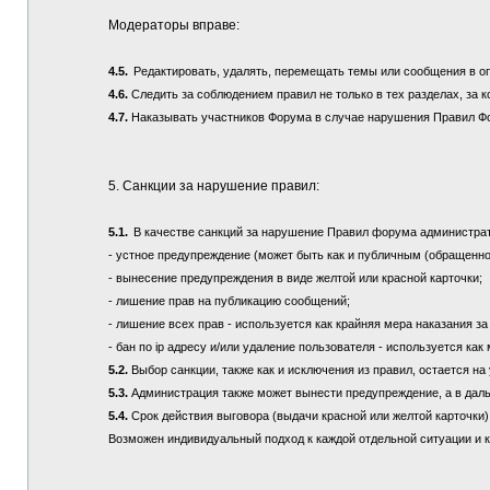
Модераторы вправе:
4.5.
Редактировать, удалять, перемещать темы или сообщения в о
4.6.
Следить за соблюдением правил не только в тех разделах, за к
4.7.
Наказывать участников Форума в случае нарушения Правил Ф
5. Санкции за нарушение правил:
5.1.
В качестве санкций за нарушение Правил форума администра
- устное предупреждение (может быть как и публичным (обращенно
- вынесение предупреждения в виде желтой или красной карточки;
- лишение прав на публикацию сообщений;
- лишение всех прав - используется как крайняя мера наказания з
- бан по ip адресу и/или удаление пользователя - используется ка
5.2.
Выбор санкции, также как и исключения из правил, остается 
5.3.
Администрация также может вынести предупреждение, а в дал
5.4.
Срок действия выговора (выдачи красной или желтой карточки) 
Возможен индивидуальный подход к каждой отдельной ситуации и 