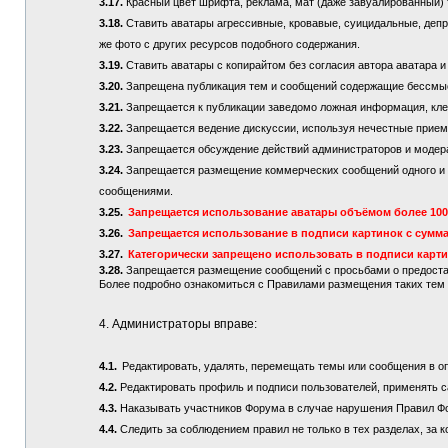
3.17.
Красный цвет шрифта, реклама, мат (даже завуалированный) 
3.18.
Ставить аватары агрессивные, кровавые, суицидальные, депре
же фото с других ресурсов подобного содержания.
3.19.
Ставить аватары с копирайтом без согласия автора аватара и
3.20.
Запрещена публикация тем и сообщений содержащие бессмы
3.21.
Запрещается к публикации заведомо ложная информация, кле
3.22.
Запрещается ведение дискуссии, используя нечестные приемы
3.23.
Запрещается обсуждение действий администраторов и модер
3.24.
Запрещается размещение коммерческих сообщений одного и то
сообщениями.
3.25.
Запрещается использование аватары объёмом более 100 
3.26.
Запрещается использование в подписи картинок с сумма
3.27.
Категорически запрещено использовать в подписи карт
3.28.
Запрещается размещение сообщений с просьбами о предостав
Более подробно ознакомиться с Правилами размещения таких те
4. Администраторы вправе:
4.1.
Редактировать, удалять, перемещать темы или сообщения в о
4.2.
Редактировать профиль и подписи пользователей, применять с
4.3.
Наказывать участников Форума в случае нарушения Правил Ф
4.4.
Следить за соблюдением правил не только в тех разделах, за к