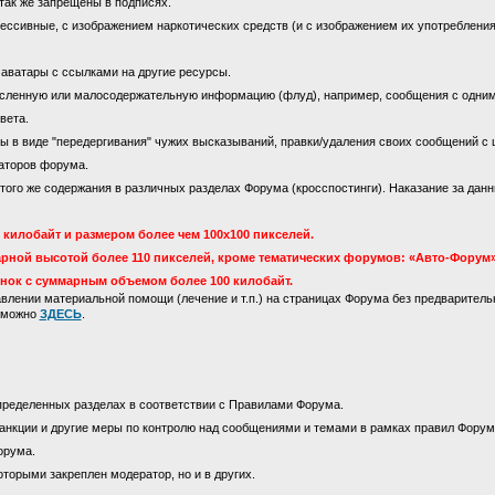
так же запрещены в подписях.
ссивные, с изображением наркотических средств (и с изображением их употребления)
 аватары с ссылками на другие ресурсы.
сленную или малосодержательную информацию (флуд), например, сообщения с одни
вета.
 в виде "передергивания" чужих высказываний, правки/удаления своих сообщений с 
аторов форума.
го же содержания в различных разделах Форума (кросспостинги). Наказание за данны
килобайт и размером более чем 100х100 пикселей.
рной высотой более 110 пикселей, кроме тематических форумов: «Авто-Форум»
инок с суммарным объемом более 100 килобайт.
лении материальной помощи (лечение и т.п.) на страницах Форума без предваритель
м можно
ЗДЕСЬ
.
пределенных разделах в соответствии с Правилами Форума.
анкции и другие меры по контролю над сообщениями и темами в рамках правил Форум
орума.
оторыми закреплен модератор, но и в других.