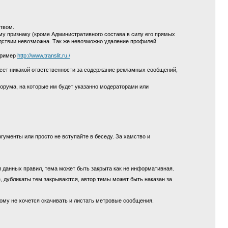
ством.
у признаку (кроме Административного состава в силу его прямых
едствии невозможна. Так же невозможно удаление профилей
пример
http://www.translit.ru./
сет никакой ответственности за содержание рекламных сообщений,
орума, на которые им будет указанно модераторами или
гументы или просто не вступайте в беседу. За хамство и
и данных правил, тема может быть закрыта как не информативная.
, дубликаты тем закрываются, автор темы может быть наказан за
кому не хочется скачивать и листать метровые сообщения.