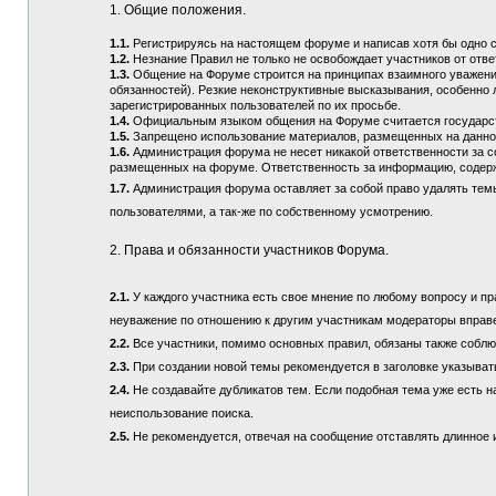
1. Общие положения.
1.1.
Регистрируясь на настоящем форуме и написав хотя бы одно 
1.2.
Незнание Правил не только не освобождает участников от отв
1.3.
Общение на Форуме строится на принципах взаимного уважения
обязанностей). Резкие неконструктивные высказывания, особенно 
зарегистрированных пользователей по их просьбе.
1.4.
Официальным языком общения на Форуме считается государств
1.5.
Запрещено использование материалов, размещенных на данно
1.6.
Администрация форума не несет никакой ответственности за 
размещенных на форуме. Ответственность за информацию, содерж
1.7.
Администрация форума оставляет за собой право удалять тем
пользователями, а так-же по собственному усмотрению.
2. Права и обязанности участников Форума.
2.1.
У каждого участника есть свое мнение по любому вопросу и пра
неуважение по отношению к другим участникам модераторы вправ
2.2.
Все участники, помимо основных правил, обязаны также соблюд
2.3.
При создании новой темы рекомендуется в заголовке указыват
2.4.
Не создавайте дубликатов тем. Если подобная тема уже есть н
неиспользование поиска.
2.5.
Не рекомендуется, отвечая на сообщение отставлять длинное и