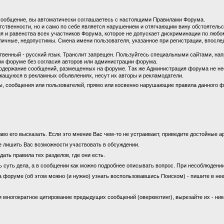
сообщение, вы автоматически соглашаетесь с настоящими Правилами Форума.
етственности, но и само по себе является нарушением и отягчающим вину обстоятель
 и равенства всех участников Форума, которое не допускает дискриминации по любом
личные, недопустимы. Смена имени пользователя, указанное при регистрации, впосл
енный - русский язык. Транслит запрещен. Пользуйтесь специальными сайтами, на
м форуме без согласия авторов или администрации форума.
содержание сообщений, размещенных на форуме. Так же Администрация форума не не
ащуюся в рекламных объявлениях, несут их авторы и рекламодатели.
ы, сообщения или пользователей, прямо или косвенно нарушающие правила данного ф
во его высказать. Если это мнение Вас чем-то не устраивает, приведите достойные ар
е лишить Вас возможности участвовать в обсуждении.
ать правила тех разделов, где они есть.
ь суть дела, а в сообщении как можно подробнее описывать вопрос. При несоблюдени
а форуме (об этом можно (и нужно) узнать воспользовавшись Поиском) - пишите в нее
 многократное цитирование предыдущих сообщений (оверквотинг), вырезайте их - ни