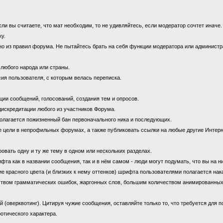
 вы считаете, что мат необходим, то не удивляйтесь, если модератор сочтет иначе
ку.
 из правил форума. Не пытайтесь брать на себя функции модератора или администрат
 любого народа или страны.
ия пользователя, с которым велась переписка.
ии сообщений, голосований, создания тем и опросов.
дискредитации любого из участников Форума.
олагается пожизненный бан первоначального ника и последующих.
цели в непрофильных форумах, а также публиковать ссылки на любые другие Интерн
овать одну и ту же тему в одном или нескольких разделах.
 как в названии сообщения, так и в нём самом - люди могут подумать, что вы на н
е красного цвета (и близких к нему оттенков) шрифта пользователями полагается нак
ством грамматических ошибок, жаргонных слов, большим количеством анимированны
оверквотинг). Цитируя чужие сообщения, оставляйте только то, что требуется для 
отического характера.