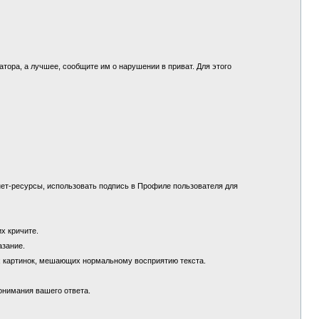
.
ора, а лучшее, сообщите им о нарушении в приват. Для этого
ет-ресурсы, использовать подпись в Профиле пользователя для
их кричите.
азание.
х картинок, мешающих нормальному восприятию текста.
понимания вашего ответа.