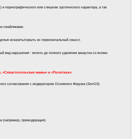
 и порнографического или слишком эротического характера, а так
ми смайликами.
целью исказить/скрыть их первоначальный смысл.
й вид нарушения - вплоть до полного удаления аккаутна со всеми
, «Севастопольские мамы» и «Политика».
ного согласования с модератором Основного Форума (SevGS).
а (например, премодерация).