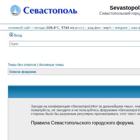
Sevastopol
Севастопольский горо
основной сайт
::
погода
(
⇓26.8
°C,
⇑744
мм.рт.ст.) :: рад.фон
-
мкр/ч
::
telegram
::
наш ф
Вход
Темы без ответов
|
Активные темы
Список форумов
Заходя на конференцию «Sevastopol.info» (в дальнейшем «мы», «наш»
пожалуйста, не заходите и не пользуйтесь форумами «Sevastopol.i
стороны было бы разумным регулярно просматривать этот текст на 
Правила Севастопольского городского форума.