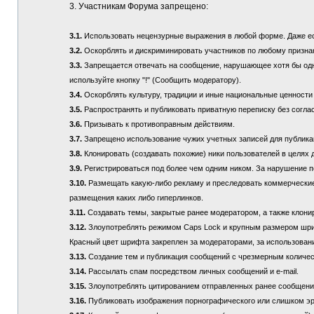
3. Участникам Форума запрещено:
3.1.
Использовать нецензурные выражения в любой форме. Даже если
3.2.
Оскорблять и дискриминировать участников по любому призна
3.3.
Запрещается отвечать на сообщение, нарушающее хотя бы одно
используйте кнопку "!" (Сообщить модератору).
3.4.
Оскорблять культуру, традиции и иные национальные ценности
3.5.
Распространять и публиковать приватную переписку без соглас
3.6.
Призывать к противоправным действиям.
3.7.
Запрещено использование чужих учетных записей для публикац
3.8.
Клонировать (создавать похожие) ники пользователей в целях 
3.9.
Регистрироваться под более чем одним ником. За нарушение п
3.10.
Размещать какую-либо рекламу и преследовать коммерческие 
размещения каких либо гиперлинков.
3.11.
Создавать темы, закрытые ранее модератором, а также клонир
3.12.
Злоупотреблять режимом Caps Lock и крупным размером шрифта
Красный цвет шрифта закреплен за модераторами, за использовани
3.13.
Создание тем и публикация сообщений с чрезмерным количе
3.14.
Рассылать спам посредством личных сообщений и e-mail.
3.15.
Злоупотреблять цитированием отправленных ранее сообщений (
3.16.
Публиковать изображения порнографического или слишком эр