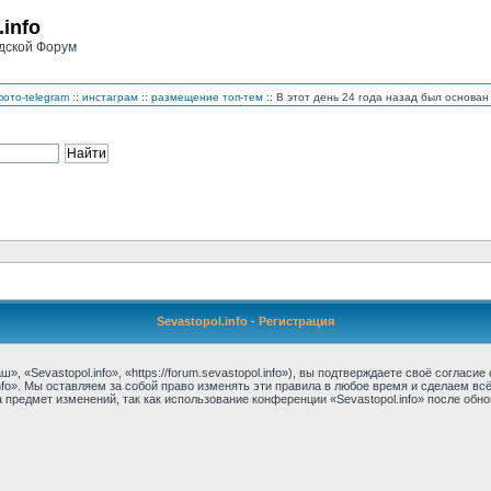
.info
дской Форум
ото-telegram
::
инстаграм
::
размещение топ-тем
:: В этот день 24 года назад был основ
Sevastopol.info - Регистрация
, «Sevastopol.info», «https://forum.sevastopol.info»), вы подтверждаете своё соглас
nfo». Мы оставляем за собой право изменять эти правила в любое время и сделаем вс
предмет изменений, так как использование конференции «Sevastopol.info» после обн